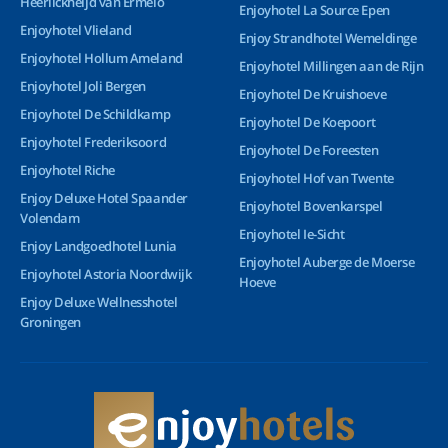
Heerlickheijd van Ermelo
Enjoyhotel La Source Epen
Enjoyhotel Vlieland
Enjoy Strandhotel Wemeldinge
Enjoyhotel Hollum Ameland
Enjoyhotel Millingen aan de Rijn
Enjoyhotel Joli Bergen
Enjoyhotel De Kruishoeve
Enjoyhotel De Schildkamp
Enjoyhotel De Koepoort
Enjoyhotel Frederiksoord
Enjoyhotel De Foreesten
Enjoyhotel Riche
Enjoyhotel Hof van Twente
Enjoy Deluxe Hotel Spaander
Enjoyhotel Bovenkarspel
Volendam
Enjoyhotel Ie-Sicht
Enjoy Landgoedhotel Lunia
Enjoyhotel Auberge de Moerse
Enjoyhotel Astoria Noordwijk
Hoeve
Enjoy Deluxe Wellnesshotel
Groningen