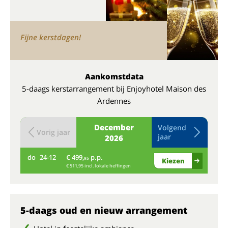
Fijne kerstdagen!
Aankomstdata
5-daags kerstarrangement bij Enjoyhotel Maison des
Ardennes
December
Volgend
Vorig jaar
jaar
2026
do
24-12
€ 499,
p.p.
vr
95
Kiezen
€ 511,95 incl. lokale heffingen
5-daags oud en nieuw arrangement