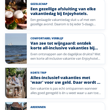
en de Franse Noord-Vogezen. Wandel door
GEZELSCHAP
bossen en over heidevelden, adem de frisse
Een gezellige afsluiting van elke
zeelucht in of geniet van glooiende
vakantiedag bij Enjoyhotels.
landschappen. Na een dag buiten wacht uw
Een geslaagde vakantiedag sluit u af met een
sfeervolle Enjoyhotel.
gezellige avond. Daarom is bij ieder 5-daags
alles-inclusief-arrangement van Enjoyhotels een
avondprogramma inbegrepen. Van live muziek
en bingo tot een ontspannen wandeling of een
COMFORTABEL VERBLIJF
wijnproeverij: elk hotel geeft hier zijn eigen
Van zee tot wijngaard: ontdek
invulling aan. Op deze pagina vergelijkt u acht
korte all-inclusive vakanties bij
hotels in Nederland, België en Duitsland met
Enjoyhotels
Even ontsnappen aan de dagelijkse drukte? Met
ieder een eigen, sfeervol avondprogramma.
een korte all-inclusive vakantie van Enjoyhotels
geniet u in een paar dagen van alles wat een
vakantie bijzonder maakt. Van frisse zeelucht op
de Waddeneilanden tot prachtige landschappen
KORTE TRIP
en gezellige plaatsen in Duitsland en België: uw
Alles-inclusief-vakanties met
verblijf is compleet verzorgd, zodat u alleen nog
'waar' voor uw geld. Daar wordt u
hoeft te genieten.
vrolijk van!
Een vakantie is pas echt ontspannen wanneer
alles goed geregeld is én u weet waar u aan toe
bent. Bij Enjoyhotels geniet u van een compleet
verzorgd alles-inclusief-arrangement, waarbij
comfort, gezelligheid en gastvrijheid centraal
ARDENNEN