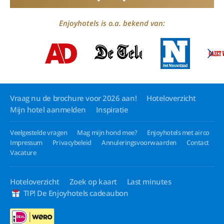
Enjoyhotels is o.a. bekend van:
Vraag nu de brochure voor 2026 aan!
Hoteloverzicht
Mijn hotel aanmelden
Inspiratie
Veelgestelde vragen
Mag mijn hond mee?
Enjoyhotels met airco
Impressum
Privacybeleid
Annuleringsvoorwaarden
Contact
Vacature
Hoteloverzicht
Zoek op kaart
Last minutes
TIP! De Enjoyhotels cadeaubon