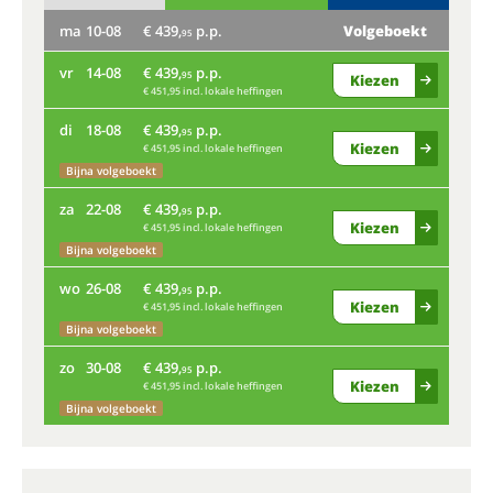
ma
10-08
€ 439,
p.p.
Volgeboekt
do
95
vr
14-08
€ 439,
p.p.
ma
95
Kiezen
€ 451,95 incl. lokale heffingen
vr
di
18-08
€ 439,
p.p.
95
Kiezen
€ 451,95 incl. lokale heffingen
di
Bijna volgeboekt
Nog
za
22-08
€ 439,
p.p.
95
Kiezen
€ 451,95 incl. lokale heffingen
za
Bijna volgeboekt
Bij
wo
26-08
€ 439,
p.p.
95
Kiezen
€ 451,95 incl. lokale heffingen
wo
Bijna volgeboekt
zo
30-08
€ 439,
p.p.
zo
95
Kiezen
€ 451,95 incl. lokale heffingen
Bijna volgeboekt
Bij