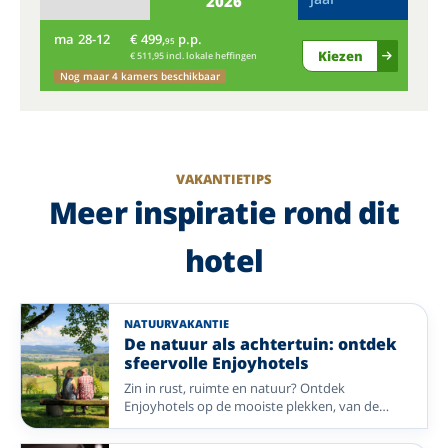
2026
ma
28-12
€ 499,
p.p.
di
95
Kiezen
€ 511,95 incl. lokale heffingen
Nog maar 4 kamers beschikbaar
VAKANTIETIPS
Meer inspiratie rond dit
hotel
NATUURVAKANTIE
De natuur als achtertuin: ontdek
sfeervolle Enjoyhotels
Zin in rust, ruimte en natuur? Ontdek
Enjoyhotels op de mooiste plekken, van de
Veluwe en Achterhoek tot de Wadden, het
Sauerland, de Lüneburger Heide, de Ardennen