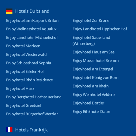
Hotels Duitsland
Enjoyhotel am Kurpark Brilon
Enjoyhotel Zur Krone
Enjoy Wellnesshotel Aqualux
Enjoy Landhotel Lippischer Hof
Enjoy Landhotel Michaelishof
Enjoyhotel Sauerland
(Winterberg)
Enjoyhotel Marleen
Enjoyhotel Haus am See
Enjoyhotel Westerwald
Enjoy Moezelhotel Bremm
Enjoy Schlosshotel Sophia
Enjoyhotel am Erzengel
Enjoyhotel Eifeler Hof
Enjoyhotel König von Rom
Enjoyhotel Rhön Residence
Enjoyhotel am Rhein
Enjoyhotel Harz
Enjoy Weinhotel Veldenz
Enjoy Berghotel Hochsauerland
Enjoyhotel Bottler
Enjoyhotel Greetsiel
Enjoy Eifelhotel Daun
Enjoyhotel Bürgerhof Wetzlar
Hotels Frankrijk