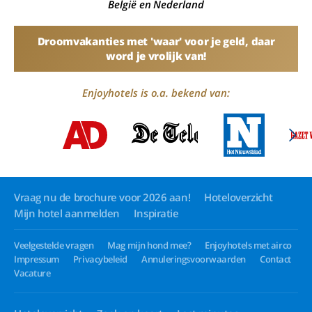
België en Nederland
Droomvakanties met 'waar' voor je geld, daar
word je vrolijk van!
Enjoyhotels is o.a. bekend van:
Vraag nu de brochure voor 2026 aan!
Hoteloverzicht
Mijn hotel aanmelden
Inspiratie
Veelgestelde vragen
Mag mijn hond mee?
Enjoyhotels met airco
Impressum
Privacybeleid
Annuleringsvoorwaarden
Contact
Vacature