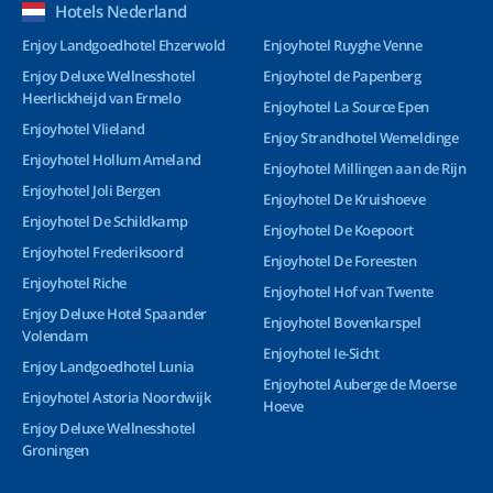
Hotels Nederland
Enjoy Landgoedhotel Ehzerwold
Enjoyhotel Ruyghe Venne
Enjoy Deluxe Wellnesshotel
Enjoyhotel de Papenberg
Heerlickheijd van Ermelo
Enjoyhotel La Source Epen
Enjoyhotel Vlieland
Enjoy Strandhotel Wemeldinge
Enjoyhotel Hollum Ameland
Enjoyhotel Millingen aan de Rijn
Enjoyhotel Joli Bergen
Enjoyhotel De Kruishoeve
Enjoyhotel De Schildkamp
Enjoyhotel De Koepoort
Enjoyhotel Frederiksoord
Enjoyhotel De Foreesten
Enjoyhotel Riche
Enjoyhotel Hof van Twente
Enjoy Deluxe Hotel Spaander
Enjoyhotel Bovenkarspel
Volendam
Enjoyhotel Ie-Sicht
Enjoy Landgoedhotel Lunia
Enjoyhotel Auberge de Moerse
Enjoyhotel Astoria Noordwijk
Hoeve
Enjoy Deluxe Wellnesshotel
Groningen