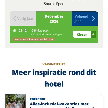
Source Epen
December
Volgend
Vorig jaar
jaar
2026
di
29-12
€ 649,
p.p.
wo
95
Kiezen
€ 671,95 incl. lokale heffingen
Nog maar 4 kamers beschikbaar
VAKANTIETIPS
Meer inspiratie rond dit
hotel
KORTE TRIP
Alles-inclusief-vakanties met