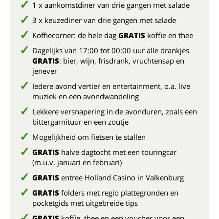
1 x aankomstdiner van drie gangen met salade
3 x keuzediner van drie gangen met salade
Koffiecorner: de hele dag
GRATIS
koffie en thee
Dagelijks van 17:00 tot 00:00 uur alle drankjes
GRATIS
: bier, wijn, frisdrank, vruchtensap en
jenever
Iedere avond vertier en entertainment, o.a. live
muziek en een avondwandeling
Lekkere versnapering in de avonduren, zoals een
bittergarnituur en een zoutje
Mogelijkheid om fietsen te stallen
GRATIS
halve dagtocht met een touringcar
(m.u.v. januari en februari)
GRATIS
entree Holland Casino in Valkenburg
GRATIS
folders met regio plattegronden en
pocketgids met uitgebreide tips
GRATIS
koffie, thee en een voucher voor een