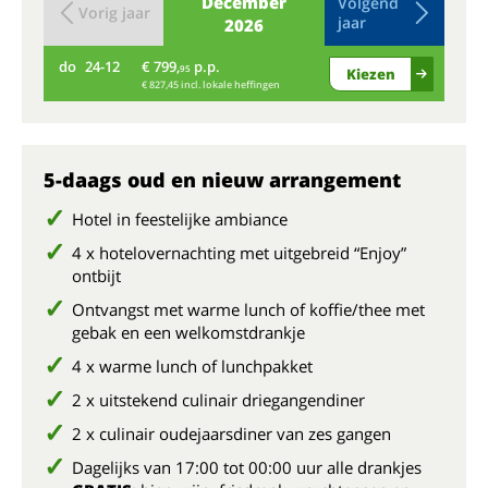
December
Volgend
Vorig jaar
jaar
2026
do
24-12
€ 799,
p.p.
vr
95
Kiezen
€ 827,45 incl. lokale heffingen
5-daags oud en nieuw arrangement
Hotel in feestelijke ambiance
4 x hotelovernachting met uitgebreid “Enjoy”
ontbijt
Ontvangst met warme lunch of koffie/thee met
gebak en een welkomstdrankje
4 x warme lunch of lunchpakket
2 x uitstekend culinair driegangendiner
2 x culinair oudejaarsdiner van zes gangen
Dagelijks van 17:00 tot 00:00 uur alle drankjes