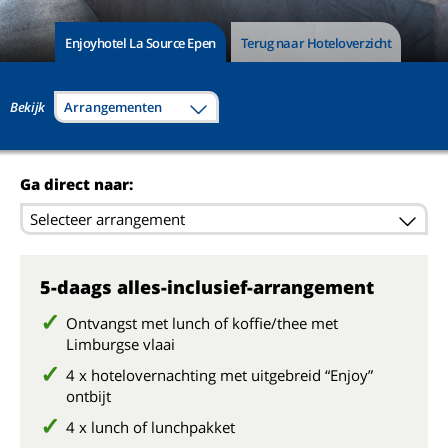
Enjoyhotel La Source Epen
Terug naar Hoteloverzicht
Bekijk
Arrangementen
Ga direct naar:
Selecteer arrangement
5-daags alles-inclusief-arrangement
Ontvangst met lunch of koffie/thee met
Limburgse vlaai
4 x
hotelovernachting met uitgebreid “Enjoy”
ontbijt
4 x lunch of lunchpakket