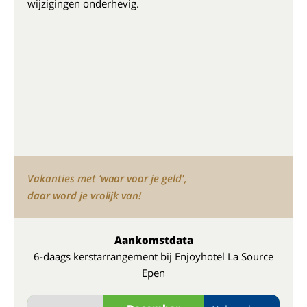
wijzigingen onderhevig.
Vakanties met ‘waar voor je geld',
daar word je vrolijk van!
Aankomstdata
6-daags kerstarrangement bij Enjoyhotel La Source
Epen