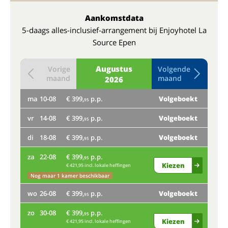
Aankomstdata
5-daags alles-inclusief-arrangement bij Enjoyhotel La
Source Epen
Augustus
Vorige
Volgende
maand
maand
2026
ma
10-08
€ 399,
p.p.
Volgeboekt
do
95
vr
14-08
€ 399,
p.p.
Volgeboekt
Nog
95
ma
di
18-08
€ 399,
p.p.
Volgeboekt
95
vr
za
22-08
€ 399,
p.p.
95
Kiezen
€ 421,95 incl. lokale heffingen
Bij
Nog maar 1 kamer beschikbaar
di
wo
26-08
€ 399,
p.p.
Volgeboekt
95
za
zo
30-08
€ 399,
p.p.
95
Kiezen
€ 421,95 incl. lokale heffingen