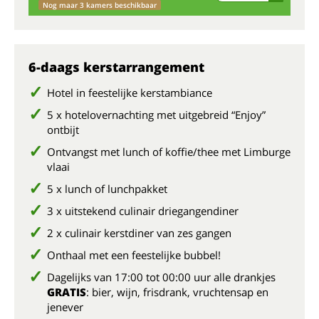
Nog
Nog maar 3 kamers beschikbaar
wo
zo
6-daags kerstarrangement
Hotel in feestelijke kerstambiance
Bij
5 x hotelovernachting met uitgebreid “Enjoy”
ontbijt
Ontvangst met lunch of koffie/thee met Limburge
vlaai
5 x lunch of lunchpakket
3 x uitstekend culinair driegangendiner
2 x culinair kerstdiner van zes gangen
Onthaal met een feestelijke bubbel!
Dagelijks van 17:00 tot 00:00 uur alle drankjes
GRATIS
: bier, wijn, frisdrank, vruchtensap en
jenever