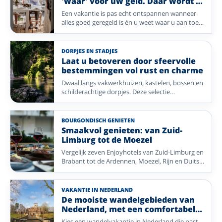
'waar' voor uw geld. Daar wordt u
vrolijk van!
Een vakantie is pas echt ontspannen wanneer
alles goed geregeld is én u weet waar u aan toe
bent. Bij Enjoyhotels geniet u van een compleet
verzorgd alles-inclusief-arrangement, waarbij
comfort, gezelligheid en gastvrijheid centraal
DORPJES EN STADJES
staan. Van uitgebreide ontbijtbuffetten en
Laat u betoveren door sfeervolle
smaakvolle diners tot leuke extra's die uw
bestemmingen vol rust en charme
verblijf nog aangenamer maken: u krijgt veel
Dwaal langs vakwerkhuizen, kastelen, bossen en
vakantie voor een aantrekkelijke prijs. Zo houdt
schilderachtige dorpjes. Deze selectie
u meer tijd over om te ontspannen, nieuwe
Enjoyhotels brengt u naar de Harz en sfeervolle
plekken te ontdekken en vooral volop te
streken in Nederland.
genieten – met écht waar voor uw geld. Ontdek
een gevarieerde selectie Enjoyhotels in
BOURGONDISCH GENIETEN
Nederland, Duitsland en België.
Smaakvol genieten: van Zuid-
Limburg tot de Moezel
Vergelijk zeven Enjoyhotels van Zuid-Limburg en
Brabant tot de Ardennen, Moezel, Rijn en Duitse
Waddenkust. Combineer ontspannen tafelen
met sfeervolle plaatsen en mooie natuur.
VAKANTIE IN NEDERLAND
De mooiste wandelgebieden van
Nederland, met een comfortabel
Enjoyhotel als uitvalsbasis
Kies een wandelvakantie in Nederland die past