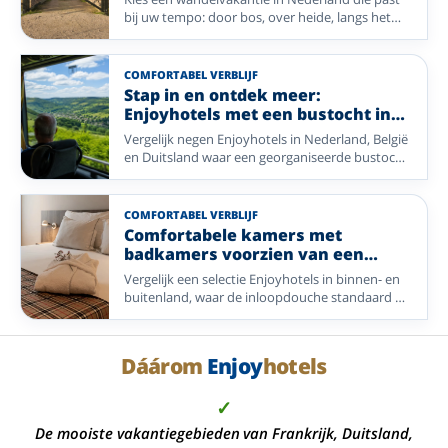
bij uw tempo: door bos, over heide, langs het
Wad of door de Limburgse heuvels. Vergelijk een
selectie Enjoyhotels in uiteenlopende
wandelregio’s.
COMFORTABEL VERBLIJF
Stap in en ontdek meer:
Enjoyhotels met een bustocht in
het arrangement
Vergelijk negen Enjoyhotels in Nederland, België
en Duitsland waar een georganiseerde bustocht
onderdeel is van het 5-daags alles-inclusief-
arrangement.
COMFORTABEL VERBLIJF
Comfortabele kamers met
badkamers voorzien van een
inloopdouche.
Vergelijk een selectie Enjoyhotels in binnen- en
buitenland, waar de inloopdouche standaard op
de kamer aanwezig is of bij een specifiek
kamertype hoort.
Dáárom
Enjoy
hotels
✓
De mooiste vakantiegebieden van Frankrijk, Duitsland,