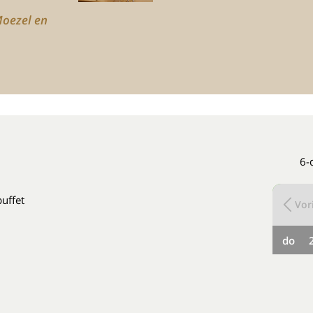
Moezel en
6-
buffet
Vori
do