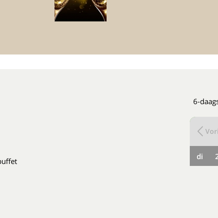
6-daag
Vori
di
buffet