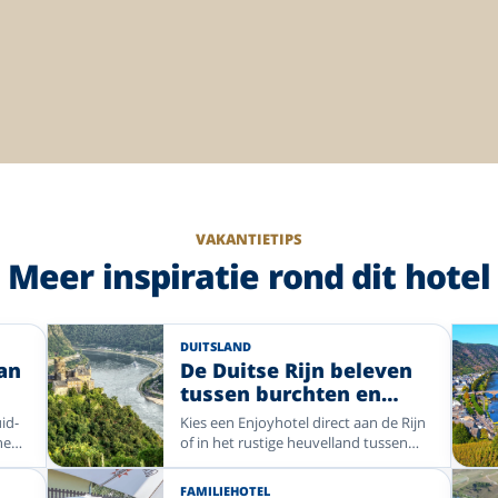
VAKANTIETIPS
Meer inspiratie rond dit hotel
DUITSLAND
an
De Duitse Rijn beleven
tussen burchten en
rivierbochten
id-
Kies een Enjoyhotel direct aan de Rijn
nen,
of in het rustige heuvelland tussen
t.
Rijn en Moezel. Verken de Loreley,
et
Koblenz, Boppard en imposante
FAMILIEHOTEL