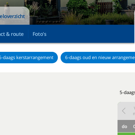
eloverzicht
ct & route
Foto's
6-daags kerstarrangement
6-daags oud en nieuw arrangeme
5-daags
do