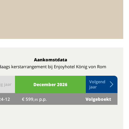
Aankomstdata
daags kerstarrangement bij Enjoyhotel König von Rom
Volgend
g jaar
December
2026
jaar
24-12
€ 599,
p.p.
Volgeboekt
vr
95