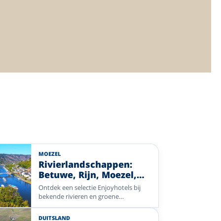
MOEZEL
Rivierlandschappen:
Betuwe, Rijn, Moezel,
Semois en Lahn
Ontdek een selectie Enjoyhotels bij
bekende rivieren en groene
rivierlandschappen. Van de Linge en
Rijn tot de Moezel, Semois en Lahn:
DUITSLAND