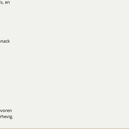
s, en
snack
evoren
rhevig.