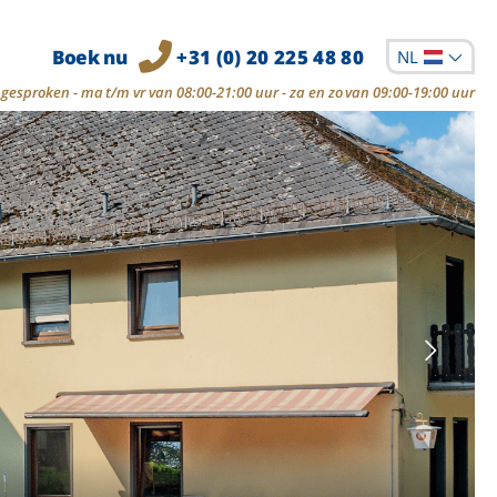
Boek nu
+31 (0) 20 225 48 80
NL
gesproken - ma t/m vr van 08:00-21:00 uur - za en zo van 09:00-19:00 uur