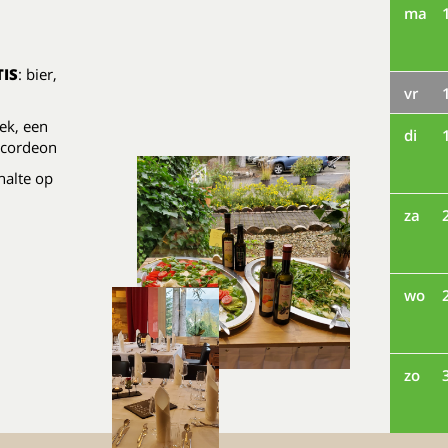
ma
IS
: bier,
vr
iek, een
di
ccordeon
halte op
za
wo
zo