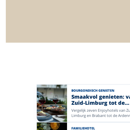
BOURGONDISCH GENIETEN
Smaakvol genieten: v
Zuid-Limburg tot de
Moezel
Vergelijk zeven Enjoyhotels van Zu
Limburg en Brabant tot de Arden
Moezel, Rijn en Duitse Waddenkus
Combineer ontspannen tafelen m
FAMILIEHOTEL