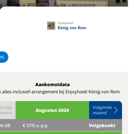
nt
Aankomstdata
 alles-inclusief-arrangement bij Enjoyhotel König von Rom
Vorige
Volgende
Augustus
2026
maand
maand
06-08
€ 379,
p.p.
Volgeboekt
do
95