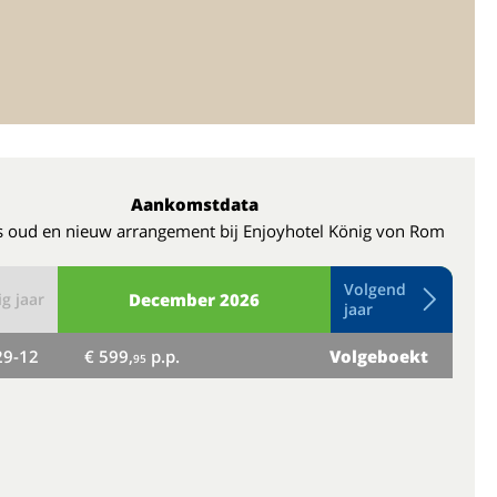
Aankomstdata
s oud en nieuw arrangement bij Enjoyhotel König von Rom
Volgend
g jaar
December
2026
jaar
29-12
€ 599,
p.p.
Volgeboekt
wo
95