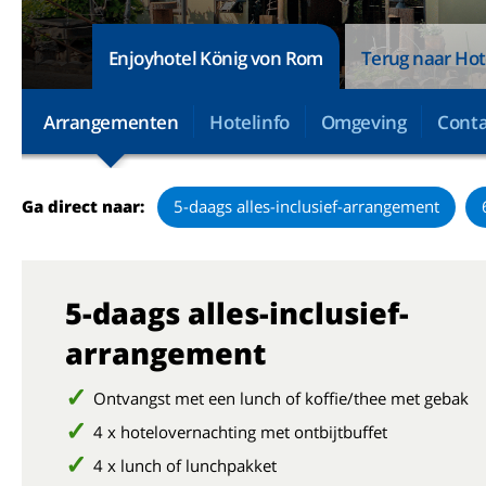
Enjoyhotel König von Rom
Terug naar Hot
Arrangementen
Hotelinfo
Omgeving
Conta
Ga direct naar:
5-daags alles-inclusief-arrangement
5-daags alles-inclusief-
arrangement
Ontvangst met een lunch of koffie/thee met gebak
4 x hotelovernachting met ontbijtbuffet
4 x lunch of lunchpakket