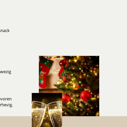
snack
nwezig
evoren
rhevig.