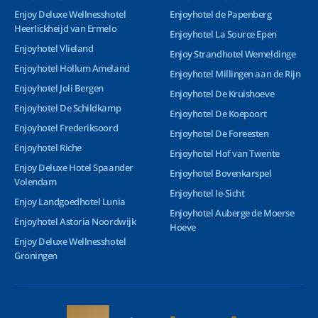
Enjoy Deluxe Wellnesshotel
Enjoyhotel de Papenberg
Heerlickheijd van Ermelo
Enjoyhotel La Source Epen
Enjoyhotel Vlieland
Enjoy Strandhotel Wemeldinge
Enjoyhotel Hollum Ameland
Enjoyhotel Millingen aan de Rijn
Enjoyhotel Joli Bergen
Enjoyhotel De Kruishoeve
Enjoyhotel De Schildkamp
Enjoyhotel De Koepoort
Enjoyhotel Frederiksoord
Enjoyhotel De Foreesten
Enjoyhotel Riche
Enjoyhotel Hof van Twente
Enjoy Deluxe Hotel Spaander
Enjoyhotel Bovenkarspel
Volendam
Enjoyhotel Ie-Sicht
Enjoy Landgoedhotel Lunia
Enjoyhotel Auberge de Moerse
Enjoyhotel Astoria Noordwijk
Hoeve
Enjoy Deluxe Wellnesshotel
Groningen