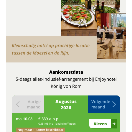
Kleinschalig hotel op prachtige locatie
tussen de Moezel en de Rijn.
Aankomstdata
5-daags alles-inclusief-arrangement bij Enjoyhotel
König von Rom
Augustus
Vorige
Volgende
maand
maand
2026
ma
10-08
€ 339,
p.p.
do
95
Kiezen
€ 351,95 incl. lokale heffingen
Nog maar 1 kamer beschikbaar
Bij