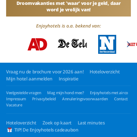
Droomvakanties met 'waar' voor je geld, daar
word je vrolijk van!
Enjoyhotels is o.a. bekend van:
Vraag nu de brochure voor 2026 aan!
Hoteloverzicht
Mijn hotel aanmelden
Inspiratie
Veelgestelde vragen
Mag mijn hond mee?
Enjoyhotels met airco
Impressum
Privacybeleid
Annuleringsvoorwaarden
Contact
Vacature
Hoteloverzicht
Zoek op kaart
Last minutes
TIP! De Enjoyhotels cadeaubon