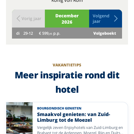
König von Rom
December
Volgend
Vorig jaar
jaar
2026
di
29-12
€ 599,
p.p.
Volgeboekt
wo
95
VAKANTIETIPS
Meer inspiratie rond dit
hotel
BOURGONDISCH GENIETEN
Smaakvol genieten: van Zuid-
Limburg tot de Moezel
Vergelijk zeven Enjoyhotels van Zuid-Limburg en
Brabant tot de Ardennen, Moezel, Rijn en Duitse