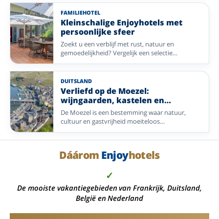
alles-inclusief-arrangement.
FAMILIEHOTEL
Kleinschalige Enjoyhotels met
persoonlijke sfeer
Zoekt u een verblijf met rust, natuur en
gemoedelijkheid? Vergelijk een selectie
kleinschalige Enjoyhotels in Nederland,
Duitsland, België en Frankrijk.
DUITSLAND
Verliefd op de Moezel:
wijngaarden, kastelen en
vakwerkdorpjes
De Moezel is een bestemming waar natuur,
cultuur en gastvrijheid moeiteloos
samenkomen. Langs de kronkelende rivier vindt
u uitgestrekte wijngaarden, indrukwekkende
kastelen en sfeervolle vakwerkdorpjes die
Dáárom
Enjoy
hotels
uitnodigen om op uw gemak te ontdekken.
Maak een mooie wandeling langs het water,
✓
geniet van een terrasje met uitzicht of proef een
glas lokale wijn. Vanuit een comfortabel
De mooiste vakantiegebieden van Frankrijk, Duitsland,
Enjoyhotel beleeft u de charme van de Moezel,
België en Nederland
terwijl u onbezorgd geniet van een compleet
verzorgd verblijf.