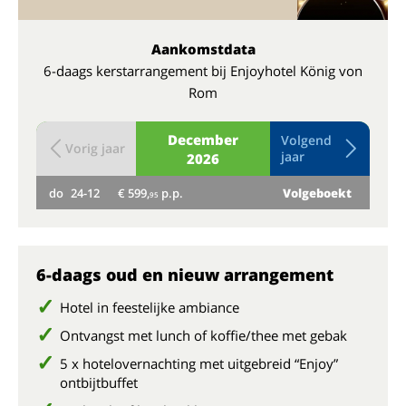
Aankomstdata
6-daags kerstarrangement bij Enjoyhotel König von
Rom
December
Volgend
Vorig jaar
jaar
2026
do
24-12
€ 599,
p.p.
Volgeboekt
vr
95
6-daags oud en nieuw arrangement
Hotel in feestelijke ambiance
Ontvangst met lunch of koffie/thee met gebak
5 x hotelovernachting met uitgebreid “Enjoy”
ontbijtbuffet