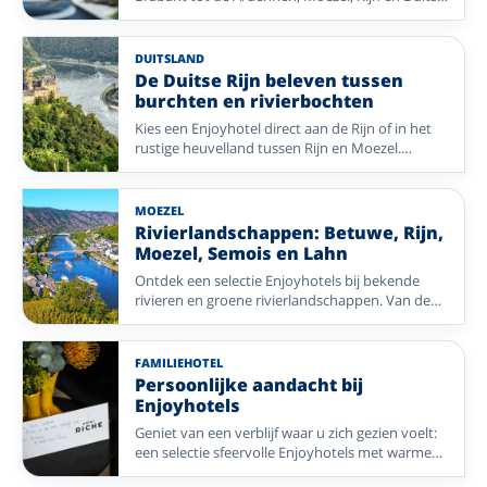
Waddenkust. Combineer ontspannen tafelen
met sfeervolle plaatsen en mooie natuur.
DUITSLAND
De Duitse Rijn beleven tussen
burchten en rivierbochten
Kies een Enjoyhotel direct aan de Rijn of in het
rustige heuvelland tussen Rijn en Moezel.
Verken de Loreley, Koblenz, Boppard en
imposante burchten.
MOEZEL
Rivierlandschappen: Betuwe, Rijn,
Moezel, Semois en Lahn
Ontdek een selectie Enjoyhotels bij bekende
rivieren en groene rivierlandschappen. Van de
Linge en Rijn tot de Moezel, Semois en Lahn: fijn
voor wandelen, fietsen en ontspannen aan het
water.
FAMILIEHOTEL
Persoonlijke aandacht bij
Enjoyhotels
Geniet van een verblijf waar u zich gezien voelt:
een selectie sfeervolle Enjoyhotels met warme
gastvrijheid, fijne bestemmingen en het 5-daags