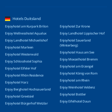
Hotels Duitsland
Enjoyhotel am Kurpark Brilon
Enjoyhotel Zur Krone
Enjoy Wellnesshotel Aqualux
Enjoy Landhotel Lippischer Hof
Enjoy Landhotel Michaelishof
Enjoyhotel Sauerland
(Winterberg)
Enjoyhotel Marleen
Enjoyhotel Haus am See
Enjoyhotel Westerwald
Enjoy Moezelhotel Bremm
Enjoy Schlosshotel Sophia
Enjoyhotel am Erzengel
Enjoyhotel Eifeler Hof
Enjoyhotel König von Rom
Enjoyhotel Rhön Residence
Enjoyhotel am Rhein
Enjoyhotel Harz
Enjoy Weinhotel Veldenz
Enjoy Berghotel Hochsauerland
Enjoyhotel Bottler
Enjoyhotel Greetsiel
Enjoy Eifelhotel Daun
Enjoyhotel Bürgerhof Wetzlar