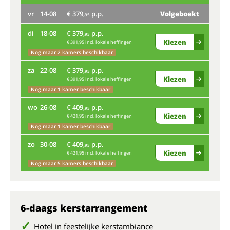
vr
14-08
€ 379,
p.p.
Volgeboekt
ma
95
di
18-08
€ 379,
p.p.
vr
95
Kiezen
€ 391,95 incl. lokale heffingen
Nog maar 2 kamers beschikbaar
di
za
22-08
€ 379,
p.p.
95
Kiezen
€ 391,95 incl. lokale heffingen
Nog
Nog maar 1 kamer beschikbaar
za
wo
26-08
€ 409,
p.p.
95
Kiezen
€ 421,95 incl. lokale heffingen
Bij
Nog maar 1 kamer beschikbaar
wo
zo
30-08
€ 409,
p.p.
95
Kiezen
€ 421,95 incl. lokale heffingen
Nog
Nog maar 5 kamers beschikbaar
zo
6-daags kerstarrangement
Hotel in feestelijke kerstambiance