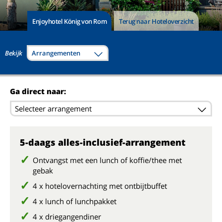
Enjoyhotel König von Rom
Terug naar Hoteloverzicht
Bekijk
Arrangementen
Ga direct naar:
Selecteer arrangement
5-daags alles-inclusief-arrangement
Ontvangst met een lunch of koffie/thee met
gebak
4 x hotelovernachting met ontbijtbuffet
4 x lunch of lunchpakket
4 x driegangendiner