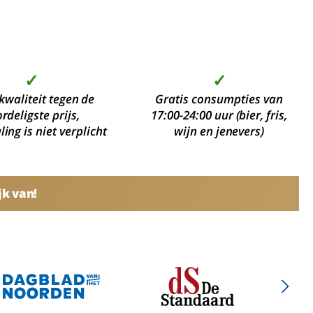
✓
✓
kwaliteit tegen de
Gratis consumpties van
rdeligste prijs,
17:00-24:00 uur (bier, fris,
ing is niet verplicht
wijn en jenevers)
jk van!