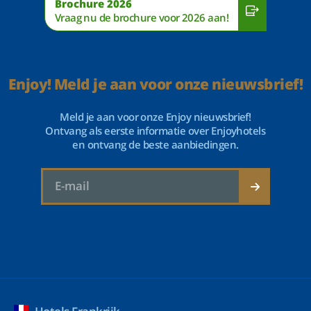
Brochure 2026
Vraag nu de brochure voor 2026 aan!
Enjoy! Meld je aan voor onze nieuwsbrief!
Meld je aan voor onze Enjoy nieuwsbrief!
Ontvang als eerste informatie over Enjoyhotels
en ontvang de beste aanbiedingen.