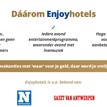
Dáárom
Enjoy
hotels
✓
s-,
Iedere avond
Hoge 
 en geen
entertainmentprogramma,
voo
r
waaronder avond met
aanbetal
mers
livemuziek
akanties met 'waar' voor je geld, daar word je vroli
Enjoyhotels is o.a. bekend van: