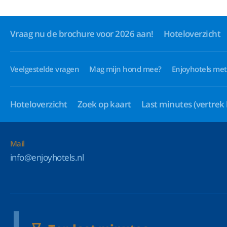
Vraag nu de brochure voor 2026 aan!
Hoteloverzicht
Veelgestelde vragen
Mag mijn hond mee?
Enjoyhotels met
Hoteloverzicht
Zoek op kaart
Last minutes
(vertrek
Mail
info@enjoyhotels.nl