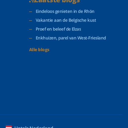
Eindeloos genieten in de Rhön
Vakantie aan de Belgische kust
Proef en beleef de Elzas
Enkhuizen, parel van West-Friesland
Alle blogs