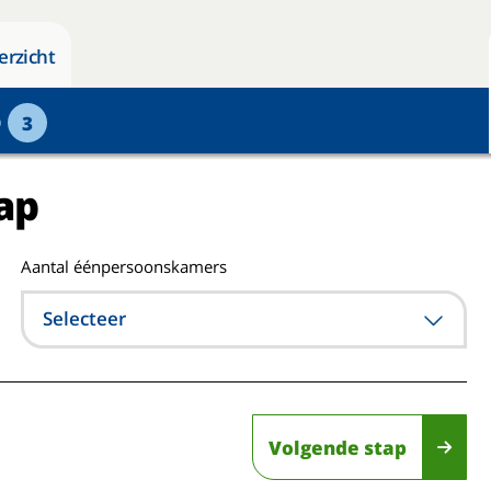
erzicht
p
3
ap
Aantal éénpersoonskamers
Selecteer
Volgende stap