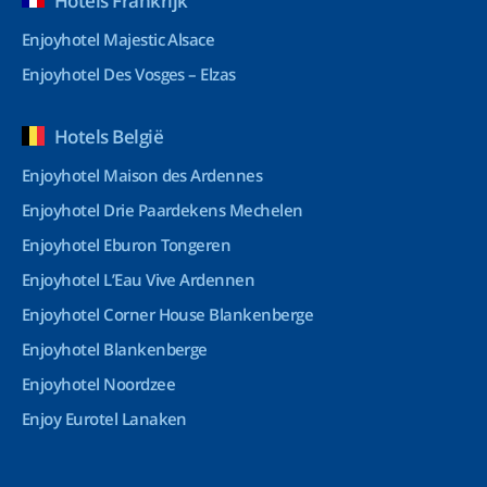
Hotels Frankrijk
Enjoyhotel Majestic Alsace
Enjoyhotel Des Vosges – Elzas
Hotels België
Enjoyhotel Maison des Ardennes
Enjoyhotel Drie Paardekens Mechelen
Enjoyhotel Eburon Tongeren
Enjoyhotel L’Eau Vive Ardennen
Enjoyhotel Corner House Blankenberge
Enjoyhotel Blankenberge
Enjoyhotel Noordzee
Enjoy Eurotel Lanaken