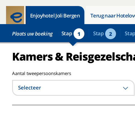
Enjoyhotel Joli Bergen
Terug naar Hotelov
Stap
Stap
Sta
Plaats uw boeking
1
2
Kamers & Reisgezelsch
Aantal tweepersoonskamers
Selecteer