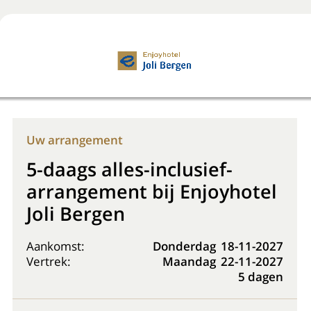
Boek nu
+31 (0) 20 225 48 80
Uw arrangement
5-daags alles-inclusief-
arrangement bij Enjoyhotel
Joli Bergen
Aankomst:
Donderdag
18-11-2027
Vertrek:
Maandag
22-11-2027
5 dagen