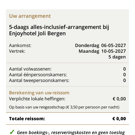
Uw arrangement
5-daags alles-inclusief-arrangement bij
Enjoyhotel Joli Bergen
Aankomst:
Donderdag
06-05-2027
Vertrek:
Maandag
10-05-2027
5 dagen
Aantal volwassenen:
0
Aantal éénpersoonskamers:
0
Aantal tweepersoonskamers:
0
Berekening van uw reissom
Verplichte lokale heffingen:
€ 0,00
Op basis van uw reisgezelschap (€ 3,50 per persoon per nacht)
Totale reissom:
€ 0,00
Geen boekings-, reserveringskosten en geen toeslag