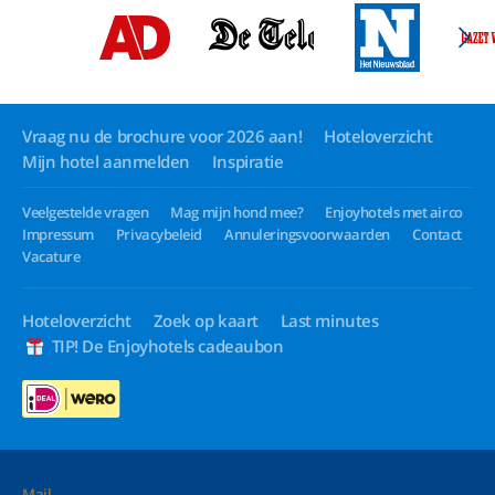
Vraag nu de brochure voor 2026 aan!
Hoteloverzicht
Mijn hotel aanmelden
Inspiratie
Veelgestelde vragen
Mag mijn hond mee?
Enjoyhotels met airco
Impressum
Privacybeleid
Annuleringsvoorwaarden
Contact
Vacature
Hoteloverzicht
Zoek op kaart
Last minutes
TIP! De Enjoyhotels cadeaubon
Mail