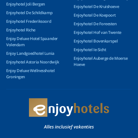
Enjoyhotel Joli Bergen
Enjoyhotel De Kruishoeve
Enjoyhotel De Schildkamp
Enjoyhotel De Koepoort
Enjoyhotel Frederiksoord
Enjoyhotel De Foreesten
Enjoyhotel Riche
Enjoyhotel Hof van Twente
Enjoy Deluxe Hotel Spaander
Enjoyhotel Bovenkarspel
Volendam
Enjoyhotel Ie-Sicht
Enjoy Landgoedhotel Lunia
Enjoyhotel Auberge de Moerse
Enjoyhotel Astoria Noordwijk
Hoeve
Enjoy Deluxe Wellnesshotel
Groningen
Alles inclusief vakanties