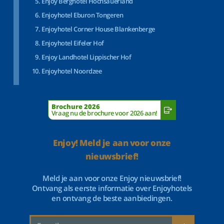
Enjoy Berghotel Hochsauerland
Enjoyhotel Eburon Tongeren
Enjoyhotel Corner House Blankenberge
Enjoyhotel Eifeler Hof
Enjoy Landhotel Lippischer Hof
Enjoyhotel Noordzee
Brochure 2026
Vraag nu de brochure voor 2026 aan!
Enjoy! Meld je aan voor onze
nieuwsbrief!
Meld je aan voor onze Enjoy nieuwsbrief!
Ontvang als eerste informatie over Enjoyhotels
en ontvang de beste aanbiedingen.