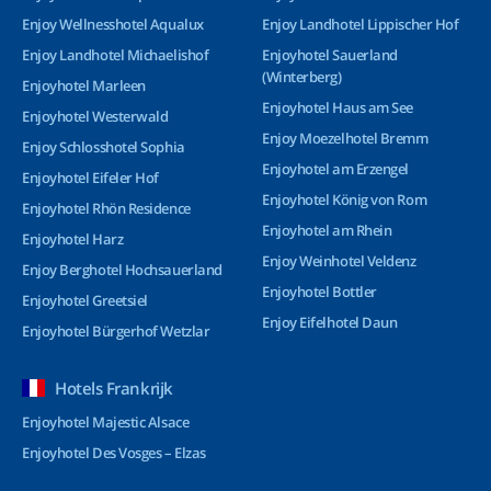
Enjoy Wellnesshotel Aqualux
Enjoy Landhotel Lippischer Hof
Enjoy Landhotel Michaelishof
Enjoyhotel Sauerland
(Winterberg)
Enjoyhotel Marleen
Enjoyhotel Haus am See
Enjoyhotel Westerwald
Enjoy Moezelhotel Bremm
Enjoy Schlosshotel Sophia
Enjoyhotel am Erzengel
Enjoyhotel Eifeler Hof
Enjoyhotel König von Rom
Enjoyhotel Rhön Residence
Enjoyhotel am Rhein
Enjoyhotel Harz
Enjoy Weinhotel Veldenz
Enjoy Berghotel Hochsauerland
Enjoyhotel Bottler
Enjoyhotel Greetsiel
Enjoy Eifelhotel Daun
Enjoyhotel Bürgerhof Wetzlar
Hotels Frankrijk
Enjoyhotel Majestic Alsace
Enjoyhotel Des Vosges – Elzas