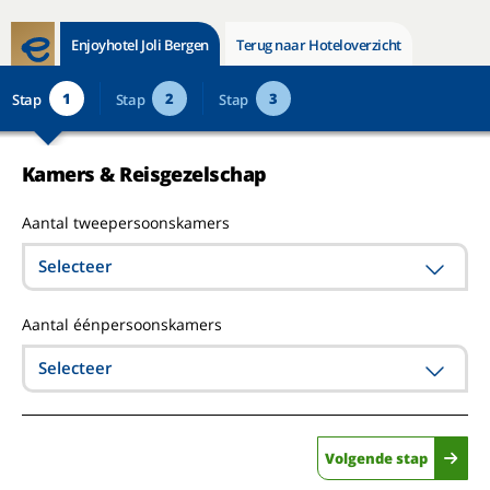
Enjoyhotel Joli Bergen
Terug naar Hoteloverzicht
1
2
3
Stap
Stap
Stap
Kamers & Reisgezelschap
Aantal tweepersoonskamers
Selecteer
Aantal éénpersoonskamers
Selecteer
Volgende stap