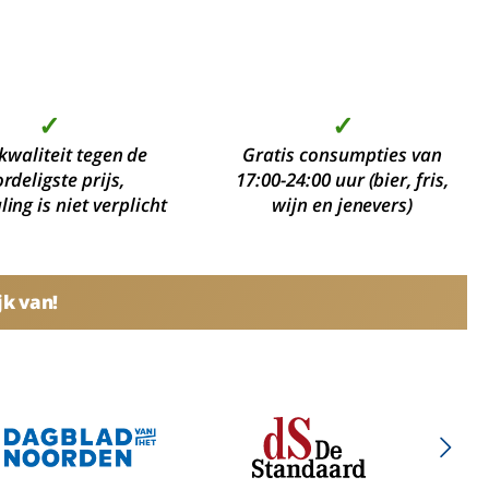
✓
✓
kwaliteit tegen de
Gratis consumpties van
rdeligste prijs,
17:00-24:00 uur (bier, fris,
ing is niet verplicht
wijn en jenevers)
jk van!