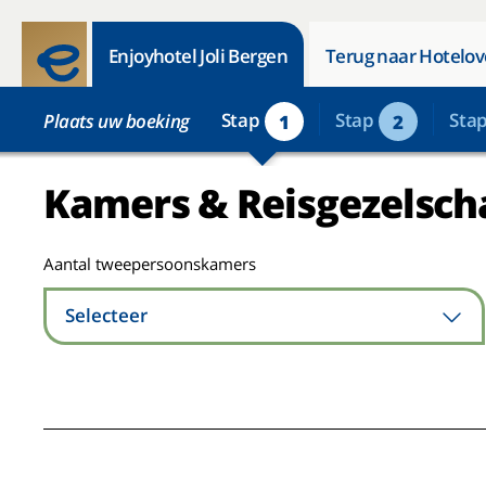
Enjoyhotel Joli Bergen
Terug naar Hotelov
Stap
Stap
Sta
Plaats uw boeking
1
2
Kamers & Reisgezelsch
Aantal tweepersoonskamers
Selecteer