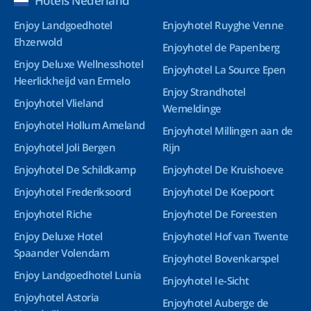
Hotels Nederland
Enjoy Landgoedhotel
Enjoyhotel Ruyghe Venne
Ehzerwold
Enjoyhotel de Papenberg
Enjoy Deluxe Wellnesshotel
Enjoyhotel La Source Epen
Heerlickheijd van Ermelo
Enjoy Strandhotel
Enjoyhotel Vlieland
Wemeldinge
Enjoyhotel Hollum Ameland
Enjoyhotel Millingen aan de
Enjoyhotel Joli Bergen
Rijn
Enjoyhotel De Schildkamp
Enjoyhotel De Kruishoeve
Enjoyhotel Frederiksoord
Enjoyhotel De Koepoort
Enjoyhotel Riche
Enjoyhotel De Foreesten
Enjoy Deluxe Hotel
Enjoyhotel Hof van Twente
Spaander Volendam
Enjoyhotel Bovenkarspel
Enjoy Landgoedhotel Lunia
Enjoyhotel Ie-Sicht
Enjoyhotel Astoria
Enjoyhotel Auberge de