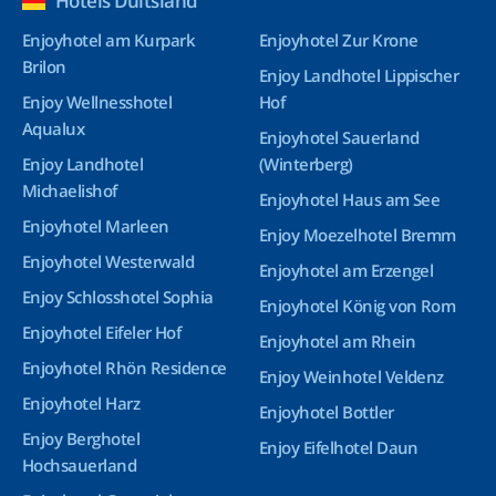
Hotels Duitsland
Enjoyhotel am Kurpark
Enjoyhotel Zur Krone
Brilon
Enjoy Landhotel Lippischer
Enjoy Wellnesshotel
Hof
Aqualux
Enjoyhotel Sauerland
Enjoy Landhotel
(Winterberg)
Michaelishof
Enjoyhotel Haus am See
Enjoyhotel Marleen
Enjoy Moezelhotel Bremm
Enjoyhotel Westerwald
Enjoyhotel am Erzengel
Enjoy Schlosshotel Sophia
Enjoyhotel König von Rom
Enjoyhotel Eifeler Hof
Enjoyhotel am Rhein
Enjoyhotel Rhön Residence
Enjoy Weinhotel Veldenz
Enjoyhotel Harz
Enjoyhotel Bottler
Enjoy Berghotel
Enjoy Eifelhotel Daun
Hochsauerland