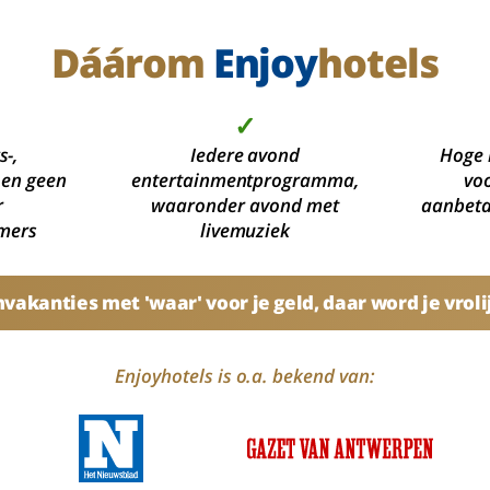
Dáárom
Enjoy
hotels
✓
s-,
Iedere avond
Hoge 
 en geen
entertainmentprogramma,
voo
r
waaronder avond met
aanbetal
mers
livemuziek
akanties met 'waar' voor je geld, daar word je vroli
Enjoyhotels is o.a. bekend van: