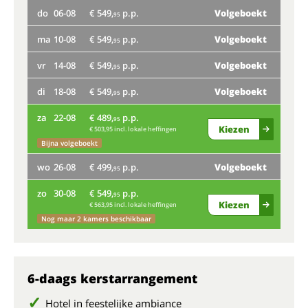
do
06-08
€ 549,
p.p.
Volgeboekt
do
95
ma
10-08
€ 549,
p.p.
Volgeboekt
Nog
95
ma
vr
14-08
€ 549,
p.p.
Volgeboekt
95
vr
di
18-08
€ 549,
p.p.
Volgeboekt
95
Bij
za
22-08
€ 489,
p.p.
95
Kiezen
€ 503,95 incl. lokale heffingen
di
Bijna volgeboekt
Nog
wo
26-08
€ 499,
p.p.
Volgeboekt
95
za
zo
30-08
€ 549,
p.p.
95
Kiezen
€ 563,95 incl. lokale heffingen
Nog maar 2 kamers beschikbaar
wo
zo
6-daags kerstarrangement
Hotel in feestelijke ambiance