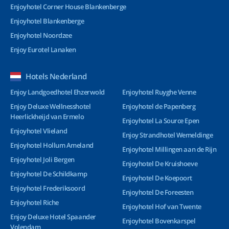
Enjoyhotel Corner House Blankenberge
Enjoyhotel Blankenberge
Enjoyhotel Noordzee
Enjoy Eurotel Lanaken
Hotels Nederland
Enjoy Landgoedhotel Ehzerwold
Enjoyhotel Ruyghe Venne
Enjoy Deluxe Wellnesshotel
Enjoyhotel de Papenberg
Heerlickheijd van Ermelo
Enjoyhotel La Source Epen
Enjoyhotel Vlieland
Enjoy Strandhotel Wemeldinge
Enjoyhotel Hollum Ameland
Enjoyhotel Millingen aan de Rijn
Enjoyhotel Joli Bergen
Enjoyhotel De Kruishoeve
Enjoyhotel De Schildkamp
Enjoyhotel De Koepoort
Enjoyhotel Frederiksoord
Enjoyhotel De Foreesten
Enjoyhotel Riche
Enjoyhotel Hof van Twente
Enjoy Deluxe Hotel Spaander
Enjoyhotel Bovenkarspel
Volendam