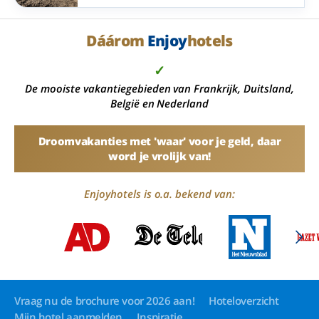
Vergelijk bestemmingen aan zee, in de natuur en
bij historische steden met het 5-daags alles-
inclusief-arrangement.
Dáárom
Enjoy
hotels
✓
De mooiste vakantiegebieden van Frankrijk, Duitsland,
België en Nederland
Droomvakanties met 'waar' voor je geld, daar
word je vrolijk van!
Enjoyhotels is o.a. bekend van:
Vraag nu de brochure voor 2026 aan!
Hoteloverzicht
Mijn hotel aanmelden
Inspiratie