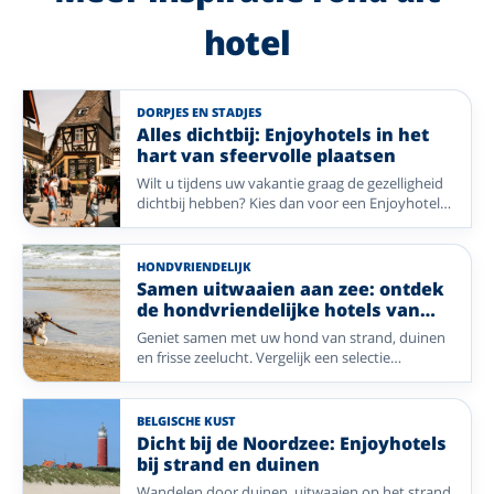
hotel
DORPJES EN STADJES
Alles dichtbij: Enjoyhotels in het
hart van sfeervolle plaatsen
Wilt u tijdens uw vakantie graag de gezelligheid
dichtbij hebben? Kies dan voor een Enjoyhotel
in of nabij het centrum. Van historische pleinen
en sfeervolle winkelstraten tot gezellige
dorpskernen: stap de deur uit en ontdek direct
HONDVRIENDELIJK
de charme van uw vakantiebestemming. Geniet
Samen uitwaaien aan zee: ontdek
van comfort, gastvrijheid en alle mooie plekken
de hondvriendelijke hotels van
die op loopafstand liggen.
Enjoyhotels
Geniet samen met uw hond van strand, duinen
en frisse zeelucht. Vergelijk een selectie
hondvriendelijke Enjoyhotels op de
Waddeneilanden, aan de Nederlandse kust en in
Blankenberge.
BELGISCHE KUST
Dicht bij de Noordzee: Enjoyhotels
bij strand en duinen
Wandelen door duinen, uitwaaien op het strand