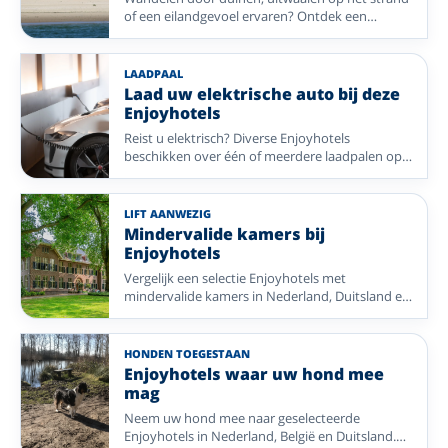
of een eilandgevoel ervaren? Ontdek een
selectie Enjoyhotels dicht bij de Noordzee in
Nederland, België en Duitsland.
LAADPAAL
Laad uw elektrische auto bij deze
Enjoyhotels
Reist u elektrisch? Diverse Enjoyhotels
beschikken over één of meerdere laadpalen op
eigen terrein, die u tegen betaling kunt
gebruiken.
LIFT AANWEZIG
Mindervalide kamers bij
Enjoyhotels
Vergelijk een selectie Enjoyhotels met
mindervalide kamers in Nederland, Duitsland en
Frankrijk. Met aandacht voor lift, begane grond
en scootmobielstalling.
HONDEN TOEGESTAAN
Enjoyhotels waar uw hond mee
mag
Neem uw hond mee naar geselecteerde
Enjoyhotels in Nederland, België en Duitsland.