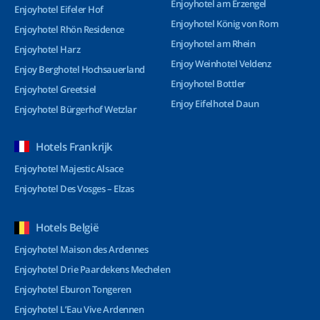
Enjoyhotel am Erzengel
Enjoyhotel Eifeler Hof
Enjoyhotel König von Rom
Enjoyhotel Rhön Residence
Enjoyhotel am Rhein
Enjoyhotel Harz
Enjoy Weinhotel Veldenz
Enjoy Berghotel Hochsauerland
Enjoyhotel Bottler
Enjoyhotel Greetsiel
Enjoy Eifelhotel Daun
Enjoyhotel Bürgerhof Wetzlar
Hotels Frankrijk
Enjoyhotel Majestic Alsace
Enjoyhotel Des Vosges – Elzas
Hotels België
Enjoyhotel Maison des Ardennes
Enjoyhotel Drie Paardekens Mechelen
Enjoyhotel Eburon Tongeren
Enjoyhotel L’Eau Vive Ardennen