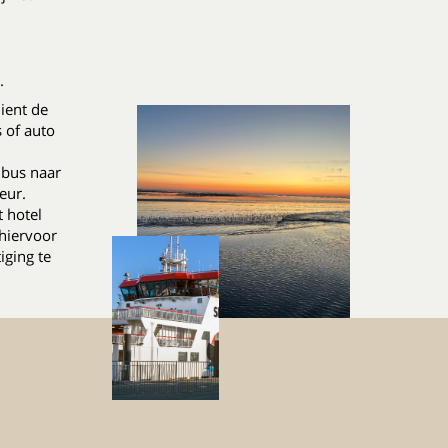
.
dient de
s of auto
 bus naar
eur.
t hotel
 hiervoor
iging te