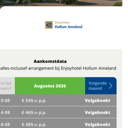
Aankomstdata
 alles-inclusief-arrangement bij Enjoyhotel Hollum Ameland
Vorige
Volgende
Augustus
2026
maand
maand
10-08
€ 549,
p.p.
Volgeboekt
do
95
14-08
€ 469,
p.p.
Volgeboekt
95
ma
18-08
€ 489,
p.p.
Volgeboekt
95