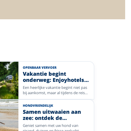
OPENBAAR VERVOER
Vakantie begint
onderweg: Enjoyhotels
die u gemakkelijk
Een heerlijke vakantie begint niet pas
bereikt met het OV
bij aankomst, maar al tijdens de reis
ernaartoe. Met deze selectie
Enjoyhotels reist u comfortabel met
HONDVRIENDELIJK
het openbaar vervoer naar bijzondere
Samen uitwaaien aan
bestemmingen zoals de Belgische
zee: ontdek de
kust, het rustige noorden en de
hondvriendelijke hotels
prachtige Waddeneilanden. Of u nu
Geniet samen met uw hond van
van Enjoyhotels
wilt uitwaaien aan zee, genieten van
strand, duinen en frisse zeelucht.