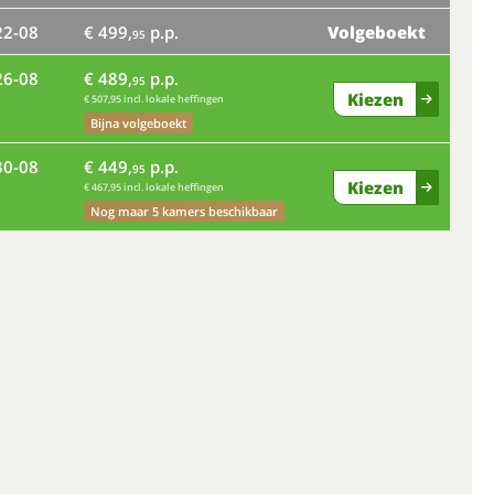
22-08
€ 499,
p.p.
Volgeboekt
95
vr
26-08
€ 489,
p.p.
95
Kiezen
€ 507,95 incl. lokale heffingen
Bijna volgeboekt
di
30-08
€ 449,
p.p.
95
Kiezen
€ 467,95 incl. lokale heffingen
Nog maar 5 kamers beschikbaar
za
wo
zo