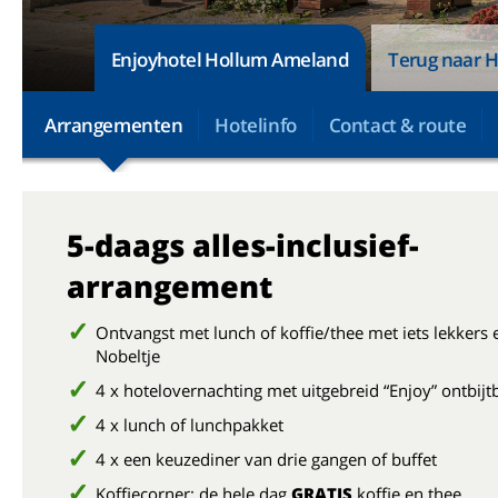
Enjoyhotel Hollum Ameland
Terug naar H
Arrangementen
Hotelinfo
Contact & route
5-daags alles-inclusief-
arrangement
Ontvangst met lunch of koffie/thee met iets lekkers 
Nobeltje
4 x hotelovernachting met uitgebreid “Enjoy” ontbijt
4 x lunch of lunchpakket
4 x een keuzediner van drie gangen of buffet
Koffiecorner: de hele dag
GRATIS
koffie en thee