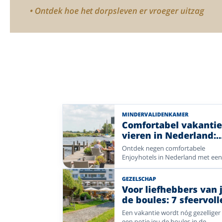
• Ontdek hoe het dorpsleven er vroeger uitzag
MINDERVALIDENKAMER
Comfortabel vakanti
vieren in Nederland:
Enjoyhotels met
Ontdek negen comfortabele
mindervalidekamers
Enjoyhotels in Nederland met ee
mindervalidenkamer. Van de friss
zeelucht aan de kust tot de rust v
GEZELSCHAP
de Veluwe, Friesland, Bergen, de
Voor liefhebbers van 
Betuwe en de Achterhoek: kies u
de boules: 7 sfeervoll
favoriete bestemming en geniet
Enjoyhotels
zorgeloos van een ontspannen
Een vakantie wordt nóg gezelliger
vakantie.
een potje jeu de boules in de