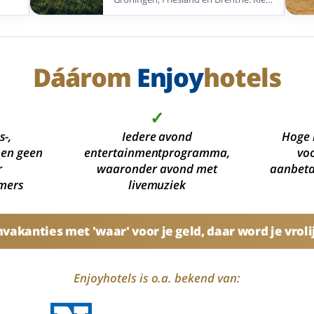
plekken die op loopafstand liggen.
Enjoyhotels
t of
voor wellness, Friese meren,
Waddeneilanden, UNESCO-erfgoed of
indt
bos en heide.
ot of
Dáárom
Enjoy
hotels
e
jden
✓
dt
s-,
Iedere avond
Hoge 
 en geen
entertainmentprogramma,
voo
r
waaronder avond met
aanbetal
mers
livemuziek
akanties met 'waar' voor je geld, daar word je vroli
Enjoyhotels is o.a. bekend van: