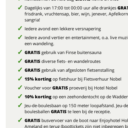
Dagelijks van 17:00 tot 00:00 uur alle drankjes
GRAT
frisdrank, vruchtensap, bier, wijn, jenever, Apfelkor
sangria!
Iedere avond een lekkere versnapering
Iedere avond vertier en entertainment, o.a. live muz
een wandeling.
GRATIS
gebruik van Finse buitensauna
GRATIS
diverse fiets- en wandelroutes
GRATIS
gebruik van afgesloten fietsenstalling
15% korting
op fietshuur bij Fietsverhuur Nobel
Voucher voor
GRATIS
proeverij bij Hotel Nobel
10% korting
op een zeehondentocht op de Wadde
Jeu-de-boulesbaan op 150 meter loopafstand. Jeu-de
boulesballen
GRATIS
te leen bij de receptie.
GRATIS
busvervoer van de boot naar Enjoyhotel Ho
Ameland en terug (boottickets zijn niet inbegrepen bi