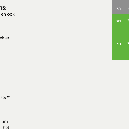
IS
:
za
n en ook
wo
iek en
zo
nzee*
-
llum
j het