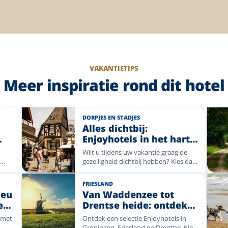
VAKANTIETIPS
Meer inspiratie rond dit hotel
DORPJES EN STADJES
e
Alles dichtbij:
Enjoyhotels in het hart
van sfeervolle plaatsen
Wilt u tijdens uw vakantie graag de
n
gezelligheid dichtbij hebben? Kies dan
e
voor een Enjoyhotel in of nabij het
an
centrum. Van historische pleinen en
FRIESLAND
sfeervolle winkelstraten tot gezellige
jeu
Van Waddenzee tot
w
dorpskernen: stap de deur uit en
e
Drentse heide: ontdek
ontdek direct de charme van uw
de rust en ruimte van
vakantiebestemming. Geniet van
 met
Ontdek een selectie Enjoyhotels in
Noord-Nederland met
comfort, gastvrijheid en alle mooie
Groningen, Friesland en Drenthe. Kies