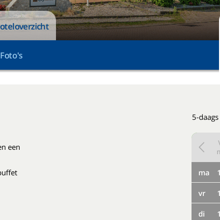
oteloverzicht
Foto's
5-daags
en een
buffet
ma
vr
di