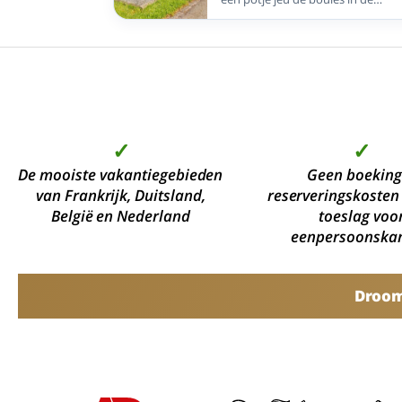
buitenlucht. Of u nu fanatiek speel
vooral geniet van de ontspannen
sfeer, bij deze zeven Enjoyhotels v
u een jeu de boulesbaan voor een
gezellige middag met uw reisgeno
medegasten. Combineer sportiev
ontspanning met comfortabele
overnachtingen, verzorgde maalti
✓
✓
en de gastvrije sfeer die u van
Enjoyhotels gewend bent. Zo wor
De mooiste vakantiegebieden
Geen boeking
ieder verblijf een perfecte mix van
van Frankrijk, Duitsland,
actief bezig zijn en onbezorgd
reserveringskosten
genieten.
België en Nederland
toeslag voo
eenpersoonska
Droomv