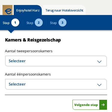
Enjoyhotel Harz
Terug naar Hoteloverzicht
1
2
3
Stap
Stap
Stap
Kamers & Reisgezelschap
Aantal tweepersoonskamers
Selecteer
Aantal éénpersoonskamers
Selecteer
Volgende stap