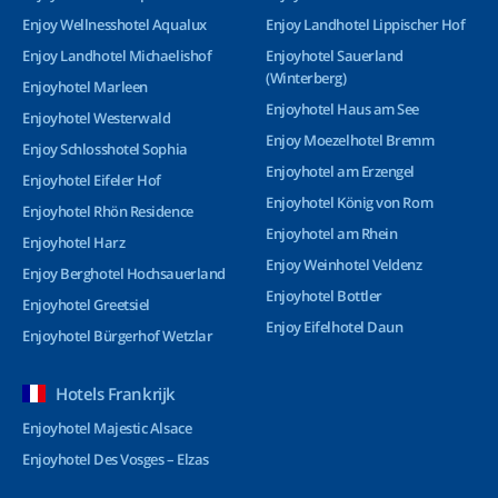
Enjoy Wellnesshotel Aqualux
Enjoy Landhotel Lippischer Hof
Enjoy Landhotel Michaelishof
Enjoyhotel Sauerland
(Winterberg)
Enjoyhotel Marleen
Enjoyhotel Haus am See
Enjoyhotel Westerwald
Enjoy Moezelhotel Bremm
Enjoy Schlosshotel Sophia
Enjoyhotel am Erzengel
Enjoyhotel Eifeler Hof
Enjoyhotel König von Rom
Enjoyhotel Rhön Residence
Enjoyhotel am Rhein
Enjoyhotel Harz
Enjoy Weinhotel Veldenz
Enjoy Berghotel Hochsauerland
Enjoyhotel Bottler
Enjoyhotel Greetsiel
Enjoy Eifelhotel Daun
Enjoyhotel Bürgerhof Wetzlar
Hotels Frankrijk
Enjoyhotel Majestic Alsace
Enjoyhotel Des Vosges – Elzas