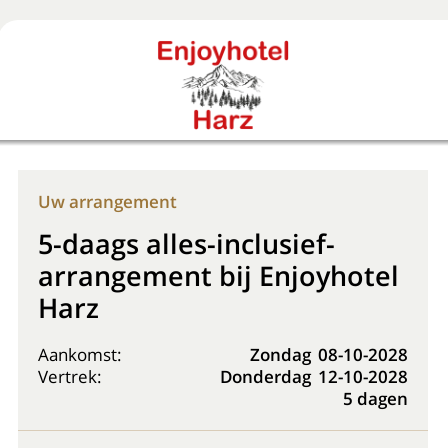
Boek nu
+31 (0) 20 225 48 80
Uw arrangement
5-daags alles-inclusief-
arrangement bij Enjoyhotel
Harz
Aankomst:
Zondag
08-10-2028
Vertrek:
Donderdag
12-10-2028
5 dagen