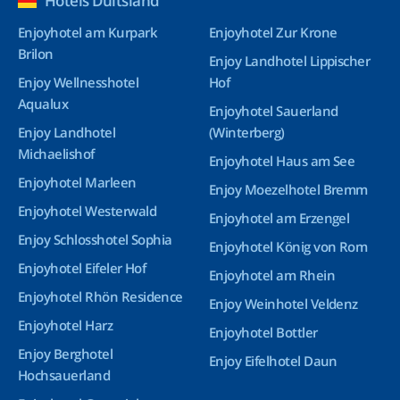
Hotels Duitsland
Enjoyhotel am Kurpark
Enjoyhotel Zur Krone
Brilon
Enjoy Landhotel Lippischer
Enjoy Wellnesshotel
Hof
Aqualux
Enjoyhotel Sauerland
Enjoy Landhotel
(Winterberg)
Michaelishof
Enjoyhotel Haus am See
Enjoyhotel Marleen
Enjoy Moezelhotel Bremm
Enjoyhotel Westerwald
Enjoyhotel am Erzengel
Enjoy Schlosshotel Sophia
Enjoyhotel König von Rom
Enjoyhotel Eifeler Hof
Enjoyhotel am Rhein
Enjoyhotel Rhön Residence
Enjoy Weinhotel Veldenz
Enjoyhotel Harz
Enjoyhotel Bottler
Enjoy Berghotel
Enjoy Eifelhotel Daun
Hochsauerland