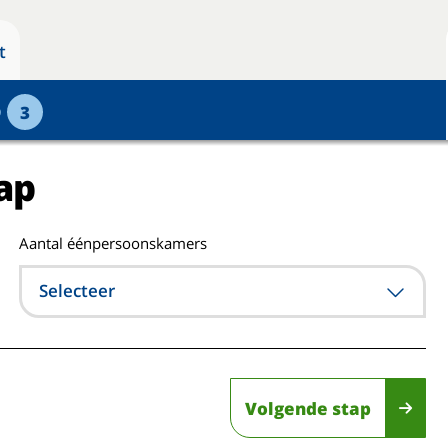
t
p
3
ap
Aantal éénpersoonskamers
Selecteer
Volgende stap