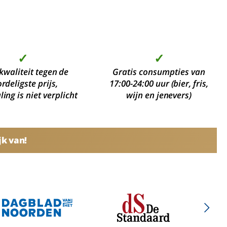
✓
✓
kwaliteit tegen de
Gratis consumpties van
rdeligste prijs,
17:00-24:00 uur (bier, fris,
ing is niet verplicht
wijn en jenevers)
jk van!