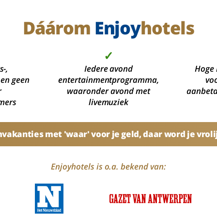
Dáárom
Enjoy
hotels
✓
s-,
Iedere avond
Hoge 
 en geen
entertainmentprogramma,
voo
r
waaronder avond met
aanbetal
mers
livemuziek
akanties met 'waar' voor je geld, daar word je vroli
Enjoyhotels is o.a. bekend van: