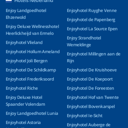
Hotels Nederland
Enjoy Landgoedhotel
Enjoyhotel Ruyghe Venne
Ehzerwold
Enjoyhotel de Papenberg
Enjoy Deluxe Wellnesshotel
Enjoyhotel La Source Epen
Heerlickheijd van Ermelo
Enjoy Strandhotel
Enjoyhotel Vlieland
Wemeldinge
Enjoyhotel Hollum Ameland
Enjoyhotel Millingen aan de
Enjoyhotel Joli Bergen
Rijn
Enjoyhotel De Schildkamp
Enjoyhotel De Kruishoeve
Enjoyhotel Frederiksoord
Enjoyhotel De Koepoort
Enjoyhotel Riche
Enjoyhotel De Foreesten
Enjoy Deluxe Hotel
Enjoyhotel Hof van Twente
Spaander Volendam
Enjoyhotel Bovenkarspel
Enjoy Landgoedhotel Lunia
Enjoyhotel Ie-Sicht
Enjoyhotel Astoria
Enjoyhotel Auberge de