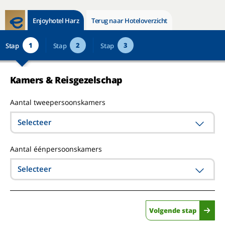
Enjoyhotel Harz
Terug naar Hoteloverzicht
1
2
3
Stap
Stap
Stap
Kamers & Reisgezelschap
Aantal tweepersoonskamers
Selecteer
Aantal éénpersoonskamers
Selecteer
Volgende stap