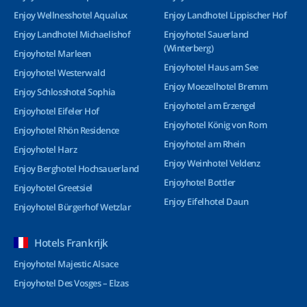
Enjoy Wellnesshotel Aqualux
Enjoy Landhotel Lippischer Hof
Enjoy Landhotel Michaelishof
Enjoyhotel Sauerland
(Winterberg)
Enjoyhotel Marleen
Enjoyhotel Haus am See
Enjoyhotel Westerwald
Enjoy Moezelhotel Bremm
Enjoy Schlosshotel Sophia
Enjoyhotel am Erzengel
Enjoyhotel Eifeler Hof
Enjoyhotel König von Rom
Enjoyhotel Rhön Residence
Enjoyhotel am Rhein
Enjoyhotel Harz
Enjoy Weinhotel Veldenz
Enjoy Berghotel Hochsauerland
Enjoyhotel Bottler
Enjoyhotel Greetsiel
Enjoy Eifelhotel Daun
Enjoyhotel Bürgerhof Wetzlar
Hotels Frankrijk
Enjoyhotel Majestic Alsace
Enjoyhotel Des Vosges – Elzas