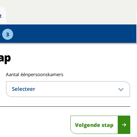
t
p
3
ap
Aantal éénpersoonskamers
Selecteer
Volgende stap