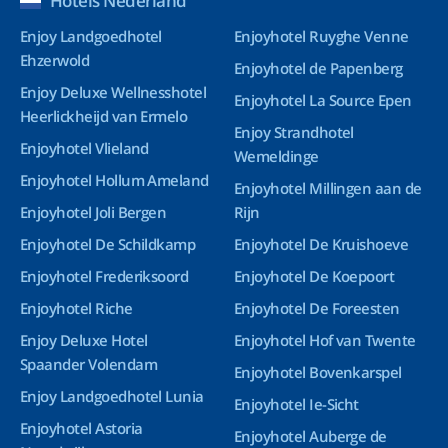
Hotels Nederland
Enjoy Landgoedhotel
Enjoyhotel Ruyghe Venne
Ehzerwold
Enjoyhotel de Papenberg
Enjoy Deluxe Wellnesshotel
Enjoyhotel La Source Epen
Heerlickheijd van Ermelo
Enjoy Strandhotel
Enjoyhotel Vlieland
Wemeldinge
Enjoyhotel Hollum Ameland
Enjoyhotel Millingen aan de
Enjoyhotel Joli Bergen
Rijn
Enjoyhotel De Schildkamp
Enjoyhotel De Kruishoeve
Enjoyhotel Frederiksoord
Enjoyhotel De Koepoort
Enjoyhotel Riche
Enjoyhotel De Foreesten
Enjoy Deluxe Hotel
Enjoyhotel Hof van Twente
Spaander Volendam
Enjoyhotel Bovenkarspel
Enjoy Landgoedhotel Lunia
Enjoyhotel Ie-Sicht
Enjoyhotel Astoria
Enjoyhotel Auberge de