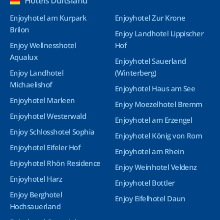
Hotels Duitsland
Enjoyhotel am Kurpark
Enjoyhotel Zur Krone
Brilon
Enjoy Landhotel Lippischer
Enjoy Wellnesshotel
Hof
Aqualux
Enjoyhotel Sauerland
Enjoy Landhotel
(Winterberg)
Michaelishof
Enjoyhotel Haus am See
Enjoyhotel Marleen
Enjoy Moezelhotel Bremm
Enjoyhotel Westerwald
Enjoyhotel am Erzengel
Enjoy Schlosshotel Sophia
Enjoyhotel König von Rom
Enjoyhotel Eifeler Hof
Enjoyhotel am Rhein
Enjoyhotel Rhön Residence
Enjoy Weinhotel Veldenz
Enjoyhotel Harz
Enjoyhotel Bottler
Enjoy Berghotel
Enjoy Eifelhotel Daun
Hochsauerland