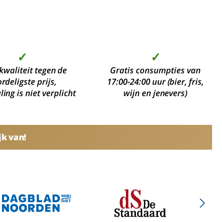
✓
✓
kwaliteit tegen de
Gratis consumpties van
rdeligste prijs,
17:00-24:00 uur (bier, fris,
ing is niet verplicht
wijn en jenevers)
jk van!