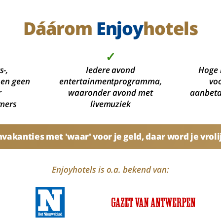
Dáárom
Enjoy
hotels
✓
s-,
Iedere avond
Hoge 
 en geen
entertainmentprogramma,
voo
r
waaronder avond met
aanbetal
mers
livemuziek
akanties met 'waar' voor je geld, daar word je vroli
Enjoyhotels is o.a. bekend van: