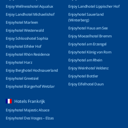
Enjoy Wellnesshotel Aqualux
Enjoy Landhotel Lippischer Hof
Enjoy Landhotel Michaelishof
Enjoyhotel Sauerland
(Winterberg)
Enjoyhotel Marleen
Enjoyhotel Haus am See
Enjoyhotel Westerwald
Enjoy Moezelhotel Bremm
Enjoy Schlosshotel Sophia
Enjoyhotel am Erzengel
Enjoyhotel Eifeler Hof
Enjoyhotel König von Rom
Enjoyhotel Rhön Residence
Enjoyhotel am Rhein
Enjoyhotel Harz
Enjoy Weinhotel Veldenz
Enjoy Berghotel Hochsauerland
Enjoyhotel Bottler
Enjoyhotel Greetsiel
Enjoy Eifelhotel Daun
Enjoyhotel Bürgerhof Wetzlar
Hotels Frankrijk
Enjoyhotel Majestic Alsace
Enjoyhotel Des Vosges – Elzas