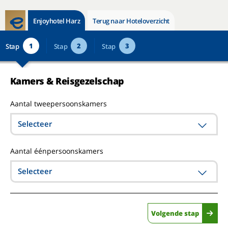
Enjoyhotel Harz
Terug naar Hoteloverzicht
1
2
3
Stap
Stap
Stap
Kamers & Reisgezelschap
Aantal tweepersoonskamers
Selecteer
Aantal éénpersoonskamers
Selecteer
Volgende stap