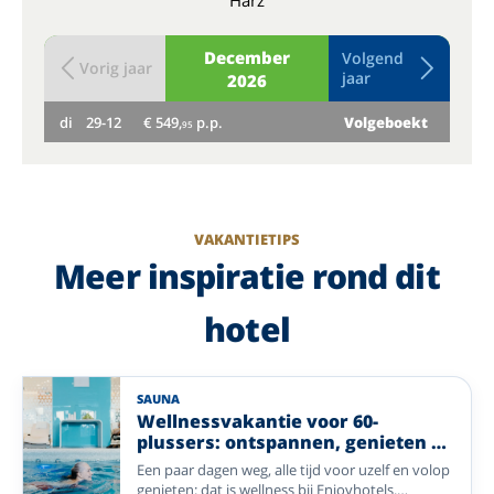
Harz
December
Volgend
Vorig jaar
jaar
2026
di
29-12
€ 549,
p.p.
Volgeboekt
wo
95
VAKANTIETIPS
Meer inspiratie rond dit
hotel
SAUNA
Wellnessvakantie voor 60-
plussers: ontspannen, genieten en
opladen
Een paar dagen weg, alle tijd voor uzelf en volop
genieten: dat is wellness bij Enjoyhotels.