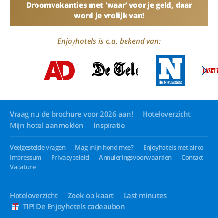
Droomvakanties met 'waar' voor je geld, daar
word je vrolijk van!
Enjoyhotels is o.a. bekend van:
Vraag nu de brochure voor 2026 aan!
Hoteloverzicht
Mijn hotel aanmelden
Inspiratie
Veelgestelde vragen
Mag mijn hond mee?
Enjoyhotels met airco
Impressum
Privacybeleid
Annuleringsvoorwaarden
Contact
Vacature
Hoteloverzicht
Zoek op kaart
Last minutes
TIP! De Enjoyhotels cadeaubon