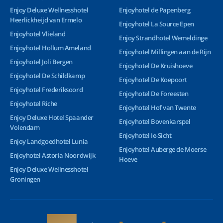
Enjoy Deluxe Wellnesshotel
Enjoyhotel de Papenberg
Heerlickheijd van Ermelo
Enjoyhotel La Source Epen
Enjoyhotel Vlieland
Enjoy Strandhotel Wemeldinge
Enjoyhotel Hollum Ameland
Enjoyhotel Millingen aan de Rijn
Enjoyhotel Joli Bergen
Enjoyhotel De Kruishoeve
Enjoyhotel De Schildkamp
Enjoyhotel De Koepoort
Enjoyhotel Frederiksoord
Enjoyhotel De Foreesten
Enjoyhotel Riche
Enjoyhotel Hof van Twente
Enjoy Deluxe Hotel Spaander
Enjoyhotel Bovenkarspel
Volendam
Enjoyhotel Ie-Sicht
Enjoy Landgoedhotel Lunia
Enjoyhotel Auberge de Moerse
Enjoyhotel Astoria Noordwijk
Hoeve
Enjoy Deluxe Wellnesshotel
Groningen