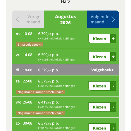
Harz
Augustus
Vorige
Volgende
maand
maand
2026
ma
10-08
€ 399,
p.p.
do
95
Kiezen
€ 411,95 incl. lokale heffingen
Bijna volgeboekt
Bij
vr
14-08
€ 399,
p.p.
ma
95
Kiezen
€ 411,95 incl. lokale heffingen
vr
di
18-08
€ 379,
p.p.
Volgeboekt
95
di
za
22-08
€ 379,
p.p.
95
Kiezen
€ 391,95 incl. lokale heffingen
Bij
Nog maar 1 kamer beschikbaar
za
wo
26-08
€ 419,
p.p.
95
Kiezen
€ 431,95 incl. lokale heffingen
wo
Nog maar 1 kamer beschikbaar
zo
30-08
€ 379,
p.p.
95
Kiezen
zo
€ 391,95 incl. lokale heffingen