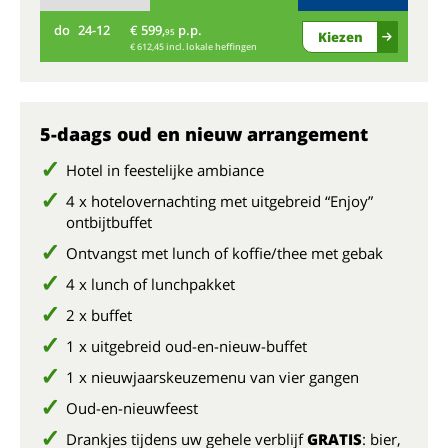
do
24-12
€ 599,
p.p.
vr
95
Kiezen
€ 612,45 incl. lokale heffingen
5-daags oud en nieuw arrangement
Hotel in feestelijke ambiance
4 x hotelovernachting met uitgebreid “Enjoy”
ontbijtbuffet
Ontvangst met lunch of koffie/thee met gebak
4 x lunch of lunchpakket
2 x buffet
1 x uitgebreid oud-en-nieuw-buffet
1 x nieuwjaarskeuzemenu van vier gangen
Oud-en-nieuwfeest
Drankjes tijdens uw gehele verblijf
GRATIS
: bier,