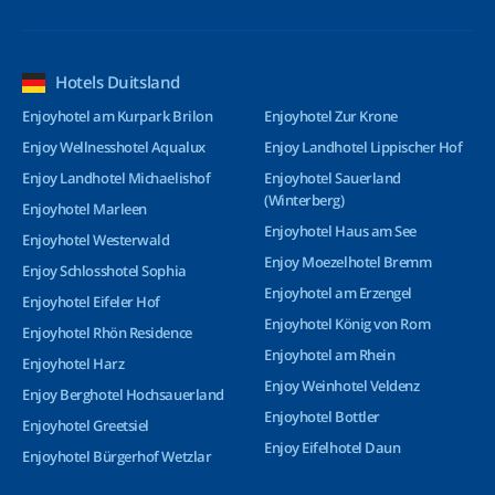
Hotels Duitsland
Enjoyhotel am Kurpark Brilon
Enjoyhotel Zur Krone
Enjoy Wellnesshotel Aqualux
Enjoy Landhotel Lippischer Hof
Enjoy Landhotel Michaelishof
Enjoyhotel Sauerland
(Winterberg)
Enjoyhotel Marleen
Enjoyhotel Haus am See
Enjoyhotel Westerwald
Enjoy Moezelhotel Bremm
Enjoy Schlosshotel Sophia
Enjoyhotel am Erzengel
Enjoyhotel Eifeler Hof
Enjoyhotel König von Rom
Enjoyhotel Rhön Residence
Enjoyhotel am Rhein
Enjoyhotel Harz
Enjoy Weinhotel Veldenz
Enjoy Berghotel Hochsauerland
Enjoyhotel Bottler
Enjoyhotel Greetsiel
Enjoy Eifelhotel Daun
Enjoyhotel Bürgerhof Wetzlar