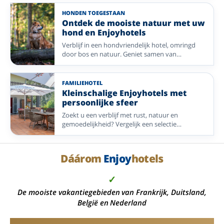
HONDEN TOEGESTAAN
Ontdek de mooiste natuur met uw
hond en Enjoyhotels
Verblijf in een hondvriendelijk hotel, omringd
door bos en natuur. Geniet samen van
eindeloze wandelingen en een zorgeloze
vakantie met Enjoyhotels in Nederland,
Duitsland en Frankrijk.
FAMILIEHOTEL
Kleinschalige Enjoyhotels met
persoonlijke sfeer
Zoekt u een verblijf met rust, natuur en
gemoedelijkheid? Vergelijk een selectie
kleinschalige Enjoyhotels in Nederland,
Duitsland, België en Frankrijk.
Dáárom
Enjoy
hotels
✓
De mooiste vakantiegebieden van Frankrijk, Duitsland,
België en Nederland