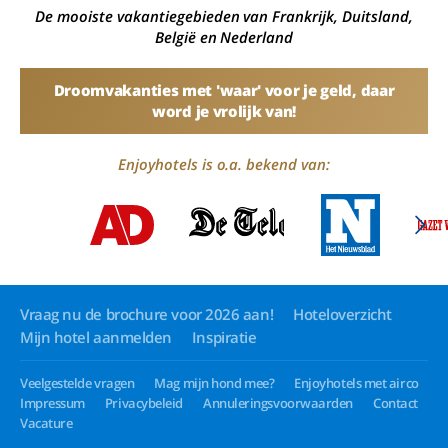
De mooiste vakantiegebieden van Frankrijk, Duitsland,
België en Nederland
Droomvakanties met 'waar' voor je geld, daar
word je vrolijk van!
Enjoyhotels is o.a. bekend van:
Vraag nu de brochure voor 2026 aan!
Hoteloverzicht
Mijn hotel aanmelden
Inspiratie
Veelgestelde vragen
Mag mijn hond mee?
Enjoyhotels met airco
Impressum
Privacybeleid
Annuleringsvoorwaarden
Contact
Vacature