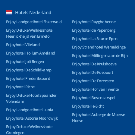
Hotels Nederland
Enjoy Landgoedhotel Ehzerwold
Enjoyhotel Ruyghe Venne
Enjoy Deluxe Wellnesshotel
Enjoyhotel de Papenberg
Heerlickheijd van Ermelo
Enjoyhotel La Source Epen
Enjoyhotel Vlieland
Enjoy Strandhotel Wemeldinge
Enjoyhotel Hollum Ameland
Enjoyhotel Millingen aan de Rijn
Enjoyhotel Joli Bergen
Enjoyhotel De Kruishoeve
Enjoyhotel De Schildkamp
Enjoyhotel De Koepoort
Enjoyhotel Frederiksoord
Enjoyhotel De Foreesten
Enjoyhotel Riche
Enjoyhotel Hof van Twente
Enjoy Deluxe Hotel Spaander
Enjoyhotel Bovenkarspel
Volendam
Enjoyhotel Ie-Sicht
Enjoy Landgoedhotel Lunia
Enjoyhotel Auberge de Moerse
Enjoyhotel Astoria Noordwijk
Hoeve
Enjoy Deluxe Wellnesshotel
Groningen