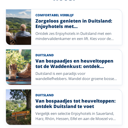
COMFORTABEL VERBLIJF
Zorgeloos genieten in Duitsland:
Enjoyhotels met
mindervalidekamers
Ontdek zes Enjoyhotels in Duitsland met een
mindervalidenkamer en een lift. Kies voor de
wijngaarden van de Moezel, de frisse zeelucht
aan de Duitse Waddenkust, de heuvels van het
Sauerland, de gastvrijheid van het Münsterland
DUITSLAND
of de natuur van de Eifel en geniet zorgeloos van
Van bospaadjes en heuveltoppen
een ontspannen vakantie.
tot de Waddenkust: ontdek
Duitsland te voet
Duitsland is een paradijs voor
wandelliefhebbers. Wandel door groene bossen,
over rustige paden en langs prachtige
landschappen in regio’s als het Sauerland, de
Harz, Eifel en Rhön. Ook het Lahntal en de
DUITSLAND
Waddenkust laten u genieten van verrassende
Van bospaadjes tot heuveltoppen:
natuur en mooie wandelroutes. Met een
ontdek Duitsland te voet
comfortabel Enjoyhotel als uitvalsbasis ontdekt
Vergelijk een selectie Enjoyhotels in Sauerland,
u de mooiste plekken op uw eigen tempo en
Harz, Rhön, Hessen, Eifel en aan de Moezel voor
combineert u actief bezig zijn met heerlijk
een wandelvakantie door gevarieerde natuur.
ontspannen.