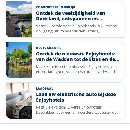
COMFORTABEL VERBLIJF
Ontdek de veelzijdigheid van
Duitsland, ontspannen en
ontzorgd met Enjoyhotels
Vergelijk comfortabele Enjoyhotels in Duitsland
op ligging, lift, mindervalidenkamers,
eenpersoonskamers en mogelijkheden voor
ontspanning.
KUSTVAKANTIE
Ontdek de nieuwste Enjoyhotels:
van de Wadden tot de Elzas en de
Ardennen tot de Eifel
Maak kennis met de nieuwste Enjoyhotels: kust,
eiland, landgoed, stad en natuur in Nederland,
België, Duitsland en Frankrijk.
LAADPAAL
Laad uw elektrische auto bij deze
Enjoyhotels
Reist u elektrisch? Diverse Enjoyhotels
beschikken over één of meerdere laadpalen op
eigen terrein, die u tegen betaling kunt
gebruiken.