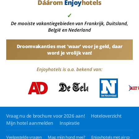
Dáárom
Enjoy
hotels
✓
De mooiste vakantiegebieden van Frankrijk, Duitsland,
België en Nederland
Droomvakanties met 'waar' voor je geld, daar
word je vrolijk van!
Enjoyhotels is o.a. bekend van:
Vraag nu de brochure voor 2026 aan!
Hoteloverzicht
Mijn hotel aanmelden
Inspiratie
Veelgestelde vragen
Mag mijn hond mee?
Enjoyhotels met airco