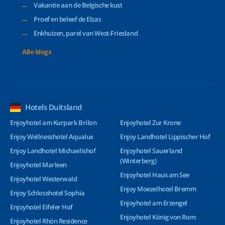
Vakantie aan de Belgische kust
Proef en beleef de Elzas
Enkhuizen, parel van West-Friesland
Alle blogs
Hotels Duitsland
Enjoyhotel am Kurpark Brilon
Enjoyhotel Zur Krone
Enjoy Wellnesshotel Aqualux
Enjoy Landhotel Lippischer Hof
Enjoy Landhotel Michaelishof
Enjoyhotel Sauerland
(Winterberg)
Enjoyhotel Marleen
Enjoyhotel Haus am See
Enjoyhotel Westerwald
Enjoy Moezelhotel Bremm
Enjoy Schlosshotel Sophia
Enjoyhotel am Erzengel
Enjoyhotel Eifeler Hof
Enjoyhotel König von Rom
Enjoyhotel Rhön Residence