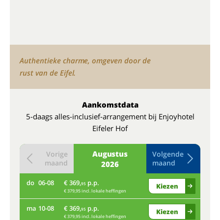
Authentieke charme, omgeven door de
rust van de Eifel.
Aankomstdata
5-daags alles-inclusief-arrangement bij Enjoyhotel
Eifeler Hof
Augustus
Vorige
Volgende
maand
maand
2026
do
06-08
€ 369,
p.p.
do
95
Kiezen
€ 379,95 incl. lokale heffingen
ma
10-08
€ 369,
p.p.
ma
95
Kiezen
€ 379,95 incl. lokale heffingen