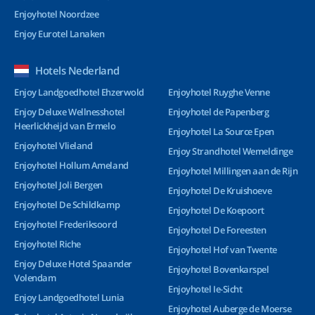
Enjoyhotel Noordzee
Enjoy Eurotel Lanaken
Hotels Nederland
Enjoy Landgoedhotel Ehzerwold
Enjoyhotel Ruyghe Venne
Enjoy Deluxe Wellnesshotel
Enjoyhotel de Papenberg
Heerlickheijd van Ermelo
Enjoyhotel La Source Epen
Enjoyhotel Vlieland
Enjoy Strandhotel Wemeldinge
Enjoyhotel Hollum Ameland
Enjoyhotel Millingen aan de Rijn
Enjoyhotel Joli Bergen
Enjoyhotel De Kruishoeve
Enjoyhotel De Schildkamp
Enjoyhotel De Koepoort
Enjoyhotel Frederiksoord
Enjoyhotel De Foreesten
Enjoyhotel Riche
Enjoyhotel Hof van Twente
Enjoy Deluxe Hotel Spaander
Enjoyhotel Bovenkarspel
Volendam
Enjoyhotel Ie-Sicht
Enjoy Landgoedhotel Lunia
Enjoyhotel Auberge de Moerse