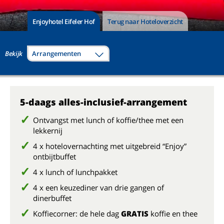
Enjoyhotel Eifeler Hof
Terug naar Hoteloverzicht
Bekijk
Arrangementen
5-daags alles-inclusief-arrangement
Ontvangst met lunch of koffie/thee met een
lekkernij
4 x hotelovernachting met uitgebreid “Enjoy”
ontbijtbuffet
4 x lunch of lunchpakket
4 x een keuzediner van drie gangen of
dinerbuffet
Koffiecorner: de hele dag
GRATIS
koffie en thee