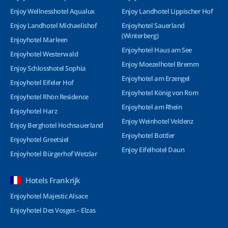
Enjoy Wellnesshotel Aqualux
Enjoy Landhotel Lippischer Hof
Enjoy Landhotel Michaelishof
Enjoyhotel Sauerland
(Winterberg)
Enjoyhotel Marleen
Enjoyhotel Haus am See
Enjoyhotel Westerwald
Enjoy Moezelhotel Bremm
Enjoy Schlosshotel Sophia
Enjoyhotel am Erzengel
Enjoyhotel Eifeler Hof
Enjoyhotel König von Rom
Enjoyhotel Rhön Residence
Enjoyhotel am Rhein
Enjoyhotel Harz
Enjoy Weinhotel Veldenz
Enjoy Berghotel Hochsauerland
Enjoyhotel Bottler
Enjoyhotel Greetsiel
Enjoy Eifelhotel Daun
Enjoyhotel Bürgerhof Wetzlar
Hotels Frankrijk
Enjoyhotel Majestic Alsace
Enjoyhotel Des Vosges – Elzas