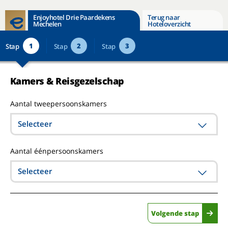
Enjoyhotel Drie Paardekens
Terug naar
Mechelen
Hoteloverzicht
1
2
3
Stap
Stap
Stap
Kamers & Reisgezelschap
Aantal tweepersoonskamers
Selecteer
Aantal éénpersoonskamers
Selecteer
Volgende stap