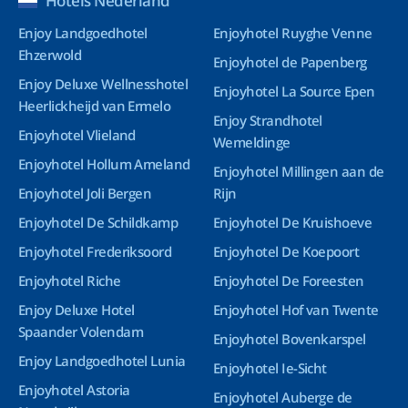
Hotels Nederland
Enjoy Landgoedhotel
Enjoyhotel Ruyghe Venne
Ehzerwold
Enjoyhotel de Papenberg
Enjoy Deluxe Wellnesshotel
Enjoyhotel La Source Epen
Heerlickheijd van Ermelo
Enjoy Strandhotel
Enjoyhotel Vlieland
Wemeldinge
Enjoyhotel Hollum Ameland
Enjoyhotel Millingen aan de
Enjoyhotel Joli Bergen
Rijn
Enjoyhotel De Schildkamp
Enjoyhotel De Kruishoeve
Enjoyhotel Frederiksoord
Enjoyhotel De Koepoort
Enjoyhotel Riche
Enjoyhotel De Foreesten
Enjoy Deluxe Hotel
Enjoyhotel Hof van Twente
Spaander Volendam
Enjoyhotel Bovenkarspel
Enjoy Landgoedhotel Lunia
Enjoyhotel Ie-Sicht
Enjoyhotel Astoria
Enjoyhotel Auberge de