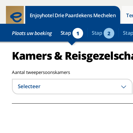
Enjoyhotel Drie Paardekens Mechelen
Te
Stap
Stap
Sta
Plaats uw boeking
1
2
Kamers & Reisgezelsch
Aantal tweepersoonskamers
Selecteer