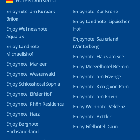
Hotels Duitsland
Enjoyhotel am Kurpark
Enjoyhotel Zur Krone
Brilon
Enjoy Landhotel Lippischer
Enjoy Wellnesshotel
Hof
Aqualux
Enjoyhotel Sauerland
Enjoy Landhotel
(Winterberg)
Michaelishof
Enjoyhotel Haus am See
Enjoyhotel Marleen
Enjoy Moezelhotel Bremm
Enjoyhotel Westerwald
Enjoyhotel am Erzengel
Enjoy Schlosshotel Sophia
Enjoyhotel König von Rom
Enjoyhotel Eifeler Hof
Enjoyhotel am Rhein
Enjoyhotel Rhön Residence
Enjoy Weinhotel Veldenz
Enjoyhotel Harz
Enjoyhotel Bottler
Enjoy Berghotel
Enjoy Eifelhotel Daun
Hochsauerland