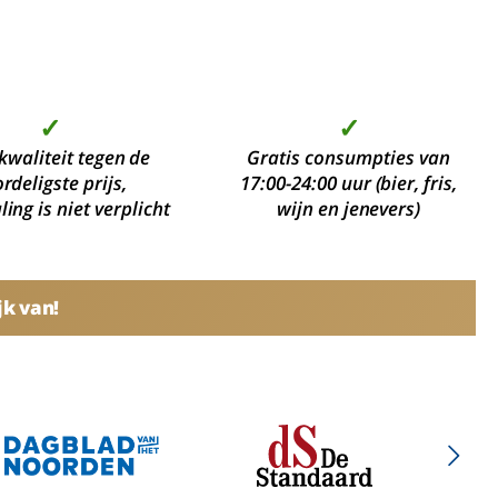
✓
✓
kwaliteit tegen de
Gratis consumpties van
rdeligste prijs,
17:00-24:00 uur (bier, fris,
ing is niet verplicht
wijn en jenevers)
jk van!