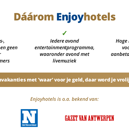
Dáárom
Enjoy
hotels
✓
s-,
Iedere avond
Hoge 
 en geen
entertainmentprogramma,
voo
r
waaronder avond met
aanbetal
mers
livemuziek
akanties met 'waar' voor je geld, daar word je vroli
Enjoyhotels is o.a. bekend van: