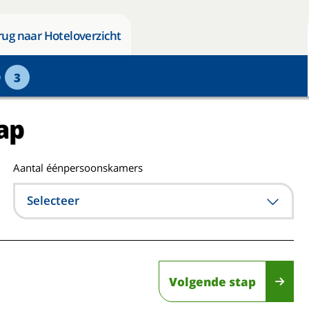
rug naar Hoteloverzicht
p
3
ap
Aantal éénpersoonskamers
Selecteer
Volgende stap