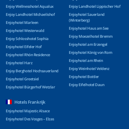
Enjoy Wellnesshotel Aqualux
Enjoy Landhotel Lippischer Hof
Enjoy Landhotel Michaelishof
Enjoyhotel Sauerland
(Winterberg)
Enjoyhotel Marleen
Enjoyhotel Haus am See
Enjoyhotel Westerwald
Enjoy Moezelhotel Bremm
Enjoy Schlosshotel Sophia
Enjoyhotel am Erzengel
Enjoyhotel Eifeler Hof
Enjoyhotel König von Rom
Enjoyhotel Rhön Residence
Enjoyhotel am Rhein
Enjoyhotel Harz
Enjoy Weinhotel Veldenz
Enjoy Berghotel Hochsauerland
Enjoyhotel Bottler
Enjoyhotel Greetsiel
Enjoy Eifelhotel Daun
Enjoyhotel Bürgerhof Wetzlar
Hotels Frankrijk
Enjoyhotel Majestic Alsace
Enjoyhotel Des Vosges – Elzas