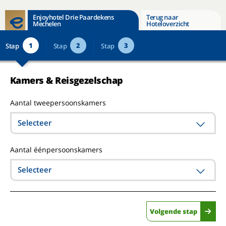
Enjoyhotel Drie Paardekens
Terug naar
Mechelen
Hoteloverzicht
1
2
3
Stap
Stap
Stap
Kamers & Reisgezelschap
Aantal tweepersoonskamers
Selecteer
Aantal éénpersoonskamers
Selecteer
Volgende stap