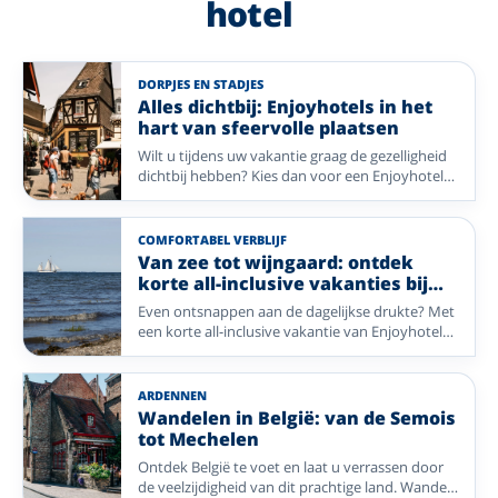
hotel
DORPJES EN STADJES
Alles dichtbij: Enjoyhotels in het
hart van sfeervolle plaatsen
Wilt u tijdens uw vakantie graag de gezelligheid
dichtbij hebben? Kies dan voor een Enjoyhotel
in of nabij het centrum. Van historische pleinen
en sfeervolle winkelstraten tot gezellige
dorpskernen: stap de deur uit en ontdek direct
COMFORTABEL VERBLIJF
de charme van uw vakantiebestemming. Geniet
Van zee tot wijngaard: ontdek
van comfort, gastvrijheid en alle mooie plekken
korte all-inclusive vakanties bij
die op loopafstand liggen.
Enjoyhotels
Even ontsnappen aan de dagelijkse drukte? Met
een korte all-inclusive vakantie van Enjoyhotels
geniet u in een paar dagen van alles wat een
vakantie bijzonder maakt. Van frisse zeelucht op
de Waddeneilanden tot prachtige landschappen
ARDENNEN
en gezellige plaatsen in Duitsland en België: uw
Wandelen in België: van de Semois
verblijf is compleet verzorgd, zodat u alleen nog
tot Mechelen
hoeft te genieten.
Ontdek België te voet en laat u verrassen door
de veelzijdigheid van dit prachtige land. Wandel