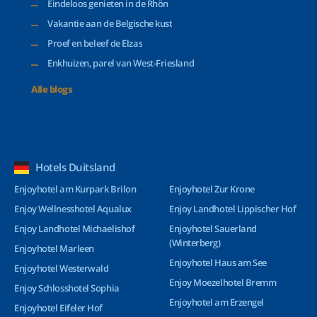
Eindeloos genieten in de Rhön
Vakantie aan de Belgische kust
Proef en beleef de Elzas
Enkhuizen, parel van West-Friesland
Alle blogs
Hotels Duitsland
Enjoyhotel am Kurpark Brilon
Enjoyhotel Zur Krone
Enjoy Wellnesshotel Aqualux
Enjoy Landhotel Lippischer Hof
Enjoy Landhotel Michaelishof
Enjoyhotel Sauerland
(Winterberg)
Enjoyhotel Marleen
Enjoyhotel Haus am See
Enjoyhotel Westerwald
Enjoy Moezelhotel Bremm
Enjoy Schlosshotel Sophia
Enjoyhotel am Erzengel
Enjoyhotel Eifeler Hof