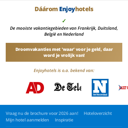
Dáárom
Enjoy
hotels
✓
De mooiste vakantiegebieden van Frankrijk, Duitsland,
België en Nederland
Droomvakanties met 'waar' voor je geld, daar
word je vrolijk van!
Enjoyhotels is o.a. bekend van:
Vraag nu de brochure voor 2026 aan!
Hoteloverzicht
Mijn hotel aanmelden
Inspiratie