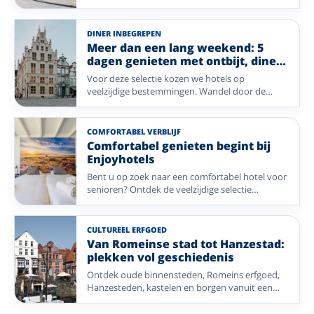
langs de kabbelende Semois, door de groene
Ardennen en geniet van sfeervolle steden vol
historie, zoals Tongeren en Mechelen. Vanuit
DINER INBEGREPEN
een comfortabel Enjoyhotel beleeft u de
Meer dan een lang weekend: 5
mooiste wandelroutes, bijzondere uitstapjes en
dagen genieten met ontbijt, diner
heeft u alle rust om heerlijk te genieten.
en meer
Voor deze selectie kozen we hotels op
veelzijdige bestemmingen. Wandel door de
uitgestrekte natuur van de Ardennen en Ermelo,
geniet van de rust op Vlieland, ontdek de
historische charme van Enkhuizen en Mechelen,
COMFORTABEL VERBLIJF
of waai heerlijk uit aan zee in Blankenberge. Ook
Comfortabel genieten begint bij
het gezellige Bocholt biedt volop mogelijkheden
Enjoyhotels
voor een ontspannen verblijf. Welke
Bent u op zoek naar een comfortabel hotel voor
bestemming u ook kiest, u bent verzekerd van
senioren? Ontdek de veelzijdige selectie
een compleet verzorgd verblijf waarbij comfort,
Enjoyhotels met een lift, toegankelijke kamers
gastvrijheid en genieten centraal staan.
en eenpersoonskamers. Kies voor een
ontspannen verblijf in de natuur, een
CULTUREEL ERFGOED
wellnesshotel of een gezellige stedentrip en
Van Romeinse stad tot Hanzestad:
geniet van een compleet verzorgd 5-daags alles-
plekken vol geschiedenis
inclusief-arrangement.
Ontdek oude binnensteden, Romeins erfgoed,
Hanzesteden, kastelen en borgen vanuit een
selectie Enjoyhotels in Nederland, België,
Duitsland en Frankrijk.