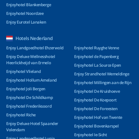
Enjoyhotel Blankenberge
Enjoyhotel Noordzee
Enjoy Eurotel Lanaken
Hotels Nederland
Enjoy Landgoedhotel Ehzerwold
Enjoyhotel Ruyghe Venne
Enjoy Deluxe Wellnesshotel
Enjoyhotel de Papenberg
Heerlickheijd van Ermelo
Enjoyhotel La Source Epen
Enjoyhotel Vlieland
Enjoy Strandhotel Wemeldinge
Enjoyhotel Hollum Ameland
Enjoyhotel Millingen aan de Rijn
Enjoyhotel Joli Bergen
Enjoyhotel De Kruishoeve
Enjoyhotel De Schildkamp
Enjoyhotel De Koepoort
Enjoyhotel Frederiksoord
Enjoyhotel De Foreesten
Enjoyhotel Riche
Enjoyhotel Hof van Twente
Enjoy Deluxe Hotel Spaander
Enjoyhotel Bovenkarspel
Volendam
Enjoyhotel Ie-Sicht
Enjoy Landgoedhotel Lunia