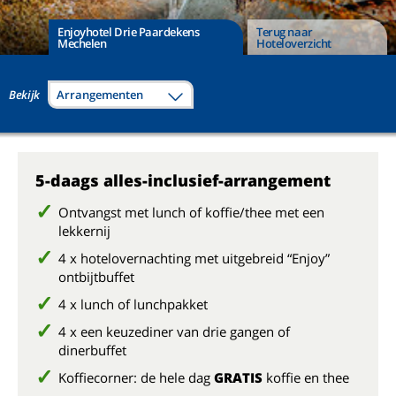
Enjoyhotel Drie Paardekens
Terug naar
Mechelen
Hoteloverzicht
Bekijk
Arrangementen
5-daags alles-inclusief-arrangement
Ontvangst met lunch of koffie/thee met een
lekkernij
4 x hotelovernachting met uitgebreid “Enjoy”
ontbijtbuffet
4 x lunch of lunchpakket
4 x een keuzediner van drie gangen of
dinerbuffet
Koffiecorner: de hele dag
GRATIS
koffie en thee