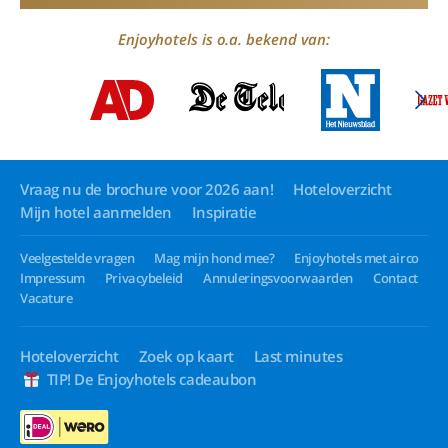
Enjoyhotels is o.a. bekend van:
Vraag nu de brochure voor 2026 aan!
Hoteloverzicht
Mijn hotel aanmelden
Inspiratie
Veelgestelde vragen
Mag mijn hond mee?
Enjoyhotels met airco
Impressum
Privacybeleid
Annuleringsvoorwaarden
Contact
Vacature
Hoteloverzicht
Zoek op kaart
Last minutes
TIP! De Enjoyhotels cadeaubon