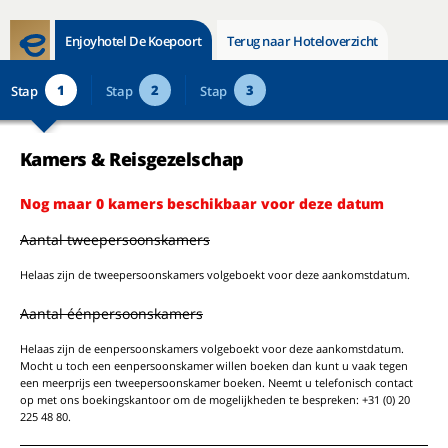
Enjoyhotel De Koepoort
Terug naar Hoteloverzicht
1
2
3
Stap
Stap
Stap
Kamers & Reisgezelschap
Nog maar 0 kamers beschikbaar voor deze datum
Aantal tweepersoonskamers
Helaas zijn de tweepersoonskamers volgeboekt voor deze aankomstdatum.
Aantal éénpersoonskamers
Helaas zijn de eenpersoonskamers volgeboekt voor deze aankomstdatum.
Mocht u toch een eenpersoonskamer willen boeken dan kunt u vaak tegen
een meerprijs een tweepersoonskamer boeken. Neemt u telefonisch contact
op met ons boekingskantoor om de mogelijkheden te bespreken: +31 (0) 20
225 48 80.