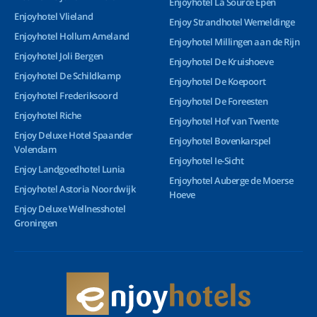
Enjoyhotel La Source Epen
Enjoyhotel Vlieland
Enjoy Strandhotel Wemeldinge
Enjoyhotel Hollum Ameland
Enjoyhotel Millingen aan de Rijn
Enjoyhotel Joli Bergen
Enjoyhotel De Kruishoeve
Enjoyhotel De Schildkamp
Enjoyhotel De Koepoort
Enjoyhotel Frederiksoord
Enjoyhotel De Foreesten
Enjoyhotel Riche
Enjoyhotel Hof van Twente
Enjoy Deluxe Hotel Spaander
Enjoyhotel Bovenkarspel
Volendam
Enjoyhotel Ie-Sicht
Enjoy Landgoedhotel Lunia
Enjoyhotel Auberge de Moerse
Enjoyhotel Astoria Noordwijk
Hoeve
Enjoy Deluxe Wellnesshotel
Groningen