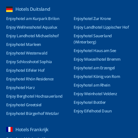
Hotels Duitsland
Enjoyhotel am Kurpark Brilon
Enjoyhotel Zur Krone
Enjoy Wellnesshotel Aqualux
Enjoy Landhotel Lippischer Hof
Enjoy Landhotel Michaelishof
Enjoyhotel Sauerland
(Winterberg)
Enjoyhotel Marleen
Enjoyhotel Haus am See
Enjoyhotel Westerwald
Enjoy Moezelhotel Bremm
Enjoy Schlosshotel Sophia
Enjoyhotel am Erzengel
Enjoyhotel Eifeler Hof
Enjoyhotel König von Rom
Enjoyhotel Rhön Residence
Enjoyhotel am Rhein
Enjoyhotel Harz
Enjoy Weinhotel Veldenz
Enjoy Berghotel Hochsauerland
Enjoyhotel Bottler
Enjoyhotel Greetsiel
Enjoy Eifelhotel Daun
Enjoyhotel Bürgerhof Wetzlar
Hotels Frankrijk