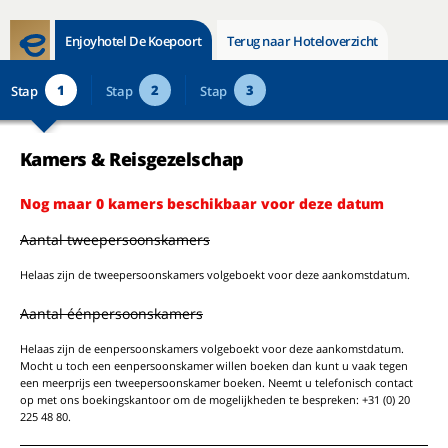
Enjoyhotel De Koepoort
Terug naar Hoteloverzicht
1
2
3
Stap
Stap
Stap
Kamers & Reisgezelschap
Nog maar 0 kamers beschikbaar voor deze datum
Aantal tweepersoonskamers
Helaas zijn de tweepersoonskamers volgeboekt voor deze aankomstdatum.
Aantal éénpersoonskamers
Helaas zijn de eenpersoonskamers volgeboekt voor deze aankomstdatum.
Mocht u toch een eenpersoonskamer willen boeken dan kunt u vaak tegen
een meerprijs een tweepersoonskamer boeken. Neemt u telefonisch contact
op met ons boekingskantoor om de mogelijkheden te bespreken: +31 (0) 20
225 48 80.