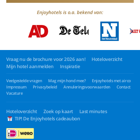
Enjoyhotels is o.a. bekend van:
Vraag nu de brochure voor 2026 aan!
Hoteloverzicht
Mijn hotel aanmelden
Inspiratie
Veelgestelde vragen
Mag mijn hond mee?
Enjoyhotels met airco
Impressum
Privacybeleid
Annuleringsvoorwaarden
Contact
Vacature
Hoteloverzicht
Zoek op kaart
Last minutes
TIP! De Enjoyhotels cadeaubon