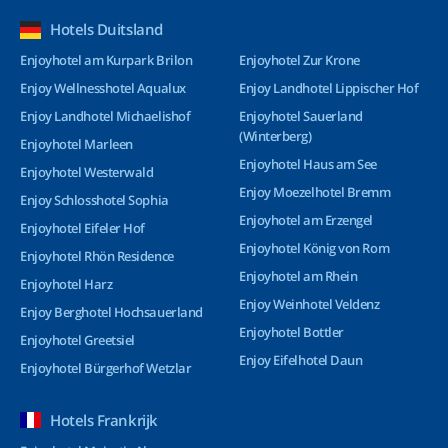
Hotels Duitsland
Enjoyhotel am Kurpark Brilon
Enjoyhotel Zur Krone
Enjoy Wellnesshotel Aqualux
Enjoy Landhotel Lippischer Hof
Enjoy Landhotel Michaelishof
Enjoyhotel Sauerland
(Winterberg)
Enjoyhotel Marleen
Enjoyhotel Haus am See
Enjoyhotel Westerwald
Enjoy Moezelhotel Bremm
Enjoy Schlosshotel Sophia
Enjoyhotel am Erzengel
Enjoyhotel Eifeler Hof
Enjoyhotel König von Rom
Enjoyhotel Rhön Residence
Enjoyhotel am Rhein
Enjoyhotel Harz
Enjoy Weinhotel Veldenz
Enjoy Berghotel Hochsauerland
Enjoyhotel Bottler
Enjoyhotel Greetsiel
Enjoy Eifelhotel Daun
Enjoyhotel Bürgerhof Wetzlar
Hotels Frankrijk