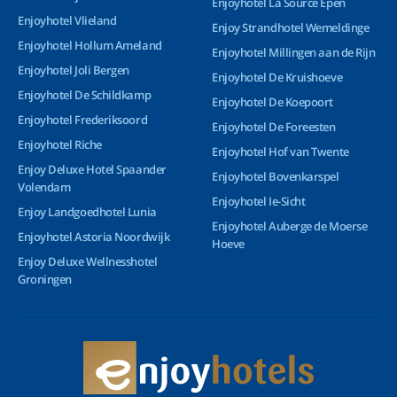
Enjoyhotel La Source Epen
Enjoyhotel Vlieland
Enjoy Strandhotel Wemeldinge
Enjoyhotel Hollum Ameland
Enjoyhotel Millingen aan de Rijn
Enjoyhotel Joli Bergen
Enjoyhotel De Kruishoeve
Enjoyhotel De Schildkamp
Enjoyhotel De Koepoort
Enjoyhotel Frederiksoord
Enjoyhotel De Foreesten
Enjoyhotel Riche
Enjoyhotel Hof van Twente
Enjoy Deluxe Hotel Spaander
Enjoyhotel Bovenkarspel
Volendam
Enjoyhotel Ie-Sicht
Enjoy Landgoedhotel Lunia
Enjoyhotel Auberge de Moerse
Enjoyhotel Astoria Noordwijk
Hoeve
Enjoy Deluxe Wellnesshotel
Groningen