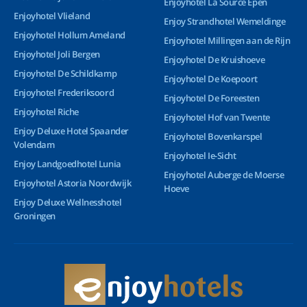
Enjoyhotel La Source Epen
Enjoyhotel Vlieland
Enjoy Strandhotel Wemeldinge
Enjoyhotel Hollum Ameland
Enjoyhotel Millingen aan de Rijn
Enjoyhotel Joli Bergen
Enjoyhotel De Kruishoeve
Enjoyhotel De Schildkamp
Enjoyhotel De Koepoort
Enjoyhotel Frederiksoord
Enjoyhotel De Foreesten
Enjoyhotel Riche
Enjoyhotel Hof van Twente
Enjoy Deluxe Hotel Spaander
Enjoyhotel Bovenkarspel
Volendam
Enjoyhotel Ie-Sicht
Enjoy Landgoedhotel Lunia
Enjoyhotel Auberge de Moerse
Enjoyhotel Astoria Noordwijk
Hoeve
Enjoy Deluxe Wellnesshotel
Groningen