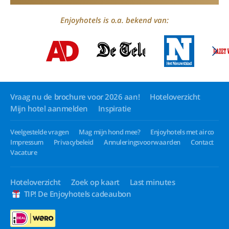
Enjoyhotels is o.a. bekend van:
Vraag nu de brochure voor 2026 aan!
Hoteloverzicht
Mijn hotel aanmelden
Inspiratie
Veelgestelde vragen
Mag mijn hond mee?
Enjoyhotels met airco
Impressum
Privacybeleid
Annuleringsvoorwaarden
Contact
Vacature
Hoteloverzicht
Zoek op kaart
Last minutes
TIP! De Enjoyhotels cadeaubon