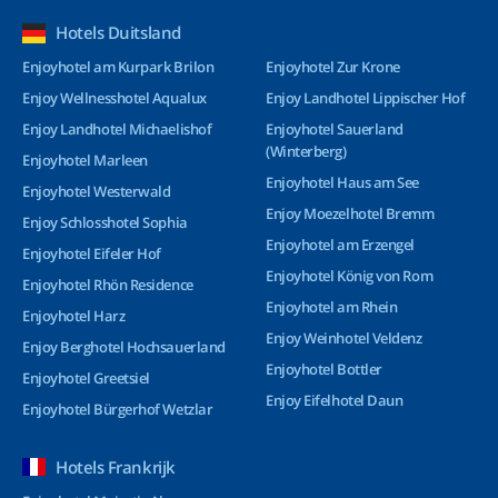
Hotels Duitsland
Enjoyhotel am Kurpark Brilon
Enjoyhotel Zur Krone
Enjoy Wellnesshotel Aqualux
Enjoy Landhotel Lippischer Hof
Enjoy Landhotel Michaelishof
Enjoyhotel Sauerland
(Winterberg)
Enjoyhotel Marleen
Enjoyhotel Haus am See
Enjoyhotel Westerwald
Enjoy Moezelhotel Bremm
Enjoy Schlosshotel Sophia
Enjoyhotel am Erzengel
Enjoyhotel Eifeler Hof
Enjoyhotel König von Rom
Enjoyhotel Rhön Residence
Enjoyhotel am Rhein
Enjoyhotel Harz
Enjoy Weinhotel Veldenz
Enjoy Berghotel Hochsauerland
Enjoyhotel Bottler
Enjoyhotel Greetsiel
Enjoy Eifelhotel Daun
Enjoyhotel Bürgerhof Wetzlar
Hotels Frankrijk