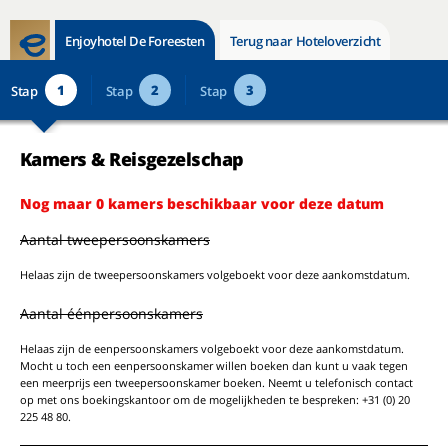
Enjoyhotel De Foreesten
Terug naar Hoteloverzicht
1
2
3
Stap
Stap
Stap
Kamers & Reisgezelschap
Nog maar 0 kamers beschikbaar voor deze datum
Aantal tweepersoonskamers
Helaas zijn de tweepersoonskamers volgeboekt voor deze aankomstdatum.
Aantal éénpersoonskamers
Helaas zijn de eenpersoonskamers volgeboekt voor deze aankomstdatum.
Mocht u toch een eenpersoonskamer willen boeken dan kunt u vaak tegen
een meerprijs een tweepersoonskamer boeken. Neemt u telefonisch contact
op met ons boekingskantoor om de mogelijkheden te bespreken: +31 (0) 20
225 48 80.