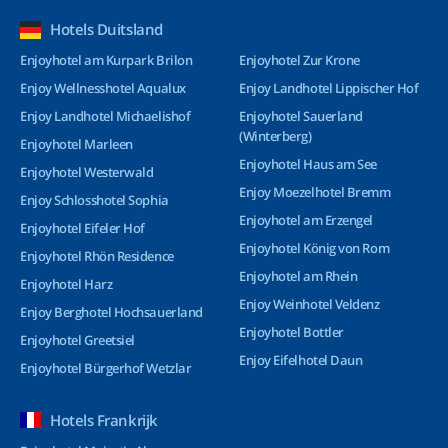
Hotels Duitsland
Enjoyhotel am Kurpark Brilon
Enjoyhotel Zur Krone
Enjoy Wellnesshotel Aqualux
Enjoy Landhotel Lippischer Hof
Enjoy Landhotel Michaelishof
Enjoyhotel Sauerland
(Winterberg)
Enjoyhotel Marleen
Enjoyhotel Haus am See
Enjoyhotel Westerwald
Enjoy Moezelhotel Bremm
Enjoy Schlosshotel Sophia
Enjoyhotel am Erzengel
Enjoyhotel Eifeler Hof
Enjoyhotel König von Rom
Enjoyhotel Rhön Residence
Enjoyhotel am Rhein
Enjoyhotel Harz
Enjoy Weinhotel Veldenz
Enjoy Berghotel Hochsauerland
Enjoyhotel Bottler
Enjoyhotel Greetsiel
Enjoy Eifelhotel Daun
Enjoyhotel Bürgerhof Wetzlar
Hotels Frankrijk