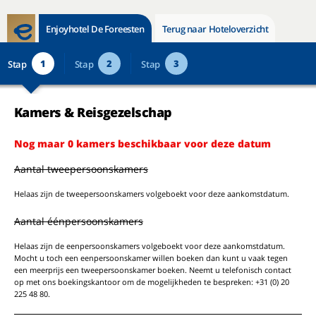
Enjoyhotel De Foreesten
Terug naar Hoteloverzicht
1
2
3
Stap
Stap
Stap
Kamers & Reisgezelschap
Nog maar 0 kamers beschikbaar voor deze datum
Aantal tweepersoonskamers
Helaas zijn de tweepersoonskamers volgeboekt voor deze aankomstdatum.
Aantal éénpersoonskamers
Helaas zijn de eenpersoonskamers volgeboekt voor deze aankomstdatum.
Mocht u toch een eenpersoonskamer willen boeken dan kunt u vaak tegen
een meerprijs een tweepersoonskamer boeken. Neemt u telefonisch contact
op met ons boekingskantoor om de mogelijkheden te bespreken: +31 (0) 20
225 48 80.