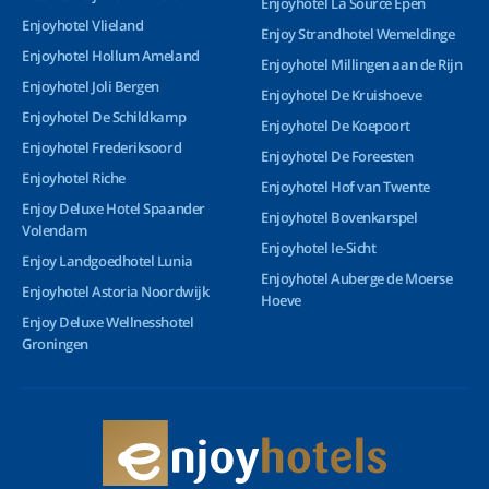
Enjoyhotel La Source Epen
Enjoyhotel Vlieland
Enjoy Strandhotel Wemeldinge
Enjoyhotel Hollum Ameland
Enjoyhotel Millingen aan de Rijn
Enjoyhotel Joli Bergen
Enjoyhotel De Kruishoeve
Enjoyhotel De Schildkamp
Enjoyhotel De Koepoort
Enjoyhotel Frederiksoord
Enjoyhotel De Foreesten
Enjoyhotel Riche
Enjoyhotel Hof van Twente
Enjoy Deluxe Hotel Spaander
Enjoyhotel Bovenkarspel
Volendam
Enjoyhotel Ie-Sicht
Enjoy Landgoedhotel Lunia
Enjoyhotel Auberge de Moerse
Enjoyhotel Astoria Noordwijk
Hoeve
Enjoy Deluxe Wellnesshotel
Groningen