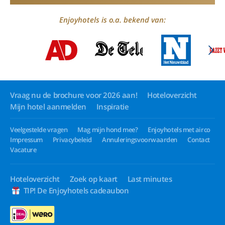
Enjoyhotels is o.a. bekend van:
Vraag nu de brochure voor 2026 aan!
Hoteloverzicht
Mijn hotel aanmelden
Inspiratie
Veelgestelde vragen
Mag mijn hond mee?
Enjoyhotels met airco
Impressum
Privacybeleid
Annuleringsvoorwaarden
Contact
Vacature
Hoteloverzicht
Zoek op kaart
Last minutes
TIP! De Enjoyhotels cadeaubon