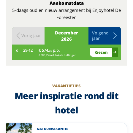
Aankomstdata
5-daags oud en nieuw arrangement bij Enjoyhotel De
Foreesten
December
Volgend
Vorig jaar
jaar
2026
di
29-12
€ 574,
p.p.
wo
95
Kiezen
€ 586,95 incl. lokale heffingen
VAKANTIETIPS
Meer inspiratie rond dit
hotel
NATUURVAKANTIE