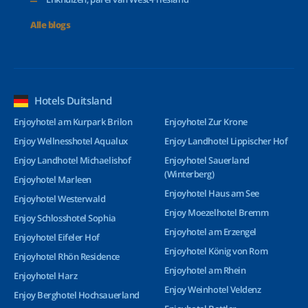
Alle blogs
Hotels Duitsland
Enjoyhotel am Kurpark Brilon
Enjoyhotel Zur Krone
Enjoy Wellnesshotel Aqualux
Enjoy Landhotel Lippischer Hof
Enjoy Landhotel Michaelishof
Enjoyhotel Sauerland
(Winterberg)
Enjoyhotel Marleen
Enjoyhotel Haus am See
Enjoyhotel Westerwald
Enjoy Moezelhotel Bremm
Enjoy Schlosshotel Sophia
Enjoyhotel am Erzengel
Enjoyhotel Eifeler Hof
Enjoyhotel König von Rom
Enjoyhotel Rhön Residence
Enjoyhotel am Rhein
Enjoyhotel Harz
Enjoy Weinhotel Veldenz
Enjoy Berghotel Hochsauerland