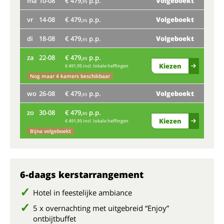
ma
10-08
€ 479,
p.p.
Volgeboekt
do
95
vr
14-08
€ 479,
p.p.
Volgeboekt
ma
95
di
18-08
€ 479,
p.p.
Volgeboekt
vr
95
za
22-08
€ 479,
p.p.
di
95
Kiezen
€ 491,95 incl. lokale heffingen
za
Nog maar 4 kamers beschikbaar
wo
26-08
€ 479,
p.p.
Volgeboekt
wo
95
zo
30-08
€ 479,
p.p.
zo
95
Kiezen
€ 491,95 incl. lokale heffingen
Bijna volgeboekt
6-daags kerstarrangement
Hotel in feestelijke ambiance
5 x overnachting met uitgebreid “Enjoy”
ontbijtbuffet