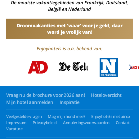
De mooiste vakantiegebieden van Frankrijk, Duitsland,
België en Nederland
Droomvakanties met 'waar' voor je geld, daar
word je vrolijk van!
Enjoyhotels is o.a. bekend van:
Vraag nu de brochure voor 2026 aan!
Hoteloverzicht
Mijn hotel aanmelden
Inspiratie
Veelgestelde vragen
Mag mijn hond mee?
Enjoyhotels met airco
Impressum
Privacybeleid
Annuleringsvoorwaarden
Contact
Vacature