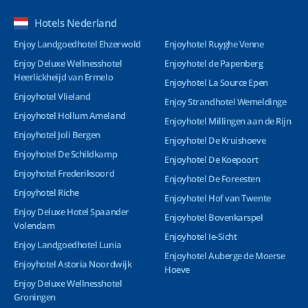
Hotels Nederland
Enjoy Landgoedhotel Ehzerwold
Enjoyhotel Ruyghe Venne
Enjoy Deluxe Wellnesshotel
Enjoyhotel de Papenberg
Heerlickheijd van Ermelo
Enjoyhotel La Source Epen
Enjoyhotel Vlieland
Enjoy Strandhotel Wemeldinge
Enjoyhotel Hollum Ameland
Enjoyhotel Millingen aan de Rijn
Enjoyhotel Joli Bergen
Enjoyhotel De Kruishoeve
Enjoyhotel De Schildkamp
Enjoyhotel De Koepoort
Enjoyhotel Frederiksoord
Enjoyhotel De Foreesten
Enjoyhotel Riche
Enjoyhotel Hof van Twente
Enjoy Deluxe Hotel Spaander
Enjoyhotel Bovenkarspel
Volendam
Enjoyhotel Ie-Sicht
Enjoy Landgoedhotel Lunia
Enjoyhotel Auberge de Moerse
Enjoyhotel Astoria Noordwijk
Hoeve
Enjoy Deluxe Wellnesshotel
Groningen