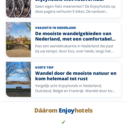
inclusief-arrangement.
Geen eigen fiets meenemen? De Enjoyhotels op
deze pagina verhuren E-bikes. De tarieven
verschillen per hotel. Kies een fietsregio in
Nederland of Duitsland, van kust en rivierdal tot
bos en heide.
VAKANTIE IN NEDERLAND
De mooiste wandelgebieden van
Nederland, met een comfortabel
Enjoyhotel als uitvalsbasis
Kies een wandelvakantie in Nederland die past
bij uw tempo: door bos, over heide, langs het
Wad of door de Limburgse heuvels. Vergelijk een
selectie Enjoyhotels in uiteenlopende
wandelregio’s.
KORTE TRIP
Wandel door de mooiste natuur en
kom helemaal tot rust
Vergelijk acht Enjoyhotels in Nederland,
Duitsland, België en Frankrijk. Wandel door bos,
heide, duinen en heuvels, met alle ruimte om te
genieten en tot rust te komen.
Dáárom
Enjoy
hotels
✓