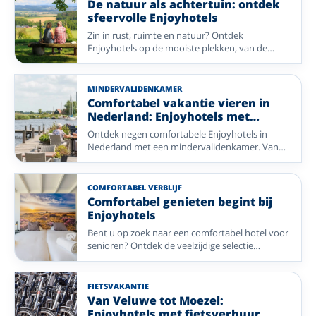
De natuur als achtertuin: ontdek
sfeervolle Enjoyhotels
Zin in rust, ruimte en natuur? Ontdek
Enjoyhotels op de mooiste plekken, van de
Veluwe en Achterhoek tot de Wadden, het
Sauerland, de Lüneburger Heide, de Ardennen
en de Franse Noord-Vogezen. Wandel door
MINDERVALIDENKAMER
bossen en over heidevelden, adem de frisse
Comfortabel vakantie vieren in
zeelucht in of geniet van glooiende
Nederland: Enjoyhotels met
landschappen. Na een dag buiten wacht uw
mindervalidekamers
Ontdek negen comfortabele Enjoyhotels in
sfeervolle Enjoyhotel.
Nederland met een mindervalidenkamer. Van
de frisse zeelucht aan de kust tot de rust van de
Veluwe, Friesland, Bergen, de Betuwe en de
Achterhoek: kies uw favoriete bestemming en
COMFORTABEL VERBLIJF
geniet zorgeloos van een ontspannen vakantie.
Comfortabel genieten begint bij
Enjoyhotels
Bent u op zoek naar een comfortabel hotel voor
senioren? Ontdek de veelzijdige selectie
Enjoyhotels met een lift, toegankelijke kamers
en eenpersoonskamers. Kies voor een
ontspannen verblijf in de natuur, een
FIETSVAKANTIE
wellnesshotel of een gezellige stedentrip en
Van Veluwe tot Moezel:
geniet van een compleet verzorgd 5-daags alles-
Enjoyhotels met fietsverhuur