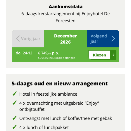
Aankomstdata
6-daags kerstarrangement bij Enjoyhotel De
Foreesten
December
Volgend
Vorig jaar
jaar
2026
do
24-12
€ 749,
p.p.
vr
95
Kiezen
€ 764,95 incl. lokale heffingen
5-daags oud en nieuw arrangement
Hotel in feestelijke ambiance
4 x overnachting met uitgebreid “Enjoy”
ontbijtbuffet
Ontvangst met lunch of koffie/thee met gebak
4 x lunch of lunchpakket