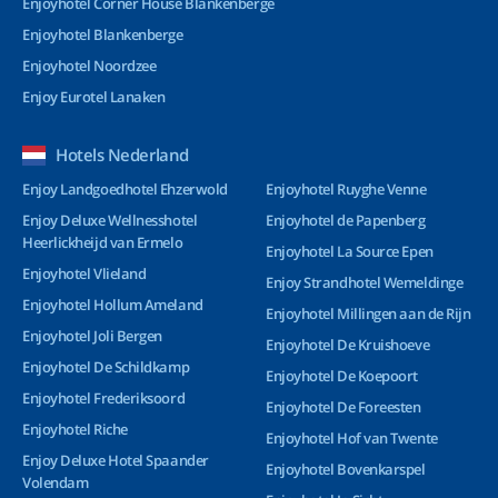
Enjoyhotel Corner House Blankenberge
Enjoyhotel Blankenberge
Enjoyhotel Noordzee
Enjoy Eurotel Lanaken
Hotels Nederland
Enjoy Landgoedhotel Ehzerwold
Enjoyhotel Ruyghe Venne
Enjoy Deluxe Wellnesshotel
Enjoyhotel de Papenberg
Heerlickheijd van Ermelo
Enjoyhotel La Source Epen
Enjoyhotel Vlieland
Enjoy Strandhotel Wemeldinge
Enjoyhotel Hollum Ameland
Enjoyhotel Millingen aan de Rijn
Enjoyhotel Joli Bergen
Enjoyhotel De Kruishoeve
Enjoyhotel De Schildkamp
Enjoyhotel De Koepoort
Enjoyhotel Frederiksoord
Enjoyhotel De Foreesten
Enjoyhotel Riche
Enjoyhotel Hof van Twente
Enjoy Deluxe Hotel Spaander
Enjoyhotel Bovenkarspel
Volendam