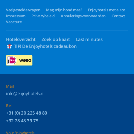
Veelgestelde vragen
Mag mijn hond mee?
Enjoyhotels met airco
Impressum
Privacybeleid
Annuleringsvoorwaarden
Contact
Vacature
Hoteloverzicht
Zoek op kaart
Last minutes
TIP! De Enjoyhotels cadeaubon
Mail
info@enjoyhotels.nl
Bel
+31 (0) 20 225 48 80
+32 78 48 39 75
Volg Enjoyhotels