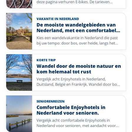
deze pagina verhuren E-bikes. De tarieven
verschillen per hotel. Kies een fietsregio in
Nederland of Duitsland, van kust en rivierdal tot
bos en heide.
VAKANTIE IN NEDERLAND
De mooiste wandelgebieden van
Nederland, met een comfortabel
Enjoyhotel als uitvalsbasis
Kies een wandelvakantie in Nederland die past
bij uw tempo: door bos, over heide, langs het
Wad of door de Limburgse heuvels. Vergelijk een
selectie Enjoyhotels in uiteenlopende
wandelregio’s.
KORTE TRIP
Wandel door de mooiste natuur en
kom helemaal tot rust
Vergelijk acht Enjoyhotels in Nederland,
Duitsland, België en Frankrijk. Wandel door bos,
heide, duinen en heuvels, met alle ruimte om te
genieten en tot rust te komen.
SENIORENREIZEN
Comfortabele Enjoyhotels in
Nederland voor senioren.
Vergelijk acht comfortabele Enjoyhotels in
Nederland voor senioren, met aandacht voor
regio, aanwezigheid van een lift,