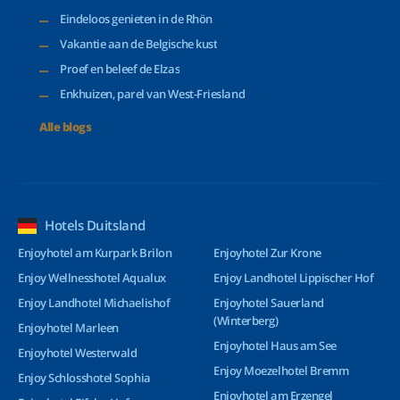
Eindeloos genieten in de Rhön
Vakantie aan de Belgische kust
Proef en beleef de Elzas
Enkhuizen, parel van West-Friesland
Alle blogs
Hotels Duitsland
Enjoyhotel am Kurpark Brilon
Enjoyhotel Zur Krone
Enjoy Wellnesshotel Aqualux
Enjoy Landhotel Lippischer Hof
Enjoy Landhotel Michaelishof
Enjoyhotel Sauerland
(Winterberg)
Enjoyhotel Marleen
Enjoyhotel Haus am See
Enjoyhotel Westerwald
Enjoy Moezelhotel Bremm
Enjoy Schlosshotel Sophia
Enjoyhotel am Erzengel