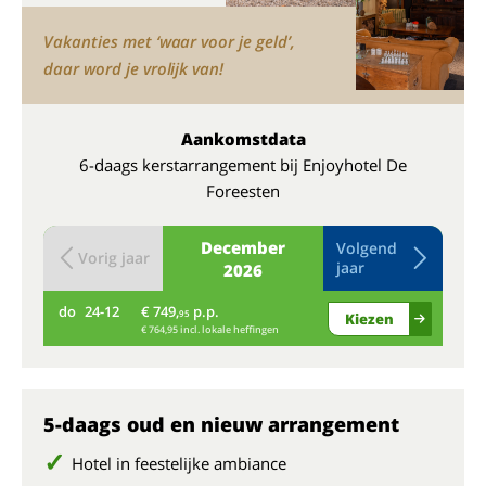
Vakanties met ‘waar voor je geld’,
daar word je vrolijk van!
Aankomstdata
6-daags kerstarrangement bij Enjoyhotel De
Foreesten
December
Volgend
Vorig jaar
jaar
2026
do
24-12
€ 749,
p.p.
vr
95
Kiezen
€ 764,95 incl. lokale heffingen
5-daags oud en nieuw arrangement
Hotel in feestelijke ambiance