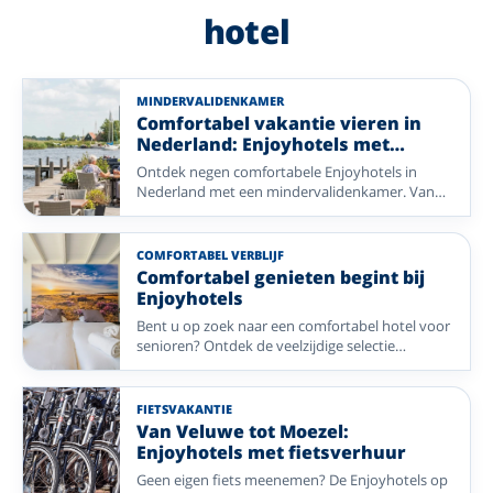
hotel
MINDERVALIDENKAMER
Comfortabel vakantie vieren in
Nederland: Enjoyhotels met
mindervalidekamers
Ontdek negen comfortabele Enjoyhotels in
Nederland met een mindervalidenkamer. Van
de frisse zeelucht aan de kust tot de rust van de
Veluwe, Friesland, Bergen, de Betuwe en de
Achterhoek: kies uw favoriete bestemming en
COMFORTABEL VERBLIJF
geniet zorgeloos van een ontspannen vakantie.
Comfortabel genieten begint bij
Enjoyhotels
Bent u op zoek naar een comfortabel hotel voor
senioren? Ontdek de veelzijdige selectie
Enjoyhotels met een lift, toegankelijke kamers
en eenpersoonskamers. Kies voor een
ontspannen verblijf in de natuur, een
FIETSVAKANTIE
wellnesshotel of een gezellige stedentrip en
Van Veluwe tot Moezel:
geniet van een compleet verzorgd 5-daags alles-
Enjoyhotels met fietsverhuur
inclusief-arrangement.
Geen eigen fiets meenemen? De Enjoyhotels op