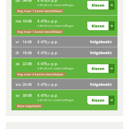
do
06-08
€ 479,
p.p.
do
95
Kiezen
€ 491,95 incl. lokale heffingen
ma
Nog maar 1 kamer beschikbaar
ma
10-08
€ 479,
p.p.
vr
95
Kiezen
€ 491,95 incl. lokale heffingen
Nog maar 1 kamer beschikbaar
di
vr
14-08
€ 479,
p.p.
Volgeboekt
95
za
di
18-08
€ 479,
p.p.
Volgeboekt
95
wo
za
22-08
€ 479,
p.p.
95
Nog
Kiezen
€ 491,95 incl. lokale heffingen
Nog maar 4 kamers beschikbaar
zo
wo
26-08
€ 479,
p.p.
Volgeboekt
95
zo
30-08
€ 479,
p.p.
95
Kiezen
€ 491,95 incl. lokale heffingen
Bijna volgeboekt