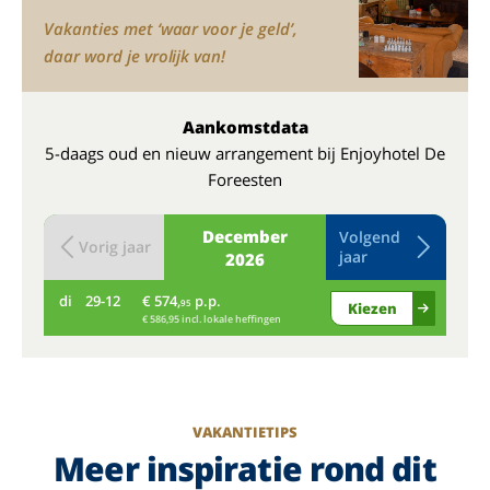
Vakanties met ‘waar voor je geld’,
daar word je vrolijk van!
Aankomstdata
5-daags oud en nieuw arrangement bij Enjoyhotel De
Foreesten
December
Volgend
Vorig jaar
jaar
2026
di
29-12
€ 574,
p.p.
wo
95
Kiezen
€ 586,95 incl. lokale heffingen
VAKANTIETIPS
Meer inspiratie rond dit