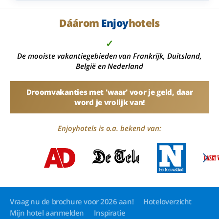
eenpersoonskamers en uitstapjes.
Dáárom
Enjoy
hotels
✓
De mooiste vakantiegebieden van Frankrijk, Duitsland,
België en Nederland
Droomvakanties met 'waar' voor je geld, daar
word je vrolijk van!
Enjoyhotels is o.a. bekend van:
Vraag nu de brochure voor 2026 aan!
Hoteloverzicht
Mijn hotel aanmelden
Inspiratie