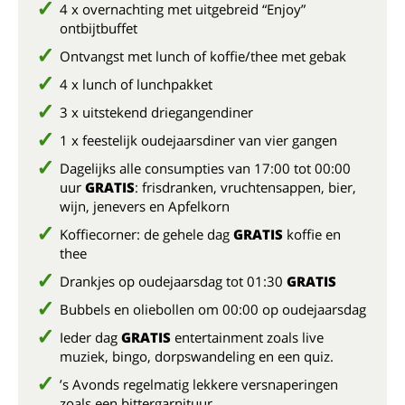
4 x overnachting met uitgebreid “Enjoy”
ontbijtbuffet
Ontvangst met lunch of koffie/thee met gebak
4 x lunch of lunchpakket
3 x uitstekend driegangendiner
1 x feestelijk oudejaarsdiner van vier gangen
Dagelijks alle consumpties van 17:00 tot 00:00
uur
GRATIS
: frisdranken, vruchtensappen, bier,
wijn, jenevers en Apfelkorn
Koffiecorner: de gehele dag
GRATIS
koffie en
thee
Drankjes op oudejaarsdag tot 01:30
GRATIS
Bubbels en oliebollen om 00:00 op oudejaarsdag
Ieder dag
GRATIS
entertainment zoals live
muziek, bingo, dorpswandeling en een quiz.
’s Avonds regelmatig lekkere versnaperingen
zoals een bittergarnituur