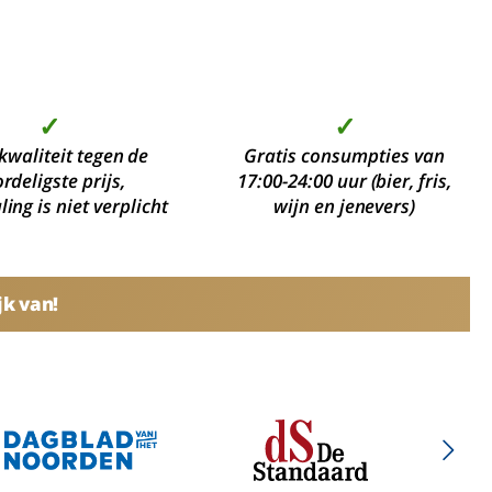
✓
✓
kwaliteit tegen de
Gratis consumpties van
rdeligste prijs,
17:00-24:00 uur (bier, fris,
ing is niet verplicht
wijn en jenevers)
jk van!