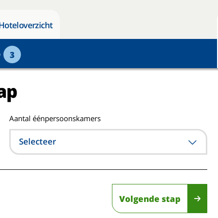
Hoteloverzicht
p
3
ap
Aantal éénpersoonskamers
Selecteer
Volgende stap