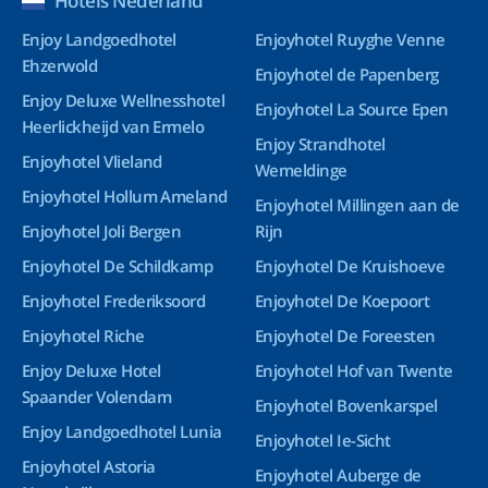
Hotels Nederland
Enjoy Landgoedhotel
Enjoyhotel Ruyghe Venne
Ehzerwold
Enjoyhotel de Papenberg
Enjoy Deluxe Wellnesshotel
Enjoyhotel La Source Epen
Heerlickheijd van Ermelo
Enjoy Strandhotel
Enjoyhotel Vlieland
Wemeldinge
Enjoyhotel Hollum Ameland
Enjoyhotel Millingen aan de
Enjoyhotel Joli Bergen
Rijn
Enjoyhotel De Schildkamp
Enjoyhotel De Kruishoeve
Enjoyhotel Frederiksoord
Enjoyhotel De Koepoort
Enjoyhotel Riche
Enjoyhotel De Foreesten
Enjoy Deluxe Hotel
Enjoyhotel Hof van Twente
Spaander Volendam
Enjoyhotel Bovenkarspel
Enjoy Landgoedhotel Lunia
Enjoyhotel Ie-Sicht
Enjoyhotel Astoria
Enjoyhotel Auberge de