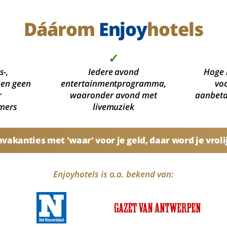
Dáárom
Enjoy
hotels
✓
s-,
Iedere avond
Hoge 
 en geen
entertainmentprogramma,
voo
r
waaronder avond met
aanbetal
mers
livemuziek
akanties met 'waar' voor je geld, daar word je vroli
Enjoyhotels is o.a. bekend van: