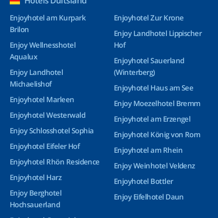
Hotels Duitsland
Enjoyhotel am Kurpark
Enjoyhotel Zur Krone
Brilon
Enjoy Landhotel Lippischer
Enjoy Wellnesshotel
Hof
Aqualux
Enjoyhotel Sauerland
Enjoy Landhotel
(Winterberg)
Michaelishof
Enjoyhotel Haus am See
Enjoyhotel Marleen
Enjoy Moezelhotel Bremm
Enjoyhotel Westerwald
Enjoyhotel am Erzengel
Enjoy Schlosshotel Sophia
Enjoyhotel König von Rom
Enjoyhotel Eifeler Hof
Enjoyhotel am Rhein
Enjoyhotel Rhön Residence
Enjoy Weinhotel Veldenz
Enjoyhotel Harz
Enjoyhotel Bottler
Enjoy Berghotel
Enjoy Eifelhotel Daun
Hochsauerland