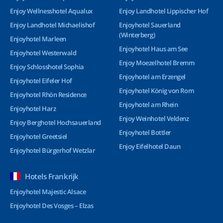
Enjoy Wellnesshotel Aqualux
Enjoy Landhotel Lippischer Hof
Enjoy Landhotel Michaelishof
Enjoyhotel Sauerland
(Winterberg)
Enjoyhotel Marleen
Enjoyhotel Haus am See
Enjoyhotel Westerwald
Enjoy Moezelhotel Bremm
Enjoy Schlosshotel Sophia
Enjoyhotel am Erzengel
Enjoyhotel Eifeler Hof
Enjoyhotel König von Rom
Enjoyhotel Rhön Residence
Enjoyhotel am Rhein
Enjoyhotel Harz
Enjoy Weinhotel Veldenz
Enjoy Berghotel Hochsauerland
Enjoyhotel Bottler
Enjoyhotel Greetsiel
Enjoy Eifelhotel Daun
Enjoyhotel Bürgerhof Wetzlar
Hotels Frankrijk
Enjoyhotel Majestic Alsace
Enjoyhotel Des Vosges – Elzas