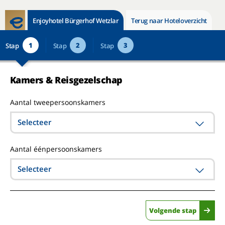
Enjoyhotel Bürgerhof Wetzlar
Terug naar Hoteloverzicht
1
2
3
Stap
Stap
Stap
Kamers & Reisgezelschap
Aantal tweepersoonskamers
Selecteer
Aantal éénpersoonskamers
Selecteer
Volgende stap