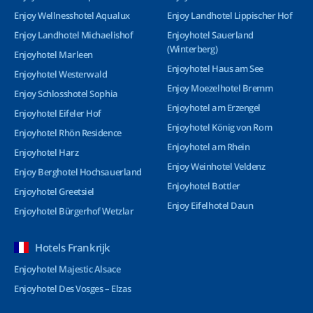
Enjoy Wellnesshotel Aqualux
Enjoy Landhotel Lippischer Hof
Enjoy Landhotel Michaelishof
Enjoyhotel Sauerland
(Winterberg)
Enjoyhotel Marleen
Enjoyhotel Haus am See
Enjoyhotel Westerwald
Enjoy Moezelhotel Bremm
Enjoy Schlosshotel Sophia
Enjoyhotel am Erzengel
Enjoyhotel Eifeler Hof
Enjoyhotel König von Rom
Enjoyhotel Rhön Residence
Enjoyhotel am Rhein
Enjoyhotel Harz
Enjoy Weinhotel Veldenz
Enjoy Berghotel Hochsauerland
Enjoyhotel Bottler
Enjoyhotel Greetsiel
Enjoy Eifelhotel Daun
Enjoyhotel Bürgerhof Wetzlar
Hotels Frankrijk
Enjoyhotel Majestic Alsace
Enjoyhotel Des Vosges – Elzas