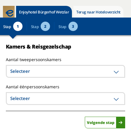
Enjoyhotel Bürgerhof Wetzlar
Terug naar Hoteloverzicht
1
2
3
Stap
Stap
Stap
Kamers & Reisgezelschap
Aantal tweepersoonskamers
Selecteer
Aantal éénpersoonskamers
Selecteer
Volgende stap