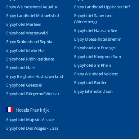
Enjoy Wellnesshotel Aqualux
Enjoy Landhotel Lippischer Hof
Enjoy Landhotel Michaelishof
Enjoyhotel Sauerland
(Winterberg)
Enjoyhotel Marleen
Enjoyhotel Haus am See
Enjoyhotel Westerwald
Enjoy Moezelhotel Bremm
Enjoy Schlosshotel Sophia
Enjoyhotel am Erzengel
Enjoyhotel Eifeler Hof
Enjoyhotel König von Rom
Enjoyhotel Rhön Residence
Enjoyhotel am Rhein
Enjoyhotel Harz
Enjoy Weinhotel Veldenz
Enjoy Berghotel Hochsauerland
Enjoyhotel Bottler
Enjoyhotel Greetsiel
Enjoy Eifelhotel Daun
Enjoyhotel Bürgerhof Wetzlar
Hotels Frankrijk
Enjoyhotel Majestic Alsace
Enjoyhotel Des Vosges – Elzas