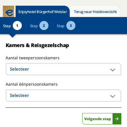
Enjoyhotel Bürgerhof Wetzlar
Terug naar Hoteloverzicht
1
2
3
Stap
Stap
Stap
Kamers & Reisgezelschap
Aantal tweepersoonskamers
Selecteer
Aantal éénpersoonskamers
Selecteer
Volgende stap