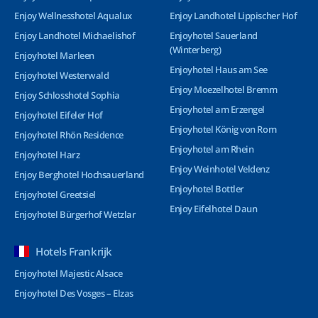
Enjoy Wellnesshotel Aqualux
Enjoy Landhotel Lippischer Hof
Enjoy Landhotel Michaelishof
Enjoyhotel Sauerland
(Winterberg)
Enjoyhotel Marleen
Enjoyhotel Haus am See
Enjoyhotel Westerwald
Enjoy Moezelhotel Bremm
Enjoy Schlosshotel Sophia
Enjoyhotel am Erzengel
Enjoyhotel Eifeler Hof
Enjoyhotel König von Rom
Enjoyhotel Rhön Residence
Enjoyhotel am Rhein
Enjoyhotel Harz
Enjoy Weinhotel Veldenz
Enjoy Berghotel Hochsauerland
Enjoyhotel Bottler
Enjoyhotel Greetsiel
Enjoy Eifelhotel Daun
Enjoyhotel Bürgerhof Wetzlar
Hotels Frankrijk
Enjoyhotel Majestic Alsace
Enjoyhotel Des Vosges – Elzas