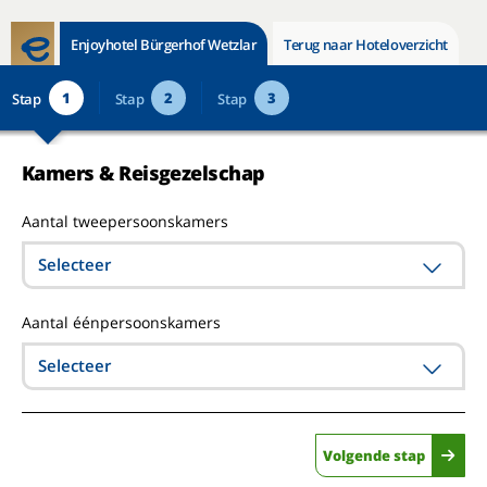
Enjoyhotel Bürgerhof Wetzlar
Terug naar Hoteloverzicht
1
2
3
Stap
Stap
Stap
Kamers & Reisgezelschap
Aantal tweepersoonskamers
Selecteer
Aantal éénpersoonskamers
Selecteer
Volgende stap