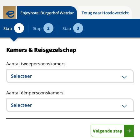
Enjoyhotel Bürgerhof Wetzlar
Terug naar Hoteloverzicht
1
2
3
Stap
Stap
Stap
Kamers & Reisgezelschap
Aantal tweepersoonskamers
Selecteer
Aantal éénpersoonskamers
Selecteer
Volgende stap