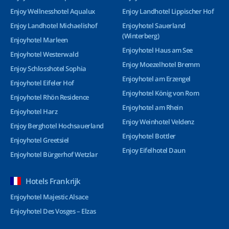
Enjoy Wellnesshotel Aqualux
Enjoy Landhotel Lippischer Hof
Enjoy Landhotel Michaelishof
Enjoyhotel Sauerland
(Winterberg)
Enjoyhotel Marleen
Enjoyhotel Haus am See
Enjoyhotel Westerwald
Enjoy Moezelhotel Bremm
Enjoy Schlosshotel Sophia
Enjoyhotel am Erzengel
Enjoyhotel Eifeler Hof
Enjoyhotel König von Rom
Enjoyhotel Rhön Residence
Enjoyhotel am Rhein
Enjoyhotel Harz
Enjoy Weinhotel Veldenz
Enjoy Berghotel Hochsauerland
Enjoyhotel Bottler
Enjoyhotel Greetsiel
Enjoy Eifelhotel Daun
Enjoyhotel Bürgerhof Wetzlar
Hotels Frankrijk
Enjoyhotel Majestic Alsace
Enjoyhotel Des Vosges – Elzas