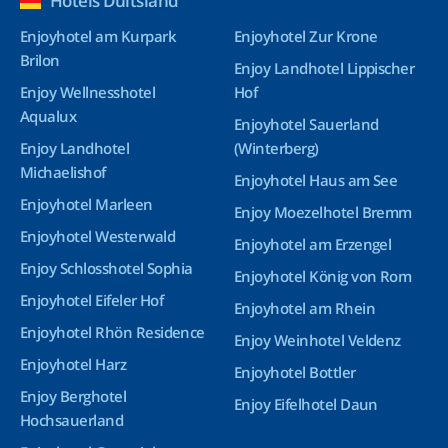
Hotels Duitsland
Enjoyhotel am Kurpark
Enjoyhotel Zur Krone
Brilon
Enjoy Landhotel Lippischer
Enjoy Wellnesshotel
Hof
Aqualux
Enjoyhotel Sauerland
Enjoy Landhotel
(Winterberg)
Michaelishof
Enjoyhotel Haus am See
Enjoyhotel Marleen
Enjoy Moezelhotel Bremm
Enjoyhotel Westerwald
Enjoyhotel am Erzengel
Enjoy Schlosshotel Sophia
Enjoyhotel König von Rom
Enjoyhotel Eifeler Hof
Enjoyhotel am Rhein
Enjoyhotel Rhön Residence
Enjoy Weinhotel Veldenz
Enjoyhotel Harz
Enjoyhotel Bottler
Enjoy Berghotel
Enjoy Eifelhotel Daun
Hochsauerland