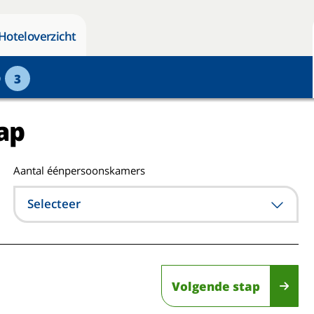
Hoteloverzicht
p
3
ap
Aantal éénpersoonskamers
Selecteer
Volgende stap