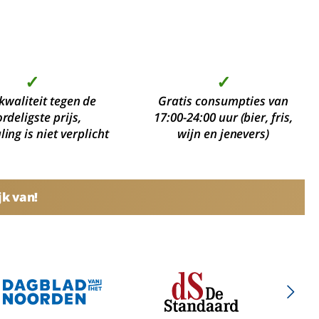
✓
✓
kwaliteit tegen de
Gratis consumpties van
rdeligste prijs,
17:00-24:00 uur (bier, fris,
ing is niet verplicht
wijn en jenevers)
jk van!