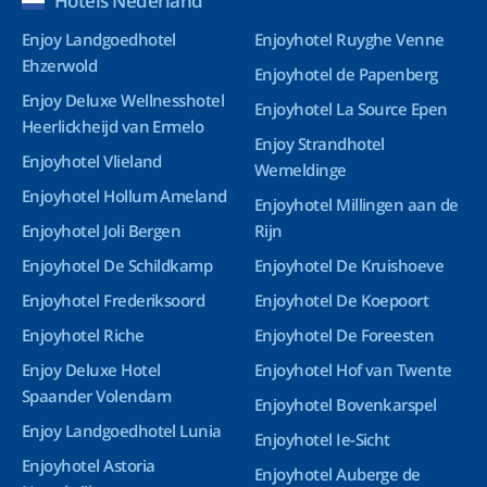
Hotels Nederland
Enjoy Landgoedhotel
Enjoyhotel Ruyghe Venne
Ehzerwold
Enjoyhotel de Papenberg
Enjoy Deluxe Wellnesshotel
Enjoyhotel La Source Epen
Heerlickheijd van Ermelo
Enjoy Strandhotel
Enjoyhotel Vlieland
Wemeldinge
Enjoyhotel Hollum Ameland
Enjoyhotel Millingen aan de
Enjoyhotel Joli Bergen
Rijn
Enjoyhotel De Schildkamp
Enjoyhotel De Kruishoeve
Enjoyhotel Frederiksoord
Enjoyhotel De Koepoort
Enjoyhotel Riche
Enjoyhotel De Foreesten
Enjoy Deluxe Hotel
Enjoyhotel Hof van Twente
Spaander Volendam
Enjoyhotel Bovenkarspel
Enjoy Landgoedhotel Lunia
Enjoyhotel Ie-Sicht
Enjoyhotel Astoria
Enjoyhotel Auberge de