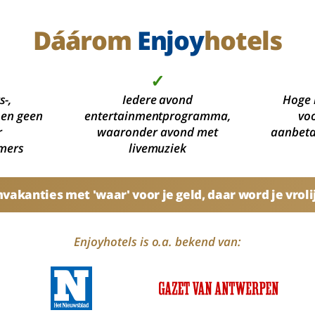
Dáárom
Enjoy
hotels
✓
s-,
Iedere avond
Hoge 
 en geen
entertainmentprogramma,
voo
r
waaronder avond met
aanbetal
mers
livemuziek
akanties met 'waar' voor je geld, daar word je vroli
Enjoyhotels is o.a. bekend van: