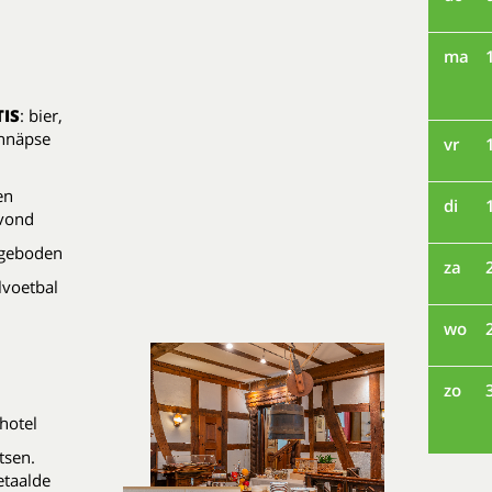
ma
IS
: bier,
chnäpse
vr
en
di
avond
ngeboden
za
elvoetbal
wo
zo
hotel
tsen.
etaalde