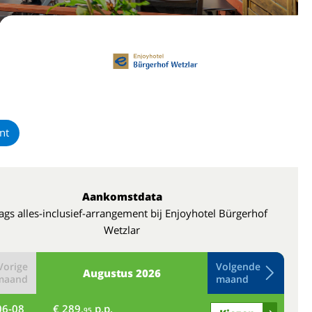
nt
Aankomstdata
ags alles-inclusief-arrangement bij Enjoyhotel Bürgerhof
Wetzlar
Vorige
Volgende
Augustus
2026
maand
maand
06-08
€ 289,
p.p.
do
95