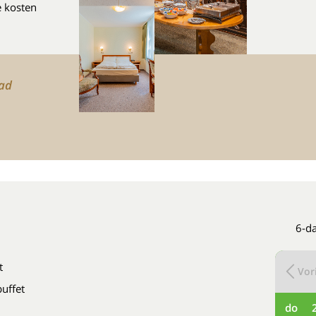
e kosten
tad
6-da
t
Vori
buffet
do