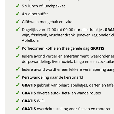
5 x lunch of lunchpakket
4 x dinerbuffet
Glühwein met gebak en cake
Dagelijks van 17:00 tot 00:00 uur alle drankjes
GRAT
wijn, frisdrank, vruchtendrank, jenever, regionale S
Apfelkorn
Koffiecorner: koffie en thee gehele dag
GRATIS
Iedere avond vertier en entertainment, waaronder e
dorpswandeling, live muziek, bingo en een cocktail
Iedere avond wordt er een lekkere versnapering aa
Kerstwandeling naar de kerstmarkt
GRATIS
gebruik van biljart, spelletjes, darten en taf
GRATIS
diverse auto-, fiets- en wandelroutes
GRATIS
WiFi
GRATIS
overdekte stalling voor fietsen en motoren