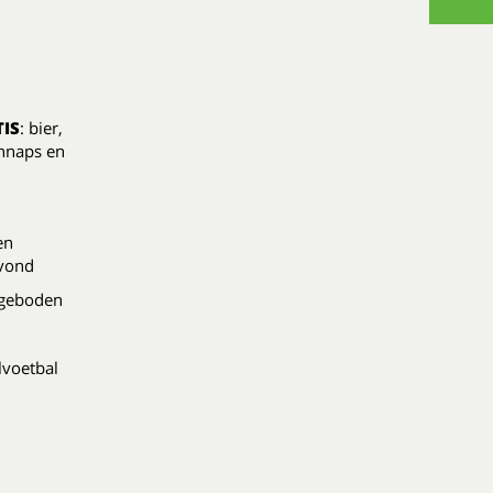
IS
: bier,
chnaps en
en
avond
ngeboden
elvoetbal