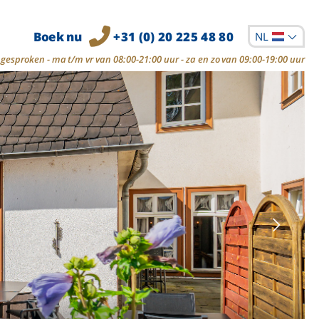
Boek nu
+31 (0) 20 225 48 80
NL
gesproken - ma t/m vr van 08:00-21:00 uur - za en zo van 09:00-19:00 uur