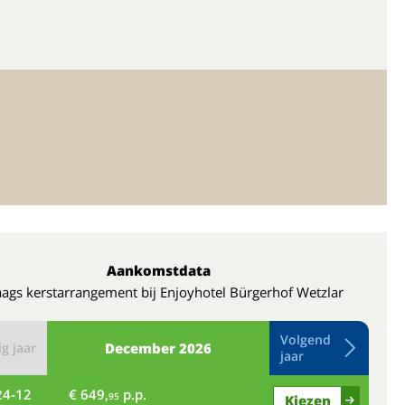
Aankomstdata
ags kerstarrangement bij Enjoyhotel Bürgerhof Wetzlar
Volgend
g jaar
December
2026
jaar
24-12
€ 649,
p.p.
vr
95
Kiezen