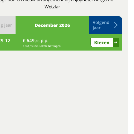
Wetzlar
Volgend
g jaar
December
2026
jaar
29-12
€ 649,
p.p.
wo
95
Kiezen
€ 661,95 incl. lokale heffingen