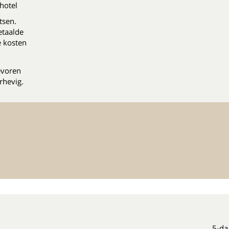
hotel
tsen.
etaalde
e kosten
evoren
rhevig.
5-da