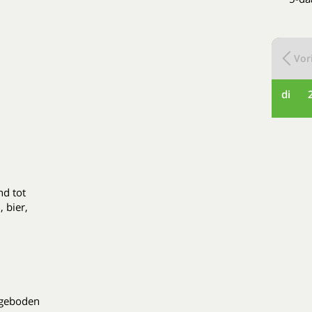
Vori
di
nd tot
 bier,
ngeboden