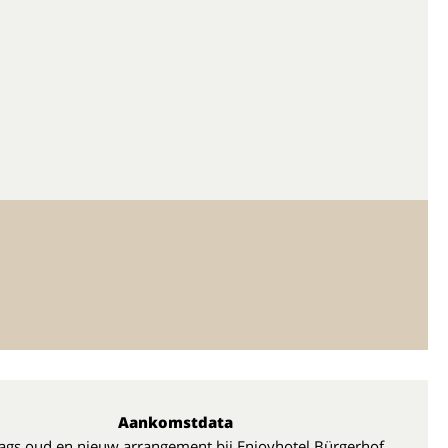
Aankomstdata
ags oud en nieuw arrangement bij Enjoyhotel Bürgerhof