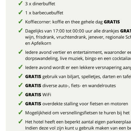
3 x dinerbuffet
1 x barbecuebuffet
Koffiecorner: koffie en thee gehele dag
GRATIS
Dagelijks van 17:00 tot 00:00 uur alle drankjes
GRAT
wijn, frisdrank, vruchtendrank, jenever, regionale S
en Apfelkorn
Iedere avond vertier en entertainment, waaronder e
dorpswandeling, live muziek, bingo en een cocktail
Iedere avond wordt er een lekkere versnapering aa
GRATIS
gebruik van biljart, spelletjes, darten en taf
GRATIS
diverse auto-, fiets- en wandelroutes
GRATIS
WiFi
GRATIS
overdekte stalling voor fietsen en motoren
Mogelijkheid om versnellingsfietsen te huren bij het 
Het hotel heeft een beperkt aantal eigen parkeerplaa
Indien deze vol zijn kunt u gebruik maken van een b