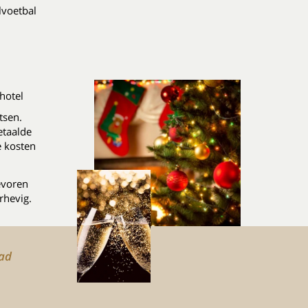
elvoetbal
hotel
tsen.
etaalde
e kosten
evoren
rhevig.
tad