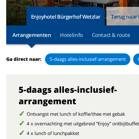
Enjoyhotel Bürgerhof Wetzlar
Terug naar 
Arrangementen
Hotelinfo
Contact & route
Ga direct naar:
5-daags alles-inclusief-arrangement
5-daags alles-inclusief-
arrangement
Ontvangst met lunch of koffie/thee met gebak
4 x overnachting met uitgebreid “Enjoy” ontbijtbuffet
4 x lunch of lunchpakket