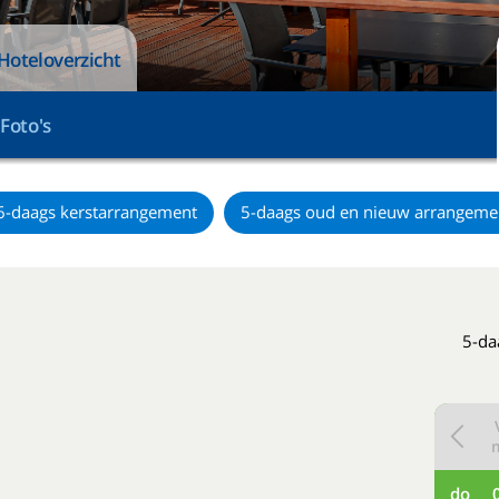
Hoteloverzicht
Foto's
6-daags kerstarrangement
5-daags oud en nieuw arrangeme
5-da
do