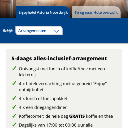
Enjoyhotel Astoria Noordwijk
Terug naar Hoteloverzicht
Bekijk
Arrangementen
5-daags alles-inclusief-arrangement
Ontvangst met lunch of koffie/thee met een
lekkernij
4 x hotelovernachting met uitgebreid “Enjoy”
ontbijtbuffet
4 x lunch of lunchpakket
4 x een driegangendiner
Koffiecorner: de hele dag
GRATIS
koffie en thee
Dagelijks van 17:00 tot 00:00 uur alle