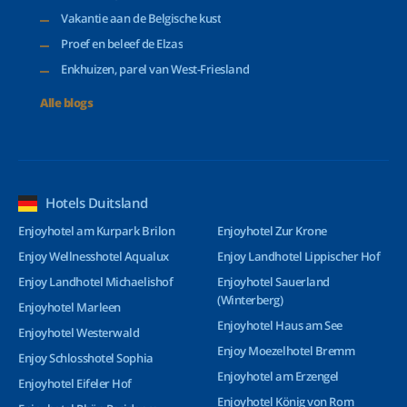
Vakantie aan de Belgische kust
Proef en beleef de Elzas
Enkhuizen, parel van West-Friesland
Alle blogs
Hotels Duitsland
Enjoyhotel am Kurpark Brilon
Enjoyhotel Zur Krone
Enjoy Wellnesshotel Aqualux
Enjoy Landhotel Lippischer Hof
Enjoy Landhotel Michaelishof
Enjoyhotel Sauerland
(Winterberg)
Enjoyhotel Marleen
Enjoyhotel Haus am See
Enjoyhotel Westerwald
Enjoy Moezelhotel Bremm
Enjoy Schlosshotel Sophia
Enjoyhotel am Erzengel
Enjoyhotel Eifeler Hof
Enjoyhotel König von Rom