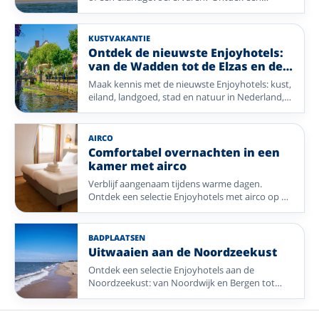
selectie Enjoyhotels dicht bij de Noordzee in
Nederland, België en Duitsland.
KUSTVAKANTIE
Ontdek de nieuwste Enjoyhotels:
van de Wadden tot de Elzas en de
Ardennen tot de Eifel
Maak kennis met de nieuwste Enjoyhotels: kust,
eiland, landgoed, stad en natuur in Nederland,
België, Duitsland en Frankrijk.
AIRCO
Comfortabel overnachten in een
kamer met airco
Verblijf aangenaam tijdens warme dagen.
Ontdek een selectie Enjoyhotels met airco op de
kamer of als kamerupgrade, van strand en stad
tot Veluwe en wellness.
BADPLAATSEN
Uitwaaien aan de Noordzeekust
Ontdek een selectie Enjoyhotels aan de
Noordzeekust: van Noordwijk en Bergen tot
Vlieland, Ameland, Blankenberge en Greetsiel.