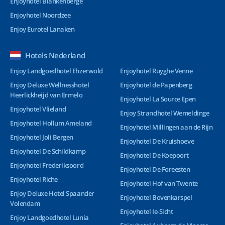
Enjoyhotel Blankenberge
Enjoyhotel Noordzee
Enjoy Eurotel Lanaken
Hotels Nederland
Enjoy Landgoedhotel Ehzerwold
Enjoyhotel Ruyghe Venne
Enjoy Deluxe Wellnesshotel
Enjoyhotel de Papenberg
Heerlickheijd van Ermelo
Enjoyhotel La Source Epen
Enjoyhotel Vlieland
Enjoy Strandhotel Wemeldinge
Enjoyhotel Hollum Ameland
Enjoyhotel Millingen aan de Rijn
Enjoyhotel Joli Bergen
Enjoyhotel De Kruishoeve
Enjoyhotel De Schildkamp
Enjoyhotel De Koepoort
Enjoyhotel Frederiksoord
Enjoyhotel De Foreesten
Enjoyhotel Riche
Enjoyhotel Hof van Twente
Enjoy Deluxe Hotel Spaander
Enjoyhotel Bovenkarspel
Volendam
Enjoyhotel Ie-Sicht
Enjoy Landgoedhotel Lunia