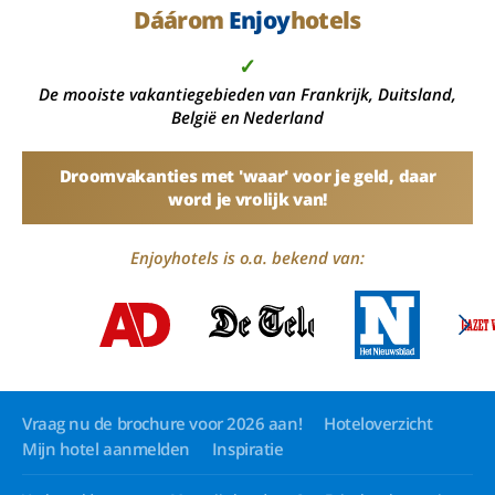
Dáárom
Enjoy
hotels
✓
De mooiste vakantiegebieden van Frankrijk, Duitsland,
België en Nederland
Droomvakanties met 'waar' voor je geld, daar
word je vrolijk van!
Enjoyhotels is o.a. bekend van:
Vraag nu de brochure voor 2026 aan!
Hoteloverzicht
Mijn hotel aanmelden
Inspiratie