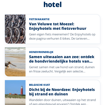
hotel
FIETSVAKANTIE
Van Veluwe tot Moezel:
Enjoyhotels met fietsverhuur
Geen eigen fiets meenemen? De Enjoyhotels op
deze pagina verhuren E-bikes. De tarieven
verschillen per hotel. Kies een fietsregio in
Nederland of Duitsland, van kust en rivierdal tot
bos en heide.
HONDVRIENDELIJK
Samen uitwaaien aan zee: ontdek
de hondvriendelijke hotels van
Enjoyhotels
Geniet samen met uw hond van strand, duinen
en frisse zeelucht. Vergelijk een selectie
hondvriendelijke Enjoyhotels op de
Waddeneilanden, aan de Nederlandse kust en in
Blankenberge.
BELGISCHE KUST
Dicht bij de Noordzee: Enjoyhotels
bij strand en duinen
Wandelen door duinen, uitwaaien op het strand
of een eilandgevoel ervaren? Ontdek een