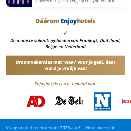
bowlen of kegelen. Vergelijk Enjoyhotels op de
Veluwe, in de Betuwe en in Duitsland met deze
gezellige activiteit.
Dáárom
Enjoy
hotels
✓
De mooiste vakantiegebieden van Frankrijk, Duitsland,
België en Nederland
Droomvakanties met 'waar' voor je geld, daar
word je vrolijk van!
Enjoyhotels is o.a. bekend van:
Vraag nu de brochure voor 2026 aan!
Hoteloverzicht