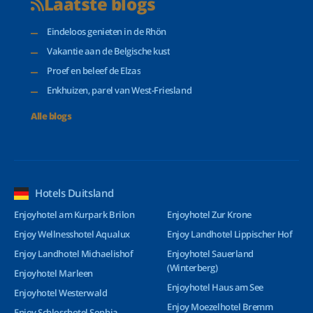
Laatste blogs
Eindeloos genieten in de Rhön
Vakantie aan de Belgische kust
Proef en beleef de Elzas
Enkhuizen, parel van West-Friesland
Alle blogs
Hotels Duitsland
Enjoyhotel am Kurpark Brilon
Enjoyhotel Zur Krone
Enjoy Wellnesshotel Aqualux
Enjoy Landhotel Lippischer Hof
Enjoy Landhotel Michaelishof
Enjoyhotel Sauerland
(Winterberg)
Enjoyhotel Marleen
Enjoyhotel Haus am See
Enjoyhotel Westerwald
Enjoy Moezelhotel Bremm
Enjoy Schlosshotel Sophia