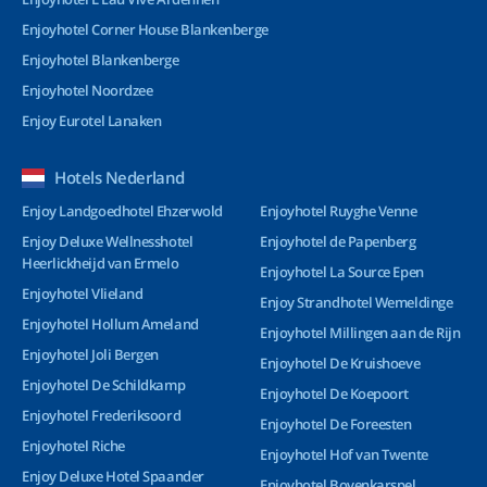
Enjoyhotel Corner House Blankenberge
Enjoyhotel Blankenberge
Enjoyhotel Noordzee
Enjoy Eurotel Lanaken
Hotels Nederland
Enjoy Landgoedhotel Ehzerwold
Enjoyhotel Ruyghe Venne
Enjoy Deluxe Wellnesshotel
Enjoyhotel de Papenberg
Heerlickheijd van Ermelo
Enjoyhotel La Source Epen
Enjoyhotel Vlieland
Enjoy Strandhotel Wemeldinge
Enjoyhotel Hollum Ameland
Enjoyhotel Millingen aan de Rijn
Enjoyhotel Joli Bergen
Enjoyhotel De Kruishoeve
Enjoyhotel De Schildkamp
Enjoyhotel De Koepoort
Enjoyhotel Frederiksoord
Enjoyhotel De Foreesten
Enjoyhotel Riche
Enjoyhotel Hof van Twente
Enjoy Deluxe Hotel Spaander
Enjoyhotel Bovenkarspel