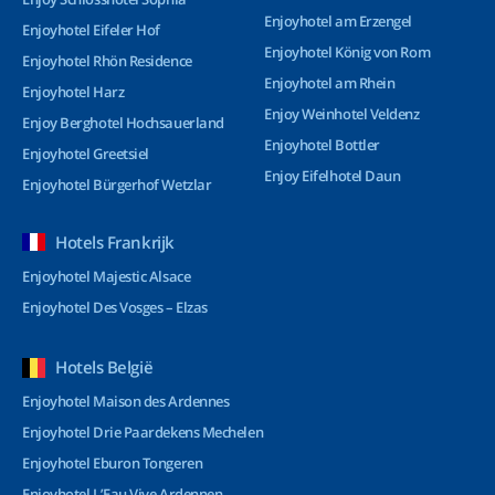
Enjoyhotel am Erzengel
Enjoyhotel Eifeler Hof
Enjoyhotel König von Rom
Enjoyhotel Rhön Residence
Enjoyhotel am Rhein
Enjoyhotel Harz
Enjoy Weinhotel Veldenz
Enjoy Berghotel Hochsauerland
Enjoyhotel Bottler
Enjoyhotel Greetsiel
Enjoy Eifelhotel Daun
Enjoyhotel Bürgerhof Wetzlar
Hotels Frankrijk
Enjoyhotel Majestic Alsace
Enjoyhotel Des Vosges – Elzas
Hotels België
Enjoyhotel Maison des Ardennes
Enjoyhotel Drie Paardekens Mechelen
Enjoyhotel Eburon Tongeren
Enjoyhotel L’Eau Vive Ardennen