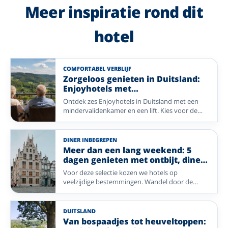
Meer inspiratie rond dit
hotel
COMFORTABEL VERBLIJF
Zorgeloos genieten in Duitsland:
Enjoyhotels met
mindervalidekamers
Ontdek zes Enjoyhotels in Duitsland met een
mindervalidenkamer en een lift. Kies voor de
wijngaarden van de Moezel, de frisse zeelucht
aan de Duitse Waddenkust, de heuvels van het
Sauerland, de gastvrijheid van het Münsterland
DINER INBEGREPEN
of de natuur van de Eifel en geniet zorgeloos van
Meer dan een lang weekend: 5
een ontspannen vakantie.
dagen genieten met ontbijt, diner
en meer
Voor deze selectie kozen we hotels op
veelzijdige bestemmingen. Wandel door de
uitgestrekte natuur van de Ardennen en Ermelo,
geniet van de rust op Vlieland, ontdek de
historische charme van Enkhuizen en Mechelen,
DUITSLAND
of waai heerlijk uit aan zee in Blankenberge. Ook
Van bospaadjes tot heuveltoppen:
het gezellige Bocholt biedt volop mogelijkheden