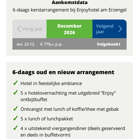
Aankomstdata
6-daags kerstarrangement bij Enjoyhotel am Erzengel
December
Volgend
Vorig jaar
jaar
2026
wo
23-12
€ 779,
p.p.
Volgeboekt
do
95
6-daags oud en nieuw arrangement
Hotel in feestelijke ambiance
5 x hotelovernachting met uitgebreid “Enjoy”
ontbijtbuffet
Ontvangst met lunch of koffie/thee met gebak
5 x lunch of lunchpakket
4 x uitstekend viergangendiner (deels geserveerd
en deels in buffetvorm)