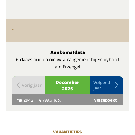
-
Aankomstdata
6-daags oud en nieuw arrangement bij Enjoyhotel
am Erzengel
December
Volgend
Vorig jaar
jaar
2026
ma
28-12
€ 799,
p.p.
Volgeboekt
di
95
VAKANTIETIPS