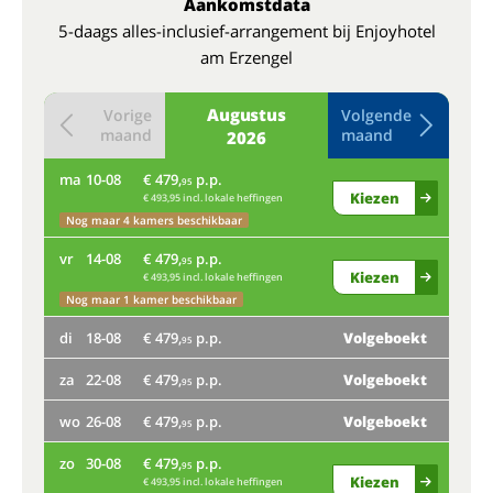
Aankomstdata
5-daags alles-inclusief-arrangement bij Enjoyhotel
am Erzengel
Augustus
Vorige
Volgende
maand
maand
2026
ma
10-08
€ 479,
p.p.
do
95
Kiezen
€ 493,95 incl. lokale heffingen
ma
Nog maar 4 kamers beschikbaar
vr
14-08
€ 479,
p.p.
vr
95
Kiezen
€ 493,95 incl. lokale heffingen
Nog maar 1 kamer beschikbaar
di
di
18-08
€ 479,
p.p.
Volgeboekt
95
za
za
22-08
€ 479,
p.p.
Volgeboekt
95
wo
wo
26-08
€ 479,
p.p.
Volgeboekt
95
zo
zo
30-08
€ 479,
p.p.
95
Kiezen
€ 493,95 incl. lokale heffingen