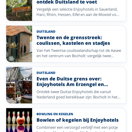
ontdek Duitsland te voet
voor een ontspannen verblijf. Welke
Vergelijk een selectie Enjoyhotels in Sauerland,
bestemming u ook kiest, u bent verzekerd van
Harz, Rhön, Hessen, Eifel en aan de Moezel voor
een compleet verzorgd verblijf waarbij comfort,
een wandelvakantie door gevarieerde natuur.
gastvrijheid en genieten centraal staan.
DUITSLAND
Twente en de grensstreek:
coulissen, kastelen en stadjes
Van het Twentse coulisselandschap tot de Aasee
en het centrum van Bocholt: vergelijk twee
Enjoyhotels voor natuur, fietsen en cultuur aan
beide kanten van de grens.
DUITSLAND
Even de Duitse grens over:
Enjoyhotels Am Erzengel en
Greetsiel
Ontdek twee Duitse Enjoyhotels die vanuit
Nederland goed bereikbaar zijn: Bocholt in het
Münsterland en Greetsiel aan de Duitse
Waddenkust.
BOWLING EN KEGELEN
Bowlen of kegelen bij Enjoyhotels
Combineer een verzorgd verblijf met een potje