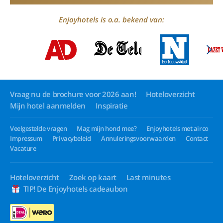
Enjoyhotels is o.a. bekend van:
Vraag nu de brochure voor 2026 aan!
Hoteloverzicht
Mijn hotel aanmelden
Inspiratie
Veelgestelde vragen
Mag mijn hond mee?
Enjoyhotels met airco
Impressum
Privacybeleid
Annuleringsvoorwaarden
Contact
Vacature
Hoteloverzicht
Zoek op kaart
Last minutes
TIP! De Enjoyhotels cadeaubon