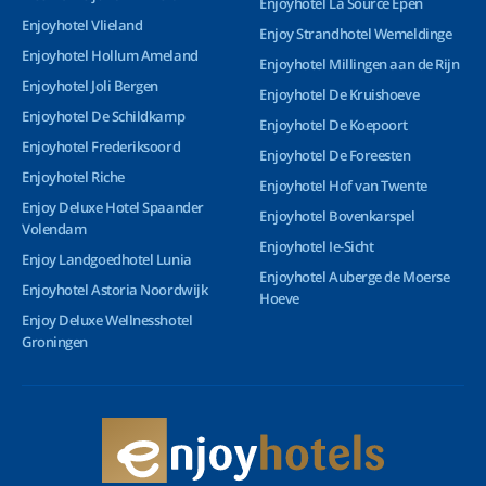
Enjoyhotel La Source Epen
Enjoyhotel Vlieland
Enjoy Strandhotel Wemeldinge
Enjoyhotel Hollum Ameland
Enjoyhotel Millingen aan de Rijn
Enjoyhotel Joli Bergen
Enjoyhotel De Kruishoeve
Enjoyhotel De Schildkamp
Enjoyhotel De Koepoort
Enjoyhotel Frederiksoord
Enjoyhotel De Foreesten
Enjoyhotel Riche
Enjoyhotel Hof van Twente
Enjoy Deluxe Hotel Spaander
Enjoyhotel Bovenkarspel
Volendam
Enjoyhotel Ie-Sicht
Enjoy Landgoedhotel Lunia
Enjoyhotel Auberge de Moerse
Enjoyhotel Astoria Noordwijk
Hoeve
Enjoy Deluxe Wellnesshotel
Groningen