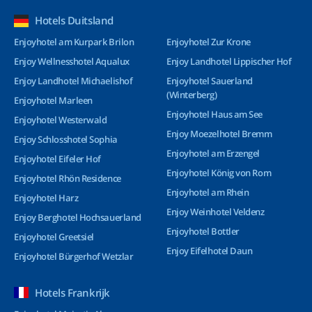
Hotels Duitsland
Enjoyhotel am Kurpark Brilon
Enjoyhotel Zur Krone
Enjoy Wellnesshotel Aqualux
Enjoy Landhotel Lippischer Hof
Enjoy Landhotel Michaelishof
Enjoyhotel Sauerland
(Winterberg)
Enjoyhotel Marleen
Enjoyhotel Haus am See
Enjoyhotel Westerwald
Enjoy Moezelhotel Bremm
Enjoy Schlosshotel Sophia
Enjoyhotel am Erzengel
Enjoyhotel Eifeler Hof
Enjoyhotel König von Rom
Enjoyhotel Rhön Residence
Enjoyhotel am Rhein
Enjoyhotel Harz
Enjoy Weinhotel Veldenz
Enjoy Berghotel Hochsauerland
Enjoyhotel Bottler
Enjoyhotel Greetsiel
Enjoy Eifelhotel Daun
Enjoyhotel Bürgerhof Wetzlar
Hotels Frankrijk