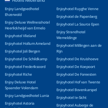
Hotels Nederland
Enjoy Landgoedhotel
Enjoyhotel Ruyghe Venne
Ehzerwold
Enjoyhotel de Papenberg
Enjoy Deluxe Wellnesshotel
Enjoyhotel La Source Epen
Heerlickheijd van Ermelo
Enjoy Strandhotel
Enjoyhotel Vlieland
Wemeldinge
Enjoyhotel Hollum Ameland
Enjoyhotel Millingen aan de
Enjoyhotel Joli Bergen
Rijn
Enjoyhotel De Schildkamp
Enjoyhotel De Kruishoeve
Enjoyhotel Frederiksoord
Enjoyhotel De Koepoort
Enjoyhotel Riche
Enjoyhotel De Foreesten
Enjoy Deluxe Hotel
Enjoyhotel Hof van Twente
Spaander Volendam
Enjoyhotel Bovenkarspel
Enjoy Landgoedhotel Lunia
Enjoyhotel Ie-Sicht
Enjoyhotel Astoria
Enjoyhotel Auberge de