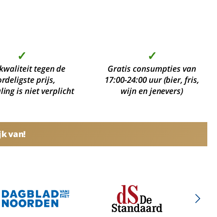
✓
✓
kwaliteit tegen de
Gratis consumpties van
rdeligste prijs,
17:00-24:00 uur (bier, fris,
ing is niet verplicht
wijn en jenevers)
jk van!