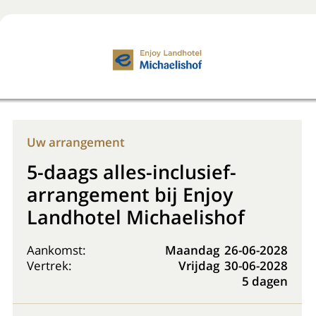
Boek nu
+31 (0) 20 225 48 80
Uw arrangement
5-daags alles-inclusief-
arrangement bij Enjoy
Landhotel Michaelishof
Aankomst:
Maandag
26-06-2028
Vertrek:
Vrijdag
30-06-2028
5 dagen