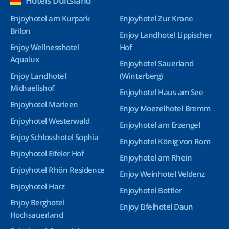
Hotels Duitsland
Enjoyhotel am Kurpark
Enjoyhotel Zur Krone
Brilon
Enjoy Landhotel Lippischer
Enjoy Wellnesshotel
Hof
Aqualux
Enjoyhotel Sauerland
Enjoy Landhotel
(Winterberg)
Michaelishof
Enjoyhotel Haus am See
Enjoyhotel Marleen
Enjoy Moezelhotel Bremm
Enjoyhotel Westerwald
Enjoyhotel am Erzengel
Enjoy Schlosshotel Sophia
Enjoyhotel König von Rom
Enjoyhotel Eifeler Hof
Enjoyhotel am Rhein
Enjoyhotel Rhön Residence
Enjoy Weinhotel Veldenz
Enjoyhotel Harz
Enjoyhotel Bottler
Enjoy Berghotel
Enjoy Eifelhotel Daun
Hochsauerland