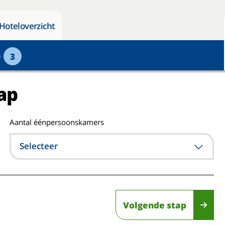
Hoteloverzicht
p
3
ap
Aantal éénpersoonskamers
Selecteer
Volgende stap