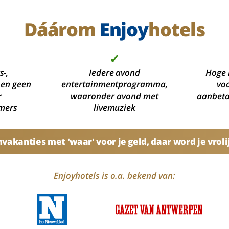
Dáárom
Enjoy
hotels
✓
s-,
Iedere avond
Hoge 
 en geen
entertainmentprogramma,
voo
r
waaronder avond met
aanbetal
mers
livemuziek
akanties met 'waar' voor je geld, daar word je vroli
Enjoyhotels is o.a. bekend van: