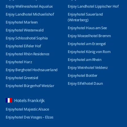
Enjoy Wellnesshotel Aqualux
Enjoy Landhotel Lippischer Hof
Enjoy Landhotel Michaelishof
Enjoyhotel Sauerland
(Winterberg)
Enjoyhotel Marleen
Enjoyhotel Haus am See
Enjoyhotel Westerwald
Enjoy Moezelhotel Bremm
Enjoy Schlosshotel Sophia
Enjoyhotel am Erzengel
Enjoyhotel Eifeler Hof
Enjoyhotel König von Rom
Enjoyhotel Rhön Residence
Enjoyhotel am Rhein
Enjoyhotel Harz
Enjoy Weinhotel Veldenz
Enjoy Berghotel Hochsauerland
Enjoyhotel Bottler
Enjoyhotel Greetsiel
Enjoy Eifelhotel Daun
Enjoyhotel Bürgerhof Wetzlar
Hotels Frankrijk
Enjoyhotel Majestic Alsace
Enjoyhotel Des Vosges – Elzas