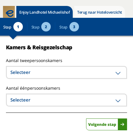
Enjoy Landhotel Michaelishof
Terug naar Hoteloverzicht
1
2
3
Stap
Stap
Stap
Kamers & Reisgezelschap
Aantal tweepersoonskamers
Selecteer
Aantal éénpersoonskamers
Selecteer
Volgende stap