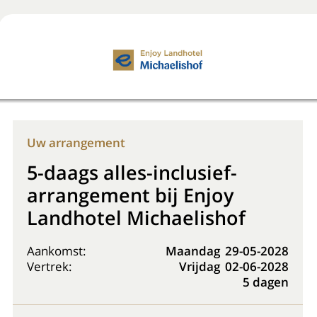
Boek nu
+31 (0) 20 225 48 80
Uw arrangement
5-daags alles-inclusief-
arrangement bij Enjoy
Landhotel Michaelishof
Aankomst:
Maandag
29-05-2028
Vertrek:
Vrijdag
02-06-2028
5 dagen