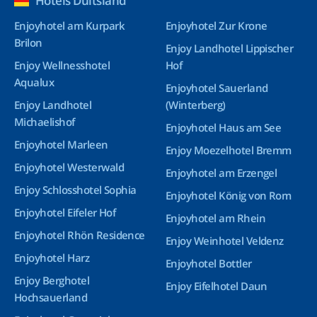
Hotels Duitsland
Enjoyhotel am Kurpark
Enjoyhotel Zur Krone
Brilon
Enjoy Landhotel Lippischer
Enjoy Wellnesshotel
Hof
Aqualux
Enjoyhotel Sauerland
Enjoy Landhotel
(Winterberg)
Michaelishof
Enjoyhotel Haus am See
Enjoyhotel Marleen
Enjoy Moezelhotel Bremm
Enjoyhotel Westerwald
Enjoyhotel am Erzengel
Enjoy Schlosshotel Sophia
Enjoyhotel König von Rom
Enjoyhotel Eifeler Hof
Enjoyhotel am Rhein
Enjoyhotel Rhön Residence
Enjoy Weinhotel Veldenz
Enjoyhotel Harz
Enjoyhotel Bottler
Enjoy Berghotel
Enjoy Eifelhotel Daun
Hochsauerland