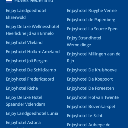
Hotels Nederland
Enjoy Landgoedhotel
Enjoyhotel Ruyghe Venne
Ehzerwold
Enjoyhotel de Papenberg
Enjoy Deluxe Wellnesshotel
Enjoyhotel La Source Epen
Heerlickheijd van Ermelo
Enjoy Strandhotel
Enjoyhotel Vlieland
Wemeldinge
Enjoyhotel Hollum Ameland
Enjoyhotel Millingen aan de
Enjoyhotel Joli Bergen
Rijn
Enjoyhotel De Schildkamp
Enjoyhotel De Kruishoeve
Enjoyhotel Frederiksoord
Enjoyhotel De Koepoort
Enjoyhotel Riche
Enjoyhotel De Foreesten
Enjoy Deluxe Hotel
Enjoyhotel Hof van Twente
Spaander Volendam
Enjoyhotel Bovenkarspel
Enjoy Landgoedhotel Lunia
Enjoyhotel Ie-Sicht
Enjoyhotel Astoria
Enjoyhotel Auberge de