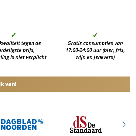
✓
✓
kwaliteit tegen de
Gratis consumpties van
rdeligste prijs,
17:00-24:00 uur (bier, fris,
ing is niet verplicht
wijn en jenevers)
jk van!