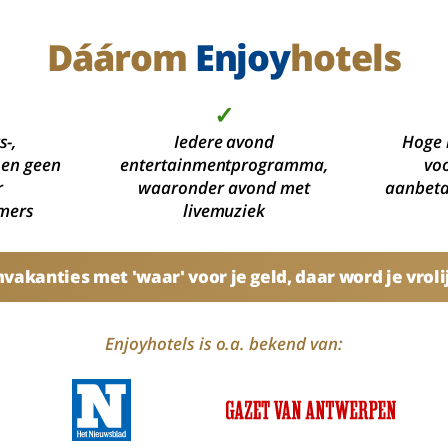
Dáárom
Enjoy
hotels
✓
s-,
Iedere avond
Hoge 
 en geen
entertainmentprogramma,
voo
r
waaronder avond met
aanbetal
mers
livemuziek
akanties met 'waar' voor je geld, daar word je vroli
Enjoyhotels is o.a. bekend van: