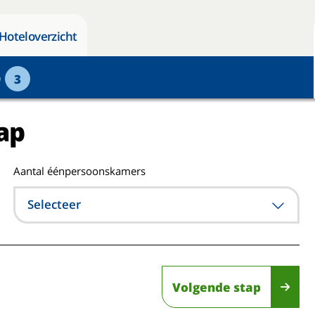
Hoteloverzicht
p
3
ap
Aantal éénpersoonskamers
Selecteer
Volgende stap