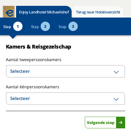
Enjoy Landhotel Michaelishof
Terug naar Hoteloverzicht
1
2
3
Stap
Stap
Stap
Kamers & Reisgezelschap
Aantal tweepersoonskamers
Selecteer
Aantal éénpersoonskamers
Selecteer
Volgende stap