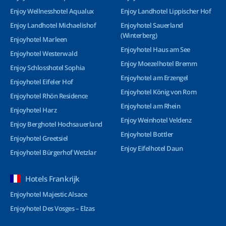
Enjoy Wellnesshotel Aqualux
Enjoy Landhotel Lippischer Hof
Enjoy Landhotel Michaelishof
Enjoyhotel Sauerland
(Winterberg)
Enjoyhotel Marleen
Enjoyhotel Haus am See
Enjoyhotel Westerwald
Enjoy Moezelhotel Bremm
Enjoy Schlosshotel Sophia
Enjoyhotel am Erzengel
Enjoyhotel Eifeler Hof
Enjoyhotel König von Rom
Enjoyhotel Rhön Residence
Enjoyhotel am Rhein
Enjoyhotel Harz
Enjoy Weinhotel Veldenz
Enjoy Berghotel Hochsauerland
Enjoyhotel Bottler
Enjoyhotel Greetsiel
Enjoy Eifelhotel Daun
Enjoyhotel Bürgerhof Wetzlar
Hotels Frankrijk
Enjoyhotel Majestic Alsace
Enjoyhotel Des Vosges – Elzas