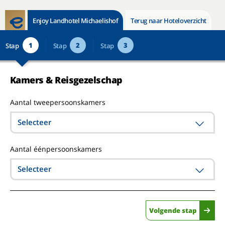
Enjoy Landhotel Michaelishof
Terug naar Hoteloverzicht
1
2
3
Stap
Stap
Stap
Kamers & Reisgezelschap
Aantal tweepersoonskamers
Selecteer
Aantal éénpersoonskamers
Selecteer
Volgende stap