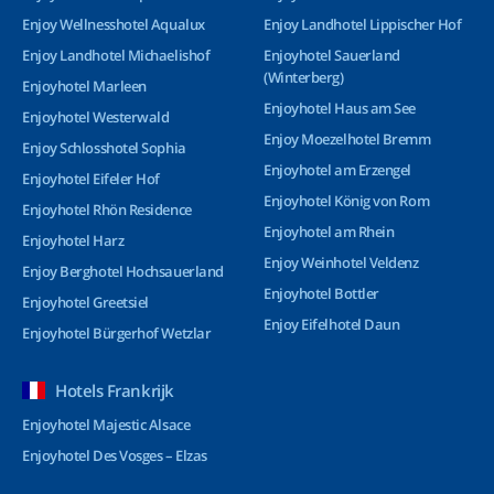
Enjoy Wellnesshotel Aqualux
Enjoy Landhotel Lippischer Hof
Enjoy Landhotel Michaelishof
Enjoyhotel Sauerland
(Winterberg)
Enjoyhotel Marleen
Enjoyhotel Haus am See
Enjoyhotel Westerwald
Enjoy Moezelhotel Bremm
Enjoy Schlosshotel Sophia
Enjoyhotel am Erzengel
Enjoyhotel Eifeler Hof
Enjoyhotel König von Rom
Enjoyhotel Rhön Residence
Enjoyhotel am Rhein
Enjoyhotel Harz
Enjoy Weinhotel Veldenz
Enjoy Berghotel Hochsauerland
Enjoyhotel Bottler
Enjoyhotel Greetsiel
Enjoy Eifelhotel Daun
Enjoyhotel Bürgerhof Wetzlar
Hotels Frankrijk
Enjoyhotel Majestic Alsace
Enjoyhotel Des Vosges – Elzas