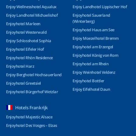
Enjoy Wellnesshotel Aqualux
Enjoy Landhotel Lippischer Hof
Enjoy Landhotel Michaelishof
Enjoyhotel Sauerland
(Winterberg)
Enjoyhotel Marleen
Enjoyhotel Haus am See
Enjoyhotel Westerwald
Enjoy Moezelhotel Bremm
Enjoy Schlosshotel Sophia
Enjoyhotel am Erzengel
Enjoyhotel Eifeler Hof
Enjoyhotel König von Rom
Enjoyhotel Rhön Residence
Enjoyhotel am Rhein
Enjoyhotel Harz
Enjoy Weinhotel Veldenz
Enjoy Berghotel Hochsauerland
Enjoyhotel Bottler
Enjoyhotel Greetsiel
Enjoy Eifelhotel Daun
Enjoyhotel Bürgerhof Wetzlar
Hotels Frankrijk
Enjoyhotel Majestic Alsace
Enjoyhotel Des Vosges – Elzas