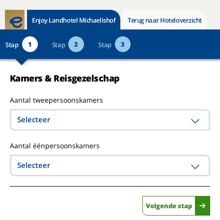
Enjoy Landhotel Michaelishof
Terug naar Hoteloverzicht
1
2
3
Stap
Stap
Stap
Kamers & Reisgezelschap
Aantal tweepersoonskamers
Selecteer
Aantal éénpersoonskamers
Selecteer
Volgende stap