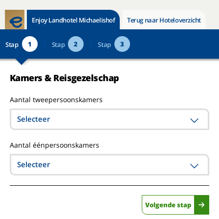
Enjoy Landhotel Michaelishof
Terug naar Hoteloverzicht
1
2
3
Stap
Stap
Stap
Kamers & Reisgezelschap
Aantal tweepersoonskamers
Selecteer
Aantal éénpersoonskamers
Selecteer
Volgende stap