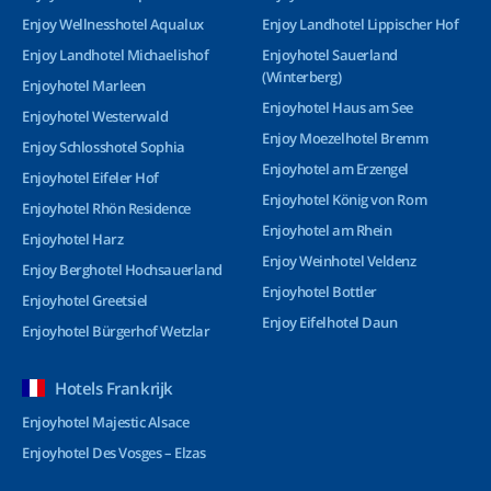
Enjoy Wellnesshotel Aqualux
Enjoy Landhotel Lippischer Hof
Enjoy Landhotel Michaelishof
Enjoyhotel Sauerland
(Winterberg)
Enjoyhotel Marleen
Enjoyhotel Haus am See
Enjoyhotel Westerwald
Enjoy Moezelhotel Bremm
Enjoy Schlosshotel Sophia
Enjoyhotel am Erzengel
Enjoyhotel Eifeler Hof
Enjoyhotel König von Rom
Enjoyhotel Rhön Residence
Enjoyhotel am Rhein
Enjoyhotel Harz
Enjoy Weinhotel Veldenz
Enjoy Berghotel Hochsauerland
Enjoyhotel Bottler
Enjoyhotel Greetsiel
Enjoy Eifelhotel Daun
Enjoyhotel Bürgerhof Wetzlar
Hotels Frankrijk
Enjoyhotel Majestic Alsace
Enjoyhotel Des Vosges – Elzas