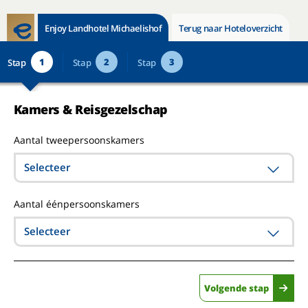
Enjoy Landhotel Michaelishof
Terug naar Hoteloverzicht
1
2
3
Stap
Stap
Stap
Kamers & Reisgezelschap
Aantal tweepersoonskamers
Selecteer
Aantal éénpersoonskamers
Selecteer
Volgende stap