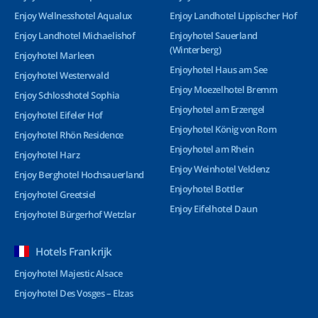
Enjoy Wellnesshotel Aqualux
Enjoy Landhotel Lippischer Hof
Enjoy Landhotel Michaelishof
Enjoyhotel Sauerland
(Winterberg)
Enjoyhotel Marleen
Enjoyhotel Haus am See
Enjoyhotel Westerwald
Enjoy Moezelhotel Bremm
Enjoy Schlosshotel Sophia
Enjoyhotel am Erzengel
Enjoyhotel Eifeler Hof
Enjoyhotel König von Rom
Enjoyhotel Rhön Residence
Enjoyhotel am Rhein
Enjoyhotel Harz
Enjoy Weinhotel Veldenz
Enjoy Berghotel Hochsauerland
Enjoyhotel Bottler
Enjoyhotel Greetsiel
Enjoy Eifelhotel Daun
Enjoyhotel Bürgerhof Wetzlar
Hotels Frankrijk
Enjoyhotel Majestic Alsace
Enjoyhotel Des Vosges – Elzas