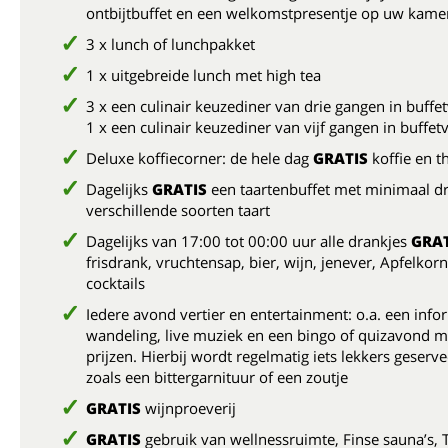
ontbijtbuffet en een welkomstpresentje op uw kame
3 x lunch of lunchpakket
1 x uitgebreide lunch met high tea
3 x een culinair keuzediner van drie gangen in buff
1 x een culinair keuzediner van vijf gangen in buffe
Deluxe koffiecorner: de hele dag
GRATIS
koffie en t
Dagelijks
GRATIS
een taartenbuffet met minimaal dr
verschillende soorten taart
Dagelijks van 17:00 tot 00:00 uur alle drankjes
GRAT
frisdrank, vruchtensap, bier, wijn, jenever, Apfelkor
cocktails
Iedere avond vertier en entertainment: o.a. een info
wandeling, live muziek en een bingo of quizavond m
prijzen. Hierbij wordt regelmatig iets lekkers geserve
zoals een bittergarnituur of een zoutje
GRATIS
wijnproeverij
GRATIS
gebruik van wellnessruimte, Finse sauna’s, 