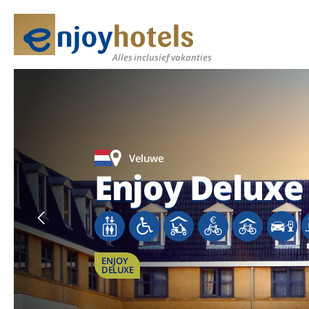
Meer
Alles inclusief vakanties
Veluwe
Veluwe
Veluwe
Veluwe
Veluwe
Enjoy Deluxe
Enjoy Deluxe
Enjoy Deluxe
Enjoy Deluxe
Enjoy Deluxe
ENJOY
ENJOY
ENJOY
ENJOY
ENJOY
DELUXE
DELUXE
DELUXE
DELUXE
DELUXE