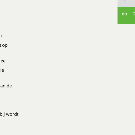
do
m
) op
hee
ie
van de
bij wordt