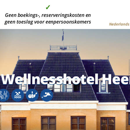
✓
✓
✓
✓
 dan 2000 moderne hotelkamers, in de mooiste
Geen boekings-, reserveringskosten en
Hoge kwaliteit tegen de
Aanbetaling is niet
geen toeslag voor eenpersoonskamers
vakantiegebieden
voordeligste prijs
verplicht
Nederlands 
 Wellnesshotel Hee
 Wellnesshotel Hee
 Wellnesshotel Hee
 Wellnesshotel Hee
 Wellnesshotel Hee