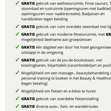
GRATIS
gebruik van wellnessruimte, Finse sauna’s, 
stoombad en rustruimte (openingsuren met badkled
openingsuren voor naaktrecreatie). Badjassen en
handdoeken tegen betaling
GRATIS
gebruik van ruim overdekt zwembad met l
GRATIS
gebruik van moderne fitnessruimte, met
GR
mogelijkheid deelname aan groepslessen
GRATIS
één dagdeel een door het hotel georganisee
uitstapje in de omgeving
GRATIS
gebruik van de jeu-de-boulesbaan, vier
bowlingbanen, biljarttafels (carambolebiljart en poolb
Mogelijkheid om een massage-, beautybehandeling 
personal training te boeken in het Beauty & Healthc
(tegen betaling)
Mogelijkheid om fietsen en e-bikes te huren
GRATIS
gebruik van overdekte fietsenstalling
GRATIS
diverse auto-, fiets- en wandelroutes