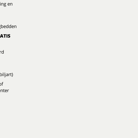
ing en
igbedden
ATIS
rd
iljart)
of
enter