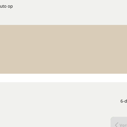
auto op
6-d
Vori