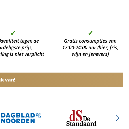
✓
✓
kwaliteit tegen de
Gratis consumpties van
rdeligste prijs,
17:00-24:00 uur (bier, fris,
ing is niet verplicht
wijn en jenevers)
jk van!