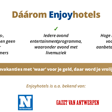
Dáárom
Enjoy
hotels
✓
s-,
Iedere avond
Hoge 
 en geen
entertainmentprogramma,
voo
r
waaronder avond met
aanbetal
mers
livemuziek
akanties met 'waar' voor je geld, daar word je vroli
Enjoyhotels is o.a. bekend van: