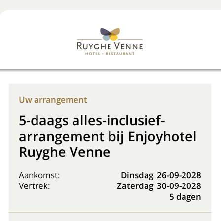
Boek nu
+31 (0) 20 225 48 80
Uw arrangement
5-daags alles-inclusief-
arrangement bij Enjoyhotel
Ruyghe Venne
Aankomst:
Dinsdag
26-09-2028
Vertrek:
Zaterdag
30-09-2028
5 dagen