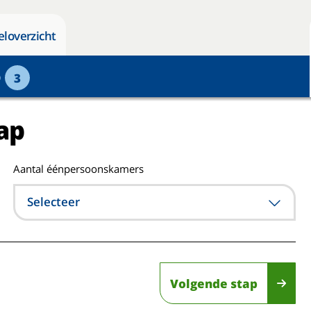
eloverzicht
p
3
ap
Aantal éénpersoonskamers
Selecteer
Volgende stap