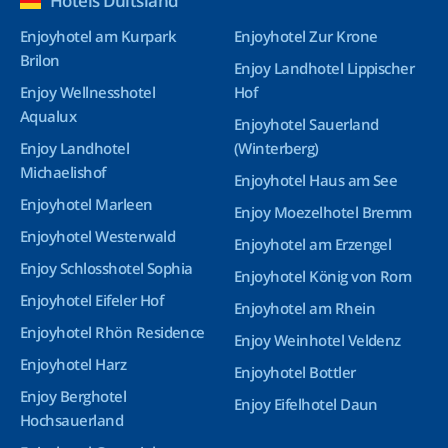
Hotels Duitsland
Enjoyhotel am Kurpark
Enjoyhotel Zur Krone
Brilon
Enjoy Landhotel Lippischer
Enjoy Wellnesshotel
Hof
Aqualux
Enjoyhotel Sauerland
Enjoy Landhotel
(Winterberg)
Michaelishof
Enjoyhotel Haus am See
Enjoyhotel Marleen
Enjoy Moezelhotel Bremm
Enjoyhotel Westerwald
Enjoyhotel am Erzengel
Enjoy Schlosshotel Sophia
Enjoyhotel König von Rom
Enjoyhotel Eifeler Hof
Enjoyhotel am Rhein
Enjoyhotel Rhön Residence
Enjoy Weinhotel Veldenz
Enjoyhotel Harz
Enjoyhotel Bottler
Enjoy Berghotel
Enjoy Eifelhotel Daun
Hochsauerland