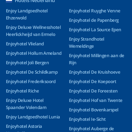
Hotels Nederland
Enjoy Landgoedhotel
Enjoyhotel Ruyghe Venne
Ehzerwold
Enjoyhotel de Papenberg
Enjoy Deluxe Wellnesshotel
Enjoyhotel La Source Epen
Heerlickheijd van Ermelo
Enjoy Strandhotel
Enjoyhotel Vlieland
Wemeldinge
Enjoyhotel Hollum Ameland
Enjoyhotel Millingen aan de
Enjoyhotel Joli Bergen
Rijn
Enjoyhotel De Schildkamp
Enjoyhotel De Kruishoeve
Enjoyhotel Frederiksoord
Enjoyhotel De Koepoort
Enjoyhotel Riche
Enjoyhotel De Foreesten
Enjoy Deluxe Hotel
Enjoyhotel Hof van Twente
Spaander Volendam
Enjoyhotel Bovenkarspel
Enjoy Landgoedhotel Lunia
Enjoyhotel Ie-Sicht
Enjoyhotel Astoria
Enjoyhotel Auberge de