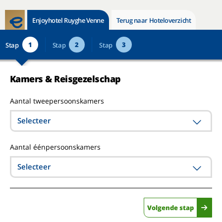
Enjoyhotel Ruyghe Venne
Terug naar Hoteloverzicht
1
2
3
Stap
Stap
Stap
Kamers & Reisgezelschap
Aantal tweepersoonskamers
Selecteer
Aantal éénpersoonskamers
Selecteer
Volgende stap