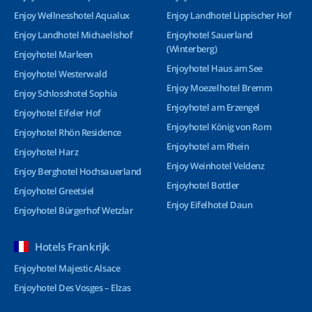
Enjoy Wellnesshotel Aqualux
Enjoy Landhotel Lippischer Hof
Enjoy Landhotel Michaelishof
Enjoyhotel Sauerland
(Winterberg)
Enjoyhotel Marleen
Enjoyhotel Haus am See
Enjoyhotel Westerwald
Enjoy Moezelhotel Bremm
Enjoy Schlosshotel Sophia
Enjoyhotel am Erzengel
Enjoyhotel Eifeler Hof
Enjoyhotel König von Rom
Enjoyhotel Rhön Residence
Enjoyhotel am Rhein
Enjoyhotel Harz
Enjoy Weinhotel Veldenz
Enjoy Berghotel Hochsauerland
Enjoyhotel Bottler
Enjoyhotel Greetsiel
Enjoy Eifelhotel Daun
Enjoyhotel Bürgerhof Wetzlar
Hotels Frankrijk
Enjoyhotel Majestic Alsace
Enjoyhotel Des Vosges – Elzas